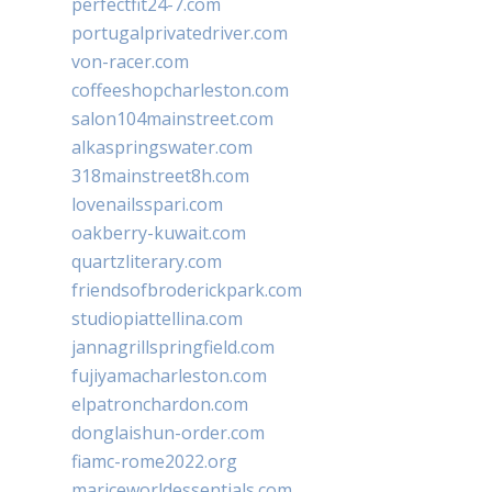
perfectfit24-7.com
portugalprivatedriver.com
von-racer.com
coffeeshopcharleston.com
salon104mainstreet.com
alkaspringswater.com
318mainstreet8h.com
lovenailsspari.com
oakberry-kuwait.com
quartzliterary.com
friendsofbroderickpark.com
studiopiattellina.com
jannagrillspringfield.com
fujiyamacharleston.com
elpatronchardon.com
donglaishun-order.com
fiamc-rome2022.org
mariceworldessentials.com