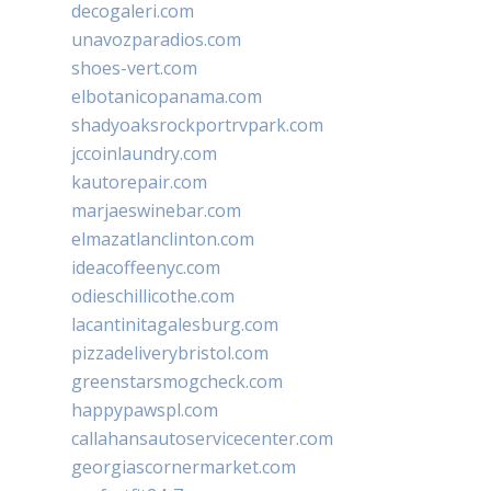
decogaleri.com
unavozparadios.com
shoes-vert.com
elbotanicopanama.com
shadyoaksrockportrvpark.com
jccoinlaundry.com
kautorepair.com
marjaeswinebar.com
elmazatlanclinton.com
ideacoffeenyc.com
odieschillicothe.com
lacantinitagalesburg.com
pizzadeliverybristol.com
greenstarsmogcheck.com
happypawspl.com
callahansautoservicecenter.com
georgiascornermarket.com