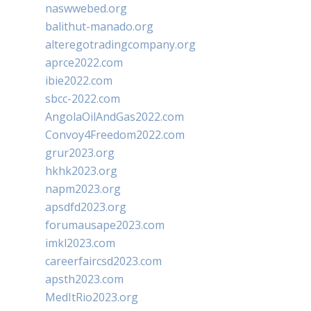
naswwebed.org
balithut-manado.org
alteregotradingcompany.org
aprce2022.com
ibie2022.com
sbcc-2022.com
AngolaOilAndGas2022.com
Convoy4Freedom2022.com
grur2023.org
hkhk2023.org
napm2023.org
apsdfd2023.org
forumausape2023.com
imkl2023.com
careerfaircsd2023.com
apsth2023.com
MedItRio2023.org