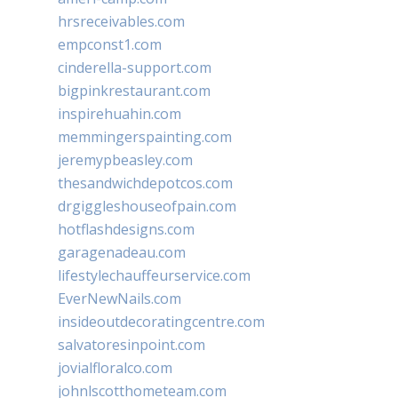
hrsreceivables.com
empconst1.com
cinderella-support.com
bigpinkrestaurant.com
inspirehuahin.com
memmingerspainting.com
jeremypbeasley.com
thesandwichdepotcos.com
drgiggleshouseofpain.com
hotflashdesigns.com
garagenadeau.com
lifestylechauffeurservice.com
EverNewNails.com
insideoutdecoratingcentre.com
salvatoresinpoint.com
jovialfloralco.com
johnlscotthometeam.com