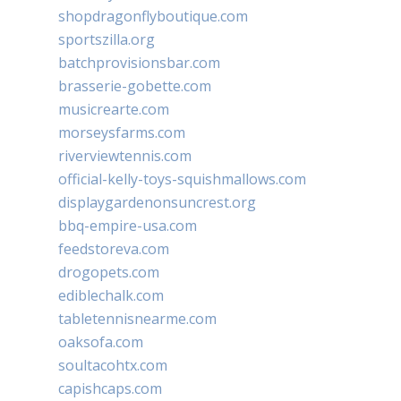
shopdragonflyboutique.com
sportszilla.org
batchprovisionsbar.com
brasserie-gobette.com
musicrearte.com
morseysfarms.com
riverviewtennis.com
official-kelly-toys-squishmallows.com
displaygardenonsuncrest.org
bbq-empire-usa.com
feedstoreva.com
drogopets.com
ediblechalk.com
tabletennisnearme.com
oaksofa.com
soultacohtx.com
capishcaps.com