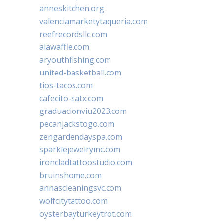
anneskitchen.org
valenciamarketytaqueria.com
reefrecordsllc.com
alawaffle.com
aryouthfishing.com
united-basketball.com
tios-tacos.com
cafecito-satx.com
graduacionviu2023.com
pecanjackstogo.com
zengardendayspa.com
sparklejewelryinc.com
ironcladtattoostudio.com
bruinshome.com
annascleaningsvc.com
wolfcitytattoo.com
oysterbayturkeytrot.com