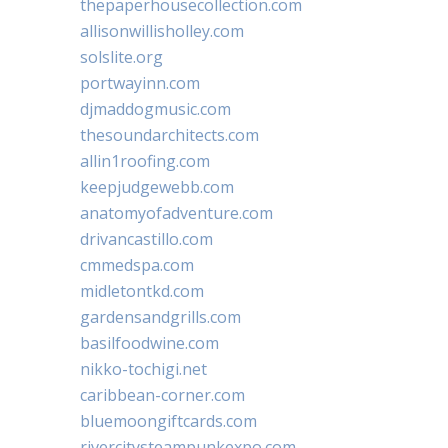
thepaperhousecollection.com
allisonwillisholley.com
solslite.org
portwayinn.com
djmaddogmusic.com
thesoundarchitects.com
allin1roofing.com
keepjudgewebb.com
anatomyofadventure.com
drivancastillo.com
cmmedspa.com
midletontkd.com
gardensandgrills.com
basilfoodwine.com
nikko-tochigi.net
caribbean-corner.com
bluemoongiftcards.com
rivercitysteampunkexpo.com