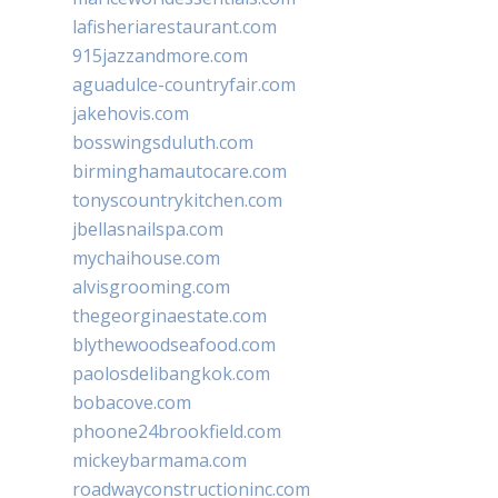
lafisheriarestaurant.com
915jazzandmore.com
aguadulce-countryfair.com
jakehovis.com
bosswingsduluth.com
birminghamautocare.com
tonyscountrykitchen.com
jbellasnailspa.com
mychaihouse.com
alvisgrooming.com
thegeorginaestate.com
blythewoodseafood.com
paolosdelibangkok.com
bobacove.com
phoone24brookfield.com
mickeybarmama.com
roadwayconstructioninc.com