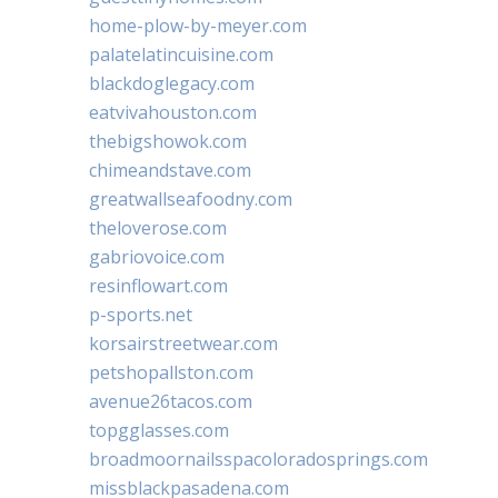
home-plow-by-meyer.com
palatelatincuisine.com
blackdoglegacy.com
eatvivahouston.com
thebigshowok.com
chimeandstave.com
greatwallseafoodny.com
theloverose.com
gabriovoice.com
resinflowart.com
p-sports.net
korsairstreetwear.com
petshopallston.com
avenue26tacos.com
topgglasses.com
broadmoornailsspacoloradosprings.com
missblackpasadena.com