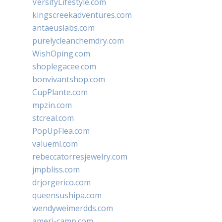
VersifyLifestyle.com
kingscreekadventures.com
antaeuslabs.com
purelycleanchemdry.com
WishOping.com
shoplegacee.com
bonvivantshop.com
CupPlante.com
mpzin.com
stcreal.com
PopUpFlea.com
valueml.com
rebeccatorresjewelry.com
jmpbliss.com
drjorgerico.com
queensushipa.com
wendyweimerdds.com
ameri-camp.com