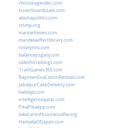
chooseagender.com
hoverboardssale.com
alaskapolitics.com
stsmp.org
manoelneves.com
mandelaeffectlibrary.com
roselynns.com
balanceyoganj.com
salesforceblogs.com
TrainGames365.com
BaytownEvaCationRentals.com
JabalpurCakeDelivery.com
halobjd.com
intelligenceqatar.com
PikaPikaApp.com
takecareofbusinessdfw.org
HamadaOfJapan.com