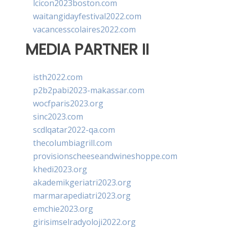
lcicon2023boston.com
waitangidayfestival2022.com
vacancesscolaires2022.com
MEDIA PARTNER II
isth2022.com
p2b2pabi2023-makassar.com
wocfparis2023.org
sinc2023.com
scdlqatar2022-qa.com
thecolumbiagrill.com
provisionscheeseandwineshoppe.com
khedi2023.org
akademikgeriatri2023.org
marmarapediatri2023.org
emchie2023.org
girisimselradyoloji2022.org