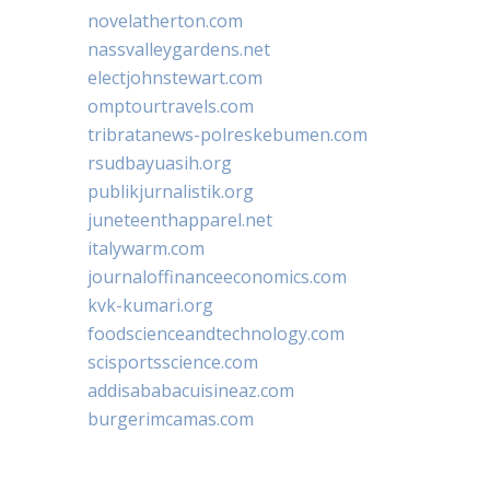
novelatherton.com
nassvalleygardens.net
electjohnstewart.com
omptourtravels.com
tribratanews-polreskebumen.com
rsudbayuasih.org
publikjurnalistik.org
juneteenthapparel.net
italywarm.com
journaloffinanceeconomics.com
kvk-kumari.org
foodscienceandtechnology.com
scisportsscience.com
addisababacuisineaz.com
burgerimcamas.com