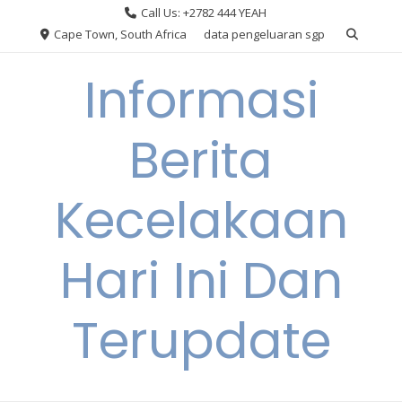
Skip
Call Us: +2782 444 YEAH
to
Cape Town, South Africa
data pengeluaran sgp
content
Informasi
Berita
Kecelakaan
Hari Ini Dan
Terupdate