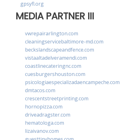
gpsyfl.org
MEDIA PARTNER III
vwrepairarlington.com
cleaningservicebaltimore-md.com
beckslandscapeandfence.com
vistaaltadelveramendi.com
coastlinecateringnc.com
cuesburgershouston.com
psicologiaespecializadaencampeche.com
dmtacos.com
crescentstreetprinting.com
hornopizza.com
driveadragster.com
hematologa.com
lizaivanov.com
guesttinyhomes.com