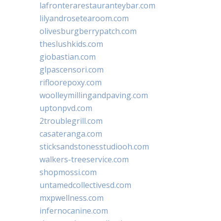
lafronterarestauranteybar.com
lilyandrosetearoom.com
olivesburgberrypatch.com
theslushkids.com
giobastian.com
glpascensori.com
rifloorepoxy.com
woolleymillingandpaving.com
uptonpvd.com
2troublegrill.com
casateranga.com
sticksandstonesstudiooh.com
walkers-treeservice.com
shopmossi.com
untamedcollectivesd.com
mxpwellness.com
infernocanine.com