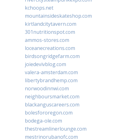
kchoops.net
mountainsideskateshop.com
kirtlandcitytavern.com
301nutritionspot.com
ammos-stores.com
loceanecreations.com
birdsongridgefarm.com
joiedevivblog.com
valera-amsterdam.com
libertybrandhemp.com
norwoodinnwi.com
neighboursmarket.com
blackanguscareers.com
bolesfororegon.com
bodega-ole.com
thestreamlinerlounge.com
mestrinorubanofc.com