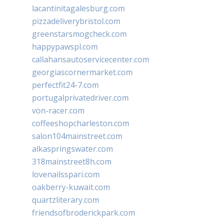
lacantinitagalesburg.com
pizzadeliverybristol.com
greenstarsmogcheck.com
happypawspl.com
callahansautoservicecenter.com
georgiascornermarket.com
perfectfit24-7.com
portugalprivatedriver.com
von-racer.com
coffeeshopcharleston.com
salon104mainstreet.com
alkaspringswater.com
318mainstreet8h.com
lovenailsspari.com
oakberry-kuwait.com
quartzliterary.com
friendsofbroderickpark.com