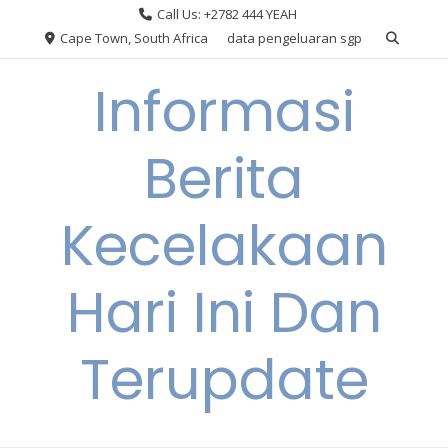
Skip
Call Us: +2782 444 YEAH
to
Cape Town, South Africa
data pengeluaran sgp
content
Informasi
Berita
Kecelakaan
Hari Ini Dan
Terupdate