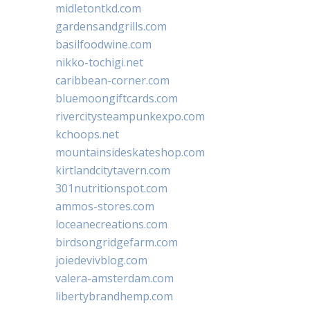
midletontkd.com
gardensandgrills.com
basilfoodwine.com
nikko-tochigi.net
caribbean-corner.com
bluemoongiftcards.com
rivercitysteampunkexpo.com
kchoops.net
mountainsideskateshop.com
kirtlandcitytavern.com
301nutritionspot.com
ammos-stores.com
loceanecreations.com
birdsongridgefarm.com
joiedevivblog.com
valera-amsterdam.com
libertybrandhemp.com