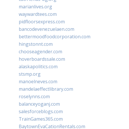
marianlives.org
waywardtees.com
pidfloorsexpress.com
bancodevenezuelaen.com
bettermoodfoodcorporation.com
hingstonnt.com
chooseagender.com
hoverboardssale.com
alaskapolitics.com
stsmp.org
manoelneves.com
mandelaeffectlibrary.com
roselynns.com
balanceyoganj.com
salesforceblogs.com
TrainGames365.com
BaytownEvaCationRentals.com