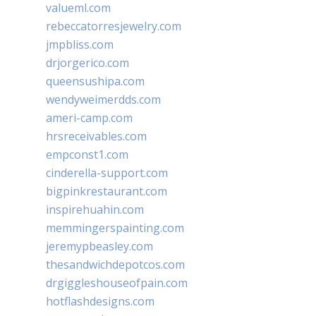
valueml.com
rebeccatorresjewelry.com
jmpbliss.com
drjorgerico.com
queensushipa.com
wendyweimerdds.com
ameri-camp.com
hrsreceivables.com
empconst1.com
cinderella-support.com
bigpinkrestaurant.com
inspirehuahin.com
memmingerspainting.com
jeremypbeasley.com
thesandwichdepotcos.com
drgiggleshouseofpain.com
hotflashdesigns.com