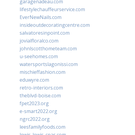
garagenadeau.com
lifestylechauffeurservice.com
EverNewNails.com
insideoutdecoratingcentre.com
salvatoresinpoint.com
jovialfloralco.com
johnlscotthometeam.com
u-seehomes.com
watersportslagonissi.com
mischieffashion.com
eduwyre.com
retro-interiors.com
theblvd-boise.com
fpet2023.org
e-smart2022.org
ngrc2022.org
leesfamilyfoods.com
lewis-lewis-cpas.com