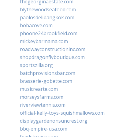
thegeorginaestate.com
blythewoodseafood.com
paolosdelibangkok.com
bobacove.com
phoone24brookfield.com
mickeybarmama.com
roadwayconstructioninc.com
shopdragonflyboutique.com
sportszilla.org
batchprovisionsbar.com
brasserie-gobette.com
musicrearte.com
morseysfarms.com
riverviewtennis.com
official-kelly-toys-squishmallows.com
displaygardenonsuncrest.org
bbq-empire-usa.com
feedstoreva.com