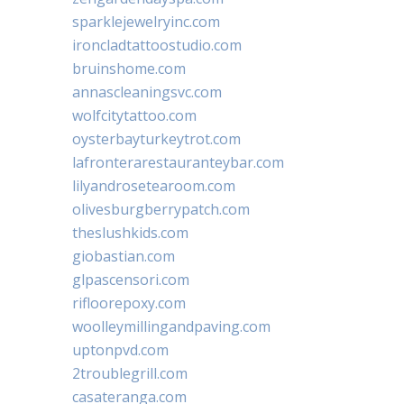
sparklejewelryinc.com
ironcladtattoostudio.com
bruinshome.com
annascleaningsvc.com
wolfcitytattoo.com
oysterbayturkeytrot.com
lafronterarestauranteybar.com
lilyandrosetearoom.com
olivesburgberrypatch.com
theslushkids.com
giobastian.com
glpascensori.com
rifloorepoxy.com
woolleymillingandpaving.com
uptonpvd.com
2troublegrill.com
casateranga.com