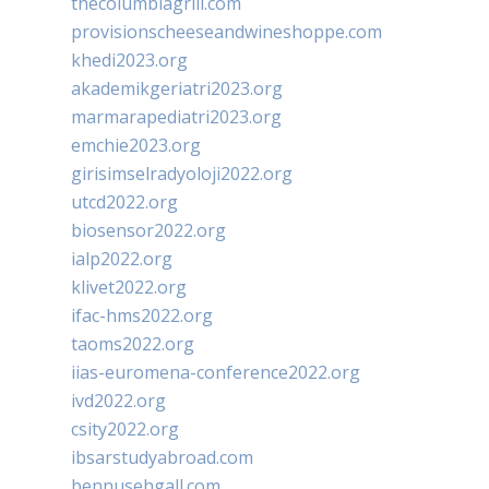
thecolumbiagrill.com
provisionscheeseandwineshoppe.com
khedi2023.org
akademikgeriatri2023.org
marmarapediatri2023.org
emchie2023.org
girisimselradyoloji2022.org
utcd2022.org
biosensor2022.org
ialp2022.org
klivet2022.org
ifac-hms2022.org
taoms2022.org
iias-euromena-conference2022.org
ivd2022.org
csity2022.org
ibsarstudyabroad.com
bennusehgall.com