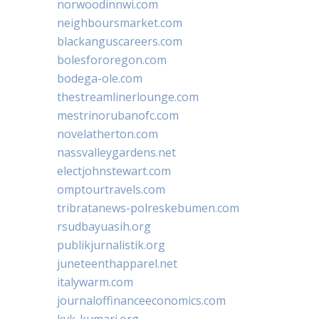
norwoodinnwi.com
neighboursmarket.com
blackanguscareers.com
bolesfororegon.com
bodega-ole.com
thestreamlinerlounge.com
mestrinorubanofc.com
novelatherton.com
nassvalleygardens.net
electjohnstewart.com
omptourtravels.com
tribratanews-polreskebumen.com
rsudbayuasih.org
publikjurnalistik.org
juneteenthapparel.net
italywarm.com
journaloffinanceeconomics.com
kvk-kumari.org