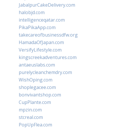
JabalpurCakeDelivery.com
halobjd.com
intelligenceqatar.com
PikaPikaApp.com
takecareofbusinessdfw.org
HamadaOfJapan.com
VersifyLifestyle.com
kingscreekadventures.com
antaeuslabs.com
purelycleanchemdry.com
WishOping.com
shoplegacee.com
bonvivantshop.com
CupPlante.com
mpzin.com
stcreal.com
PopUpFlea.com