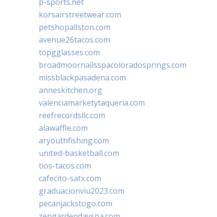
p-sports.net
korsairstreetwear.com
petshopallston.com
avenue26tacos.com
topgglasses.com
broadmoornailsspacoloradosprings.com
missblackpasadena.com
anneskitchen.org
valenciamarketytaqueria.com
reefrecordsllc.com
alawaffle.com
aryouthfishing.com
united-basketball.com
tios-tacos.com
cafecito-satx.com
graduacionviu2023.com
pecanjackstogo.com
zengardendayspa.com