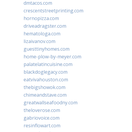
dmtacos.com
crescentstreetprinting.com
hornopizza.com
driveadragster.com
hematologa.com
lizaivanov.com
guesttinyhomes.com
home-plow-by-meyer.com
palatelatincuisine.com
blackdoglegacy.com
eatvivahouston.com
thebigshowok.com
chimeandstave.com
greatwallseafoodny.com
theloverose.com
gabriovoice.com
resinflowart.com