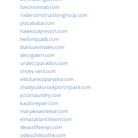
tsecincinnati.com
roderconstructiongroup.com
plazabatai.com
hawkscayresort.com
hellonquads.com
diarioanimales.com
decogaleri.com
unavozparadios.com
shoes-vert.com
elbotanicopanama.com
shadyoaksrockportrvpark.com
jccoinlaundry.com
kautorepair.com
marjaeswinebar.com
elmazatlanclinton.com
ideacoffeenyc.com
odieschillicothe.com