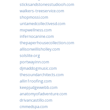
sticksandstonesstudiooh.com
walkers-treeservice.com
shopmossi.com
untamedcollectivesd.com
mxpwellness.com
infernocanine.com
thepaperhousecollection.com
allisonwillisholley.com
solslite.org
portwayinn.com
djmaddogmusic.com
thesoundarchitects.com
allin1roofing.com
keepjudgewebb.com
anatomyofadventure.com
drivancastillo.com
cmmedspa.com