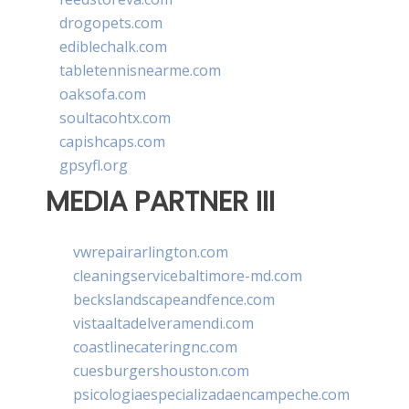
drogopets.com
ediblechalk.com
tabletennisnearme.com
oaksofa.com
soultacohtx.com
capishcaps.com
gpsyfl.org
MEDIA PARTNER III
vwrepairarlington.com
cleaningservicebaltimore-md.com
beckslandscapeandfence.com
vistaaltadelveramendi.com
coastlinecateringnc.com
cuesburgershouston.com
psicologiaespecializadaencampeche.com