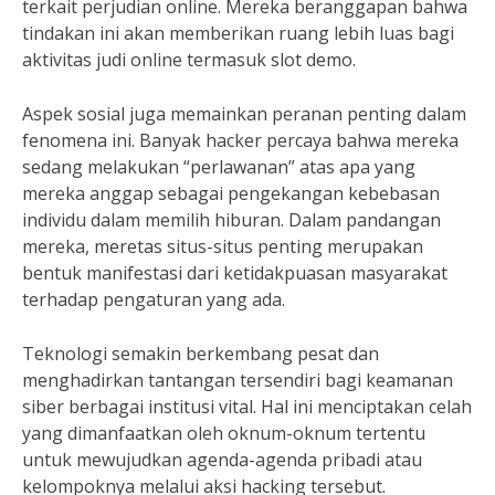
terkait perjudian online. Mereka beranggapan bahwa
tindakan ini akan memberikan ruang lebih luas bagi
aktivitas judi online termasuk slot demo.
Aspek sosial juga memainkan peranan penting dalam
fenomena ini. Banyak hacker percaya bahwa mereka
sedang melakukan “perlawanan” atas apa yang
mereka anggap sebagai pengekangan kebebasan
individu dalam memilih hiburan. Dalam pandangan
mereka, meretas situs-situs penting merupakan
bentuk manifestasi dari ketidakpuasan masyarakat
terhadap pengaturan yang ada.
Teknologi semakin berkembang pesat dan
menghadirkan tantangan tersendiri bagi keamanan
siber berbagai institusi vital. Hal ini menciptakan celah
yang dimanfaatkan oleh oknum-oknum tertentu
untuk mewujudkan agenda-agenda pribadi atau
kelompoknya melalui aksi hacking tersebut.