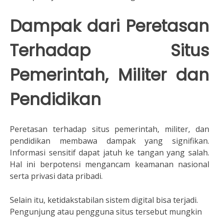
Dampak dari Peretasan
Terhadap Situs
Pemerintah, Militer dan
Pendidikan
Peretasan terhadap situs pemerintah, militer, dan
pendidikan membawa dampak yang signifikan.
Informasi sensitif dapat jatuh ke tangan yang salah.
Hal ini berpotensi mengancam keamanan nasional
serta privasi data pribadi.
Selain itu, ketidakstabilan sistem digital bisa terjadi.
Pengunjung atau pengguna situs tersebut mungkin