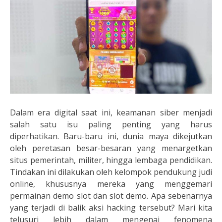
Dalam era digital saat ini, keamanan siber menjadi
salah satu isu paling penting yang harus
diperhatikan. Baru-baru ini, dunia maya dikejutkan
oleh peretasan besar-besaran yang menargetkan
situs pemerintah, militer, hingga lembaga pendidikan.
Tindakan ini dilakukan oleh kelompok pendukung judi
online, khususnya mereka yang menggemari
permainan demo slot dan slot demo. Apa sebenarnya
yang terjadi di balik aksi hacking tersebut? Mari kita
telusuri lebih dalam mengenai fenomena