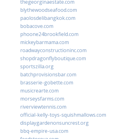
thegeorginaestate.com
blythewoodseafood.com
paolosdelibangkok.com
bobacove.com
phoone24brookfield.com
mickeybarmama.com
roadwayconstructioninc.com
shopdragonflyboutique.com
sportszilla.org
batchprovisionsbar.com
brasserie-gobette.com
musicrearte.com
morseysfarms.com
riverviewtennis.com
official-kelly-toys-squishmallows.com
displaygardenonsuncrest.org
bbq-empire-usa.com