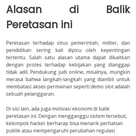
Alasan di Balik
Peretasan ini
Peretasan terhadap situs pemerintah, militer, dan
pendidikan sering kali dipicu oleh kepentingan
tertentu. Salah satu alasan utama dapat dikaitkan
dengan protes terhadap kebijakan yang dianggap
tidak adil. Pendukung judi online, misalnya, mungkin
merasa bahwa langkah-langkah yang diambil untuk
membatasi akses permainan seperti demo slot adalah
sebuah pelanggaran.
Di sisi lain, ada juga motivasi ekonomi di balik
peretasan ini. Dengan mengganggu sistem tersebut,
kelompok hacker berharap bisa menarik perhatian
publik atau mempengaruhi perubahan regulasi