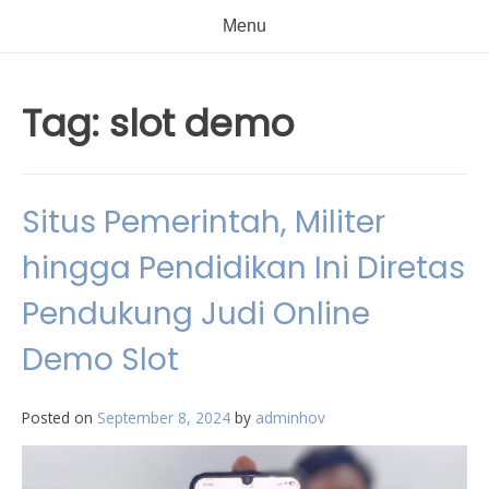
Menu
Tag:
slot demo
Situs Pemerintah, Militer
hingga Pendidikan Ini Diretas
Pendukung Judi Online
Demo Slot
Posted on
September 8, 2024
by
adminhov