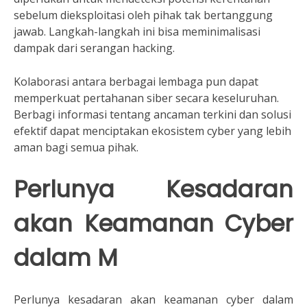
sebelum dieksploitasi oleh pihak tak bertanggung
jawab. Langkah-langkah ini bisa meminimalisasi
dampak dari serangan hacking.
Kolaborasi antara berbagai lembaga pun dapat
memperkuat pertahanan siber secara keseluruhan.
Berbagi informasi tentang ancaman terkini dan solusi
efektif dapat menciptakan ekosistem cyber yang lebih
aman bagi semua pihak.
Perlunya Kesadaran
akan Keamanan Cyber
dalam M
Perlunya kesadaran akan keamanan cyber dalam