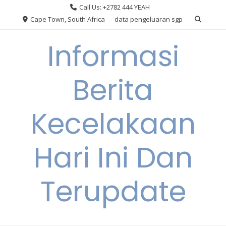
Skip
Call Us: +2782 444 YEAH
to
Cape Town, South Africa
data pengeluaran sgp
content
Informasi
Berita
Kecelakaan
Hari Ini Dan
Terupdate