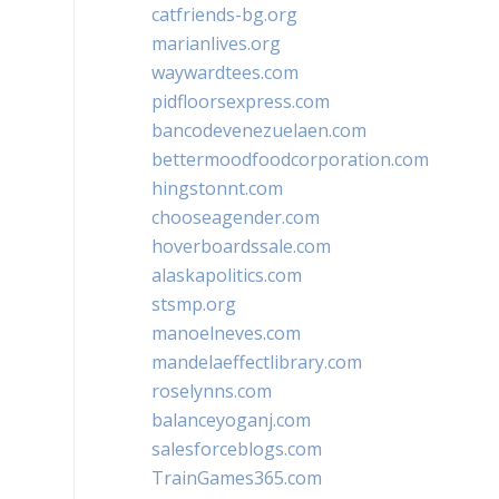
catfriends-bg.org
marianlives.org
waywardtees.com
pidfloorsexpress.com
bancodevenezuelaen.com
bettermoodfoodcorporation.com
hingstonnt.com
chooseagender.com
hoverboardssale.com
alaskapolitics.com
stsmp.org
manoelneves.com
mandelaeffectlibrary.com
roselynns.com
balanceyoganj.com
salesforceblogs.com
TrainGames365.com