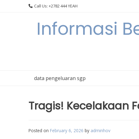
Skip
Call Us: +2782 444 YEAH
to
content
Informasi B
data pengeluaran sgp
Tragis! Kecelakaan F
Posted on
February 6, 2026
by
adminhov