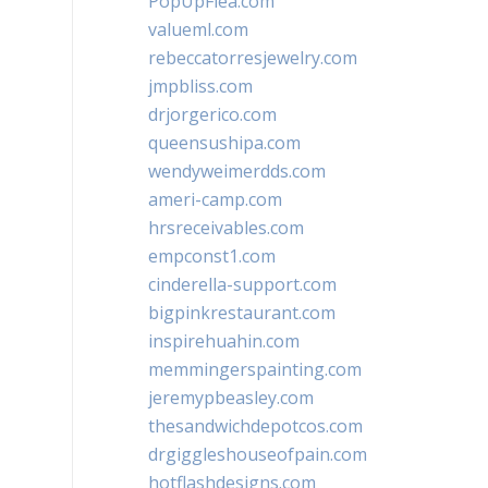
PopUpFlea.com
valueml.com
rebeccatorresjewelry.com
jmpbliss.com
drjorgerico.com
queensushipa.com
wendyweimerdds.com
ameri-camp.com
hrsreceivables.com
empconst1.com
cinderella-support.com
bigpinkrestaurant.com
inspirehuahin.com
memmingerspainting.com
jeremypbeasley.com
thesandwichdepotcos.com
drgiggleshouseofpain.com
hotflashdesigns.com