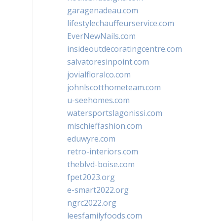
garagenadeau.com
lifestylechauffeurservice.com
EverNewNails.com
insideoutdecoratingcentre.com
salvatoresinpoint.com
jovialfloralco.com
johnlscotthometeam.com
u-seehomes.com
watersportslagonissi.com
mischieffashion.com
eduwyre.com
retro-interiors.com
theblvd-boise.com
fpet2023.org
e-smart2022.org
ngrc2022.org
leesfamilyfoods.com