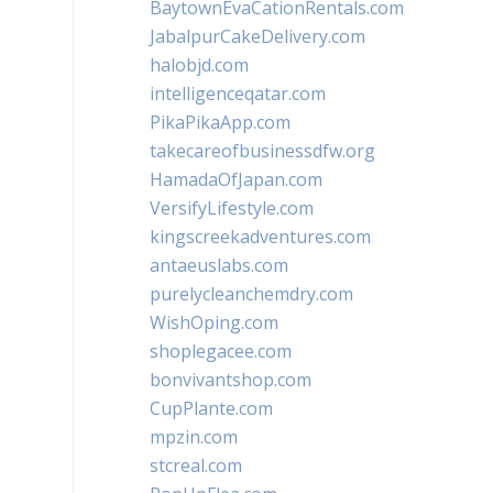
BaytownEvaCationRentals.com
JabalpurCakeDelivery.com
halobjd.com
intelligenceqatar.com
PikaPikaApp.com
takecareofbusinessdfw.org
HamadaOfJapan.com
VersifyLifestyle.com
kingscreekadventures.com
antaeuslabs.com
purelycleanchemdry.com
WishOping.com
shoplegacee.com
bonvivantshop.com
CupPlante.com
mpzin.com
stcreal.com