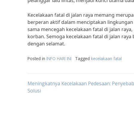
pelanggar lalu lintas, menjadi kunci utama d
Kecelakaan fatal di jalan raya memang merupa
berperan aktif dalam menciptakan lingkungan
sama mencegah kecelakaan fatal di jalan raya,
korban. Semoga kecelakaan fatal di jalan raya 
dengan selamat.
Posted in
INFO HARI INI
Tagged
kecelakaan fatal
Post
Meningkatnya Kecelakaan Pedesaan: Penyebab
Solusi
navigation