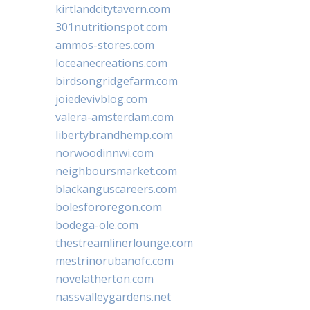
kirtlandcitytavern.com
301nutritionspot.com
ammos-stores.com
loceanecreations.com
birdsongridgefarm.com
joiedevivblog.com
valera-amsterdam.com
libertybrandhemp.com
norwoodinnwi.com
neighboursmarket.com
blackanguscareers.com
bolesfororegon.com
bodega-ole.com
thestreamlinerlounge.com
mestrinorubanofc.com
novelatherton.com
nassvalleygardens.net