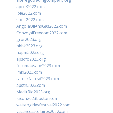
alteregotradingcompany.org
aprce2022.com
ibie2022.com
sbcc-2022.com
AngolaOilAndGas2022.com
Convoy4Freedom2022.com
grur2023.org
hkhk2023.org
napm2023.org
apsdfd2023.org
forumausape2023.com
imkl2023.com
careerfaircsd2023.com
apsth2023.com
MedItRio2023.org
lcicon2023boston.com
waitangidayfestival2022.com
vacancesscolaires2022.com