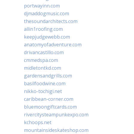
portwayinn.com
djmaddogmusic.com
thesoundarchitects.com
allin1roofing.com
keepjudgewebb.com
anatomyofadventure.com
drivancastillo.com
cmmedspa.com
midletontkd.com
gardensandgrills.com
basilfoodwine.com
nikko-tochigi.net
caribbean-corner.com
bluemoongiftcards.com
rivercitysteampunkexpo.com
kchoops.net
mountainsideskateshop.com