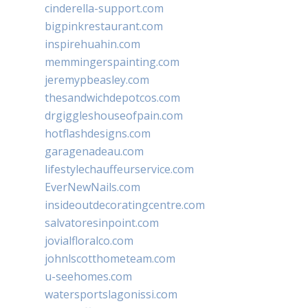
cinderella-support.com
bigpinkrestaurant.com
inspirehuahin.com
memmingerspainting.com
jeremypbeasley.com
thesandwichdepotcos.com
drgiggleshouseofpain.com
hotflashdesigns.com
garagenadeau.com
lifestylechauffeurservice.com
EverNewNails.com
insideoutdecoratingcentre.com
salvatoresinpoint.com
jovialfloralco.com
johnlscotthometeam.com
u-seehomes.com
watersportslagonissi.com