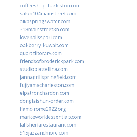
coffeeshopcharleston.com
salon104mainstreet.com
alkaspringswater.com
318mainstreet8h.com
lovenailsspari.com
oakberry-kuwait.com
quartzliterary.com
friendsofbroderickpark.com
studiopiattellina.com
jannagrillspringfield.com
fujiyamacharleston.com
elpatronchardon.com
donglaishun-order.com
fiamc-rome2022.org
mariceworldessentials.com
lafisheriarestaurant.com
915jazzandmore.com