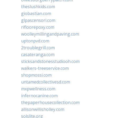
theslushkids.com
giobastian.com
glpascensori.com
rifloorepoxy.com
woolleymillingandpaving.com
uptonpvd.com
2troublegrill.com
casateranga.com
sticksandstonesstudiooh.com
walkers-treeservice.com
shopmossi.com
untamedcollectivesd.com
mxpwellness.com
infernocanine.com
thepaperhousecollection.com
allisonwillisholley.com
solslite.org