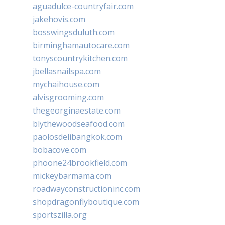
aguadulce-countryfair.com
jakehovis.com
bosswingsduluth.com
birminghamautocare.com
tonyscountrykitchen.com
jbellasnailspa.com
mychaihouse.com
alvisgrooming.com
thegeorginaestate.com
blythewoodseafood.com
paolosdelibangkok.com
bobacove.com
phoone24brookfield.com
mickeybarmama.com
roadwayconstructioninc.com
shopdragonflyboutique.com
sportszilla.org