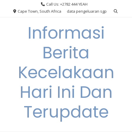
Skip
Call Us: +2782 444 YEAH
to
Cape Town, South Africa
data pengeluaran sgp
content
Informasi
Berita
Kecelakaan
Hari Ini Dan
Terupdate