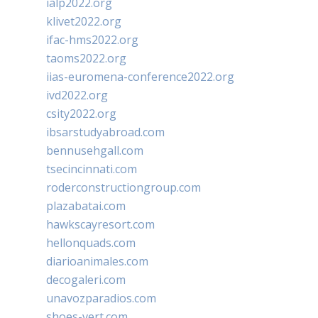
ialp2022.org
klivet2022.org
ifac-hms2022.org
taoms2022.org
iias-euromena-conference2022.org
ivd2022.org
csity2022.org
ibsarstudyabroad.com
bennusehgall.com
tsecincinnati.com
roderconstructiongroup.com
plazabatai.com
hawkscayresort.com
hellonquads.com
diarioanimales.com
decogaleri.com
unavozparadios.com
shoes-vert.com