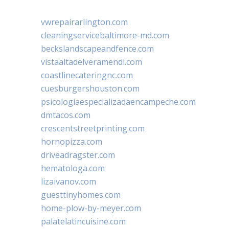
vwrepairarlington.com
cleaningservicebaltimore-md.com
beckslandscapeandfence.com
vistaaltadelveramendi.com
coastlinecateringnc.com
cuesburgershouston.com
psicologiaespecializadaencampeche.com
dmtacos.com
crescentstreetprinting.com
hornopizza.com
driveadragster.com
hematologa.com
lizaivanov.com
guesttinyhomes.com
home-plow-by-meyer.com
palatelatincuisine.com