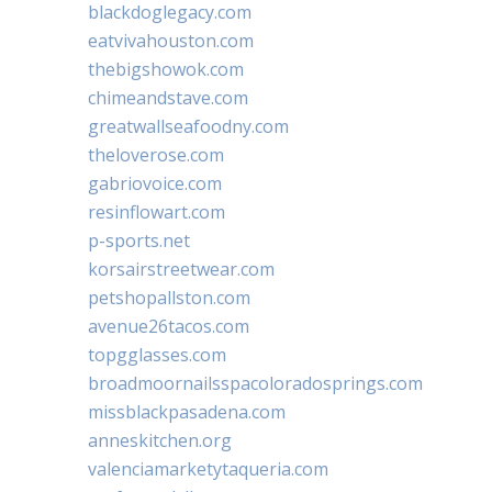
blackdoglegacy.com
eatvivahouston.com
thebigshowok.com
chimeandstave.com
greatwallseafoodny.com
theloverose.com
gabriovoice.com
resinflowart.com
p-sports.net
korsairstreetwear.com
petshopallston.com
avenue26tacos.com
topgglasses.com
broadmoornailsspacoloradosprings.com
missblackpasadena.com
anneskitchen.org
valenciamarketytaqueria.com