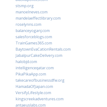
stsmp.org
manoelneves.com
mandelaeffectlibrary.com
roselynns.com
balanceyoganj.com
salesforceblogs.com
TrainGames365.com
BaytownEvaCationRentals.com
JabalpurCakeDelivery.com
halobjd.com
intelligenceqatar.com
PikaPikaApp.com
takecareofbusinessdfw.org
HamadaOfJapan.com
VersifyLifestyle.com
kingscreekadventures.com
antaeuslabs.com