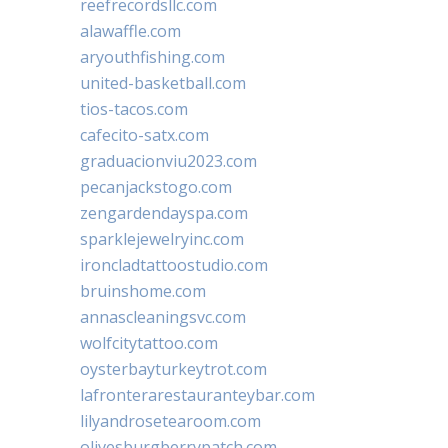
reefrecordsllc.com
alawaffle.com
aryouthfishing.com
united-basketball.com
tios-tacos.com
cafecito-satx.com
graduacionviu2023.com
pecanjackstogo.com
zengardendayspa.com
sparklejewelryinc.com
ironcladtattoostudio.com
bruinshome.com
annascleaningsvc.com
wolfcitytattoo.com
oysterbayturkeytrot.com
lafronterarestauranteybar.com
lilyandrosetearoom.com
olivesburgberrypatch.com