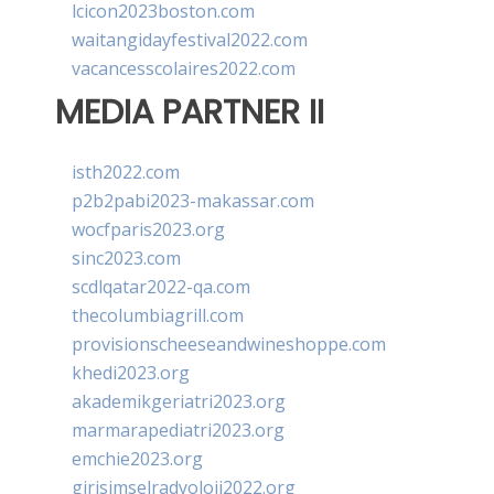
lcicon2023boston.com
waitangidayfestival2022.com
vacancesscolaires2022.com
MEDIA PARTNER II
isth2022.com
p2b2pabi2023-makassar.com
wocfparis2023.org
sinc2023.com
scdlqatar2022-qa.com
thecolumbiagrill.com
provisionscheeseandwineshoppe.com
khedi2023.org
akademikgeriatri2023.org
marmarapediatri2023.org
emchie2023.org
girisimselradyoloji2022.org