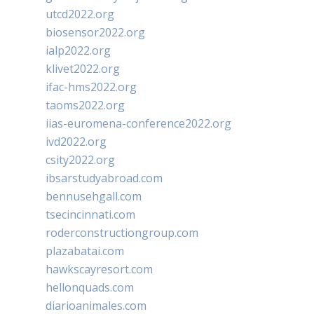
utcd2022.org
biosensor2022.org
ialp2022.org
klivet2022.org
ifac-hms2022.org
taoms2022.org
iias-euromena-conference2022.org
ivd2022.org
csity2022.org
ibsarstudyabroad.com
bennusehgall.com
tsecincinnati.com
roderconstructiongroup.com
plazabatai.com
hawkscayresort.com
hellonquads.com
diarioanimales.com