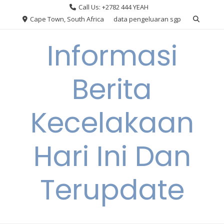
Skip
Call Us: +2782 444 YEAH
to
Cape Town, South Africa
data pengeluaran sgp
content
Informasi
Berita
Kecelakaan
Hari Ini Dan
Terupdate