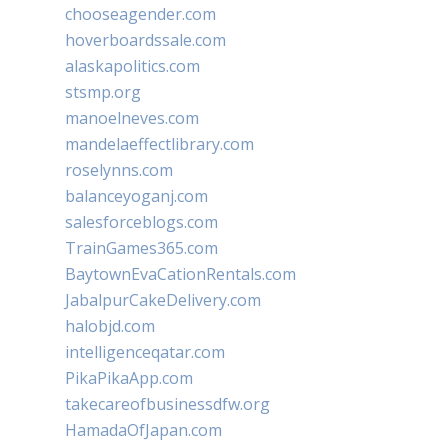
chooseagender.com
hoverboardssale.com
alaskapolitics.com
stsmp.org
manoelneves.com
mandelaeffectlibrary.com
roselynns.com
balanceyoganj.com
salesforceblogs.com
TrainGames365.com
BaytownEvaCationRentals.com
JabalpurCakeDelivery.com
halobjd.com
intelligenceqatar.com
PikaPikaApp.com
takecareofbusinessdfw.org
HamadaOfJapan.com