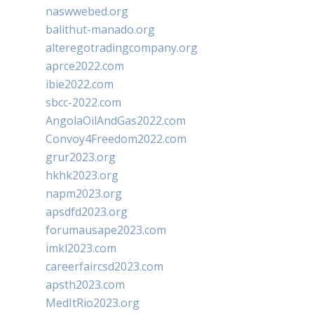
naswwebed.org
balithut-manado.org
alteregotradingcompany.org
aprce2022.com
ibie2022.com
sbcc-2022.com
AngolaOilAndGas2022.com
Convoy4Freedom2022.com
grur2023.org
hkhk2023.org
napm2023.org
apsdfd2023.org
forumausape2023.com
imkl2023.com
careerfaircsd2023.com
apsth2023.com
MedItRio2023.org