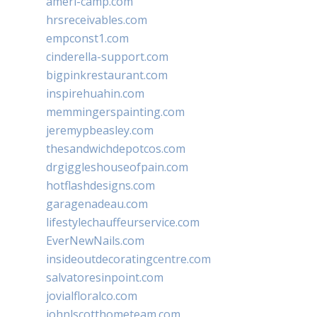
ameri-camp.com
hrsreceivables.com
empconst1.com
cinderella-support.com
bigpinkrestaurant.com
inspirehuahin.com
memmingerspainting.com
jeremypbeasley.com
thesandwichdepotcos.com
drgiggleshouseofpain.com
hotflashdesigns.com
garagenadeau.com
lifestylechauffeurservice.com
EverNewNails.com
insideoutdecoratingcentre.com
salvatoresinpoint.com
jovialfloralco.com
johnlscotthometeam.com