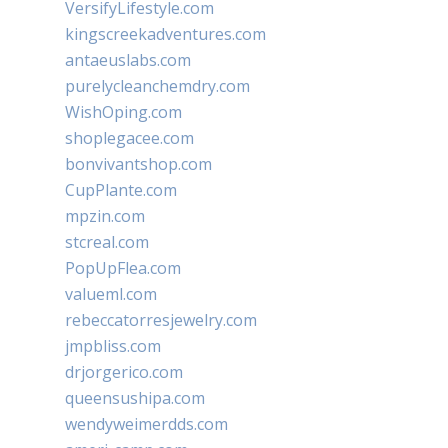
VersifyLifestyle.com
kingscreekadventures.com
antaeuslabs.com
purelycleanchemdry.com
WishOping.com
shoplegacee.com
bonvivantshop.com
CupPlante.com
mpzin.com
stcreal.com
PopUpFlea.com
valueml.com
rebeccatorresjewelry.com
jmpbliss.com
drjorgerico.com
queensushipa.com
wendyweimerdds.com