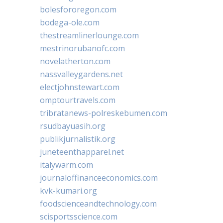
bolesfororegon.com
bodega-ole.com
thestreamlinerlounge.com
mestrinorubanofc.com
novelatherton.com
nassvalleygardens.net
electjohnstewart.com
omptourtravels.com
tribratanews-polreskebumen.com
rsudbayuasih.org
publikjurnalistik.org
juneteenthapparel.net
italywarm.com
journaloffinanceeconomics.com
kvk-kumari.org
foodscienceandtechnology.com
scisportsscience.com