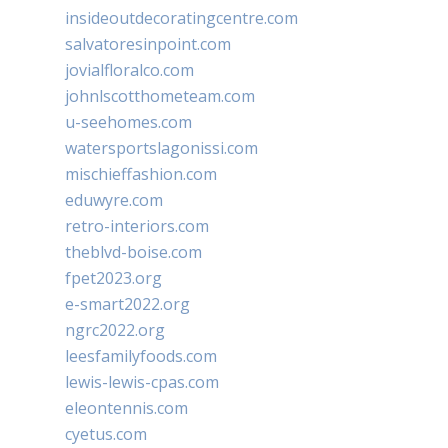
insideoutdecoratingcentre.com
salvatoresinpoint.com
jovialfloralco.com
johnlscotthometeam.com
u-seehomes.com
watersportslagonissi.com
mischieffashion.com
eduwyre.com
retro-interiors.com
theblvd-boise.com
fpet2023.org
e-smart2022.org
ngrc2022.org
leesfamilyfoods.com
lewis-lewis-cpas.com
eleontennis.com
cyetus.com