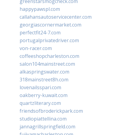
greenstarsmogcheck.com
happypawspl.com
callahansautoservicecenter.com
georgiascornermarket.com
perfectfit24-7.com
portugalprivatedriver.com
von-racer.com
coffeeshopcharleston.com
salon104mainstreet.com
alkaspringswater.com
318mainstreet8h.com
lovenailsspari.com
oakberry-kuwait.com
quartzliterary.com
friendsofbroderickpark.com
studiopiattellina.com
jannagrillspringfield.com
fujiyamacharleston.com