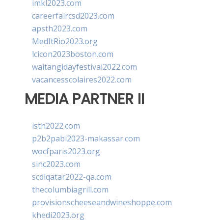
imkl2023.com
careerfaircsd2023.com
apsth2023.com
MedItRio2023.org
lcicon2023boston.com
waitangidayfestival2022.com
vacancesscolaires2022.com
MEDIA PARTNER II
isth2022.com
p2b2pabi2023-makassar.com
wocfparis2023.org
sinc2023.com
scdlqatar2022-qa.com
thecolumbiagrill.com
provisionscheeseandwineshoppe.com
khedi2023.org