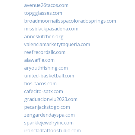
avenue26tacos.com
topgglasses.com
broadmoornailsspacoloradosprings.com
missblackpasadena.com
anneskitchen.org
valenciamarketytaqueria.com
reefrecordsllc.com
alawaffle.com
aryouthfishing.com
united-basketball.com
tios-tacos.com
cafecito-satx.com
graduacionviu2023.com
pecanjackstogo.com
zengardendayspa.com
sparklejewelryinc.com
ironcladtattoostudio.com