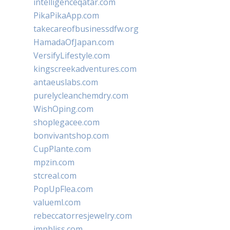
intelligenceqatar.com
PikaPikaApp.com
takecareofbusinessdfw.org
HamadaOfJapan.com
VersifyLifestyle.com
kingscreekadventures.com
antaeuslabs.com
purelycleanchemdry.com
WishOping.com
shoplegacee.com
bonvivantshop.com
CupPlante.com
mpzin.com
stcreal.com
PopUpFlea.com
valueml.com
rebeccatorresjewelry.com
jmpbliss.com