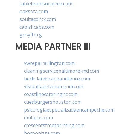
tabletennisnearme.com
oaksofa.com
soultacohtx.com
capishcaps.com
gpsyfl.org
MEDIA PARTNER III
vwrepairarlington.com
cleaningservicebaltimore-md.com
beckslandscapeandfence.com
vistaaltadelveramendi.com
coastlinecateringnc.com
cuesburgershouston.com
psicologiaespecializadaencampeche.com
dmtacos.com
crescentstreetprinting.com
hornopizza.com