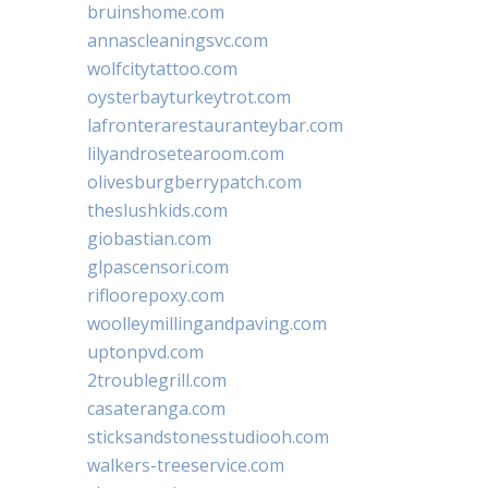
bruinshome.com
annascleaningsvc.com
wolfcitytattoo.com
oysterbayturkeytrot.com
lafronterarestauranteybar.com
lilyandrosetearoom.com
olivesburgberrypatch.com
theslushkids.com
giobastian.com
glpascensori.com
rifloorepoxy.com
woolleymillingandpaving.com
uptonpvd.com
2troublegrill.com
casateranga.com
sticksandstonesstudiooh.com
walkers-treeservice.com