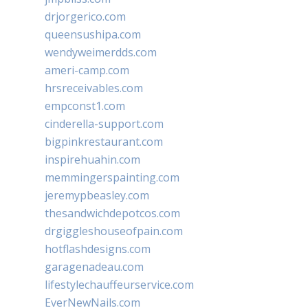
drjorgerico.com
queensushipa.com
wendyweimerdds.com
ameri-camp.com
hrsreceivables.com
empconst1.com
cinderella-support.com
bigpinkrestaurant.com
inspirehuahin.com
memmingerspainting.com
jeremypbeasley.com
thesandwichdepotcos.com
drgiggleshouseofpain.com
hotflashdesigns.com
garagenadeau.com
lifestylechauffeurservice.com
EverNewNails.com