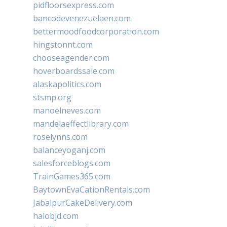
pidfloorsexpress.com
bancodevenezuelaen.com
bettermoodfoodcorporation.com
hingstonnt.com
chooseagender.com
hoverboardssale.com
alaskapolitics.com
stsmp.org
manoelneves.com
mandelaeffectlibrary.com
roselynns.com
balanceyoganj.com
salesforceblogs.com
TrainGames365.com
BaytownEvaCationRentals.com
JabalpurCakeDelivery.com
halobjd.com