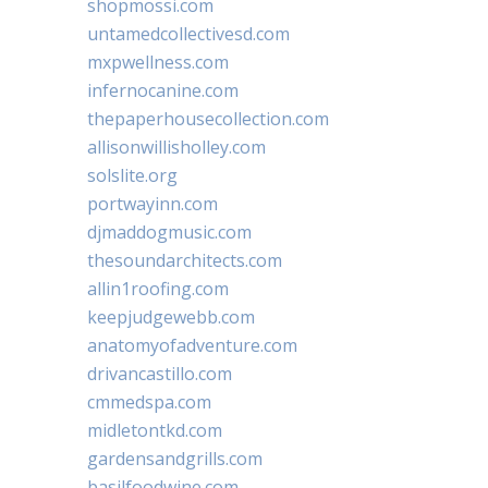
shopmossi.com
untamedcollectivesd.com
mxpwellness.com
infernocanine.com
thepaperhousecollection.com
allisonwillisholley.com
solslite.org
portwayinn.com
djmaddogmusic.com
thesoundarchitects.com
allin1roofing.com
keepjudgewebb.com
anatomyofadventure.com
drivancastillo.com
cmmedspa.com
midletontkd.com
gardensandgrills.com
basilfoodwine.com