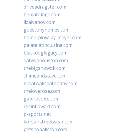
driveadragster.com
hematologa.com
lizaivanov.com
guesttinyhomes.com
home-plow-by-meyer.com
palatelatincuisine.com
blackdoglegacy.com
eatvivahouston.com
thebigshowok.com
chimeandstave.com
greatwallseafoodny.com
theloverose.com
gabriovoice.com
resinflowart.com
p-sports.net
korsairstreetwear.com
petshopallston.com