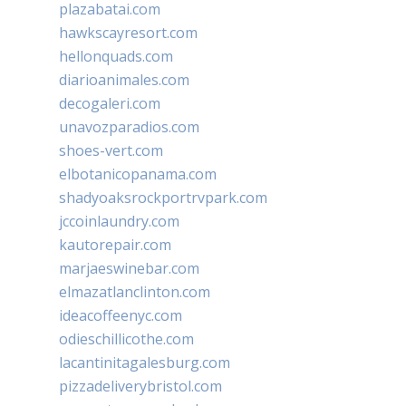
plazabatai.com
hawkscayresort.com
hellonquads.com
diarioanimales.com
decogaleri.com
unavozparadios.com
shoes-vert.com
elbotanicopanama.com
shadyoaksrockportrvpark.com
jccoinlaundry.com
kautorepair.com
marjaeswinebar.com
elmazatlanclinton.com
ideacoffeenyc.com
odieschillicothe.com
lacantinitagalesburg.com
pizzadeliverybristol.com