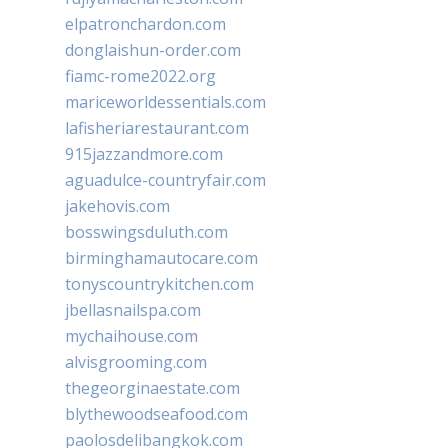
elpatronchardon.com
donglaishun-order.com
fiamc-rome2022.org
mariceworldessentials.com
lafisheriarestaurant.com
915jazzandmore.com
aguadulce-countryfair.com
jakehovis.com
bosswingsduluth.com
birminghamautocare.com
tonyscountrykitchen.com
jbellasnailspa.com
mychaihouse.com
alvisgrooming.com
thegeorginaestate.com
blythewoodseafood.com
paolosdelibangkok.com