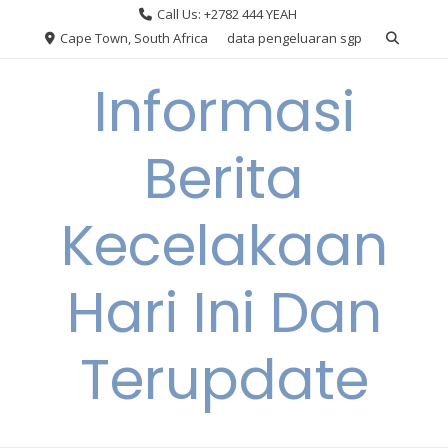
Skip
Call Us: +2782 444 YEAH
to
Cape Town, South Africa
data pengeluaran sgp
content
Informasi
Berita
Kecelakaan
Hari Ini Dan
Terupdate