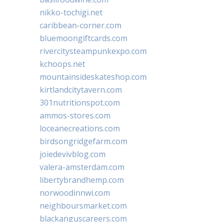
nikko-tochigi.net
caribbean-corner.com
bluemoongiftcards.com
rivercitysteampunkexpo.com
kchoops.net
mountainsideskateshop.com
kirtlandcitytavern.com
301nutritionspot.com
ammos-stores.com
loceanecreations.com
birdsongridgefarm.com
joiedevivblog.com
valera-amsterdam.com
libertybrandhemp.com
norwoodinnwi.com
neighboursmarket.com
blackanguscareers.com