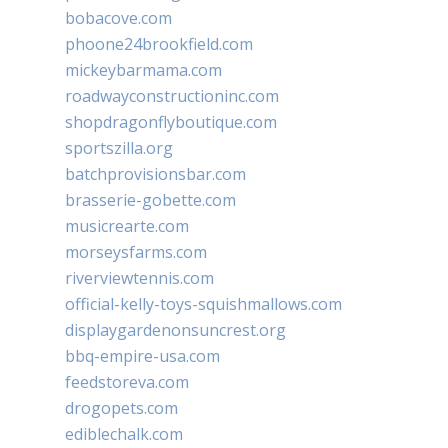
bobacove.com
phoone24brookfield.com
mickeybarmama.com
roadwayconstructioninc.com
shopdragonflyboutique.com
sportszilla.org
batchprovisionsbar.com
brasserie-gobette.com
musicrearte.com
morseysfarms.com
riverviewtennis.com
official-kelly-toys-squishmallows.com
displaygardenonsuncrest.org
bbq-empire-usa.com
feedstoreva.com
drogopets.com
ediblechalk.com