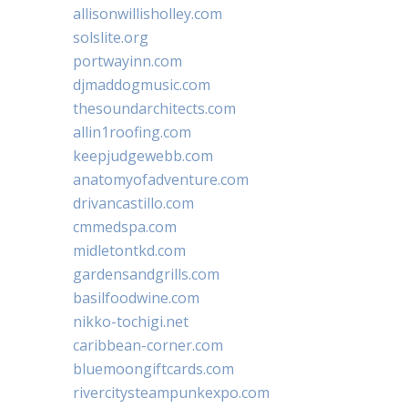
allisonwillisholley.com
solslite.org
portwayinn.com
djmaddogmusic.com
thesoundarchitects.com
allin1roofing.com
keepjudgewebb.com
anatomyofadventure.com
drivancastillo.com
cmmedspa.com
midletontkd.com
gardensandgrills.com
basilfoodwine.com
nikko-tochigi.net
caribbean-corner.com
bluemoongiftcards.com
rivercitysteampunkexpo.com