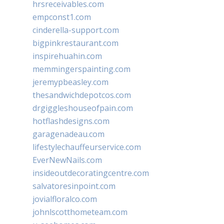
hrsreceivables.com
empconst1.com
cinderella-support.com
bigpinkrestaurant.com
inspirehuahin.com
memmingerspainting.com
jeremypbeasley.com
thesandwichdepotcos.com
drgiggleshouseofpain.com
hotflashdesigns.com
garagenadeau.com
lifestylechauffeurservice.com
EverNewNails.com
insideoutdecoratingcentre.com
salvatoresinpoint.com
jovialfloralco.com
johnlscotthometeam.com