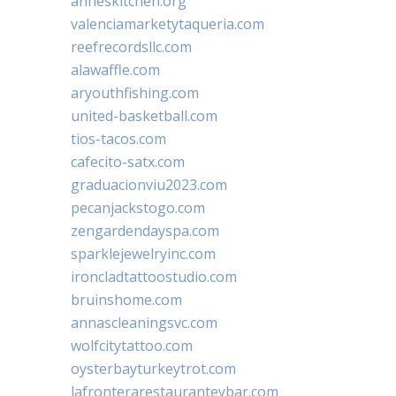
anneskitchen.org
valenciamarketytaqueria.com
reefrecordsllc.com
alawaffle.com
aryouthfishing.com
united-basketball.com
tios-tacos.com
cafecito-satx.com
graduacionviu2023.com
pecanjackstogo.com
zengardendayspa.com
sparklejewelryinc.com
ironcladtattoostudio.com
bruinshome.com
annascleaningsvc.com
wolfcitytattoo.com
oysterbayturkeytrot.com
lafronterarestauranteybar.com