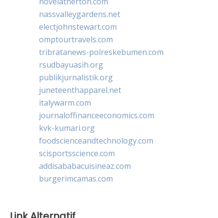
novelatherton.com
nassvalleygardens.net
electjohnstewart.com
omptourtravels.com
tribratanews-polreskebumen.com
rsudbayuasih.org
publikjurnalistik.org
juneteenthapparel.net
italywarm.com
journaloffinanceeconomics.com
kvk-kumari.org
foodscienceandtechnology.com
scisportsscience.com
addisababacuisineaz.com
burgerimcamas.com
Link Alternatif