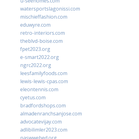
u-seehomes.com
watersportslagonissi.com
mischieffashion.com
eduwyre.com
retro-interiors.com
theblvd-boise.com
fpet2023.org
e-smart2022.org
ngrc2022.org
leesfamilyfoods.com
lewis-lewis-cpas.com
eleontennis.com
cyetus.com
bradfordshops.com
almadenranchsanjose.com
advocatevijay.com
adlibilimler2023.com
naswwebed.org