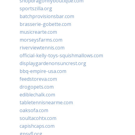
shopdragonflyboutique.com
sportszilla.org
batchprovisionsbar.com
brasserie-gobette.com
musicrearte.com
morseysfarms.com
riverviewtennis.com
official-kelly-toys-squishmallows.com
displaygardenonsuncrest.org
bbq-empire-usa.com
feedstoreva.com
drogopets.com
ediblechalk.com
tabletennisnearme.com
oaksofa.com
soultacohtx.com
capishcaps.com
gpsyfl.org