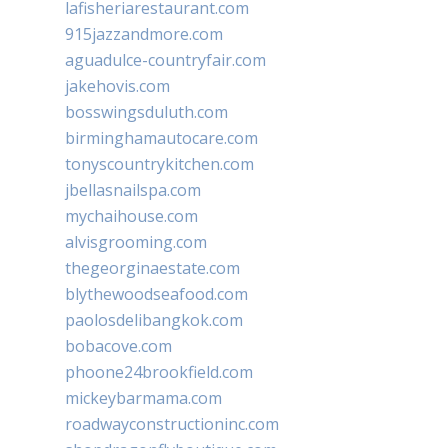
lafisheriarestaurant.com
915jazzandmore.com
aguadulce-countryfair.com
jakehovis.com
bosswingsduluth.com
birminghamautocare.com
tonyscountrykitchen.com
jbellasnailspa.com
mychaihouse.com
alvisgrooming.com
thegeorginaestate.com
blythewoodseafood.com
paolosdelibangkok.com
bobacove.com
phoone24brookfield.com
mickeybarmama.com
roadwayconstructioninc.com