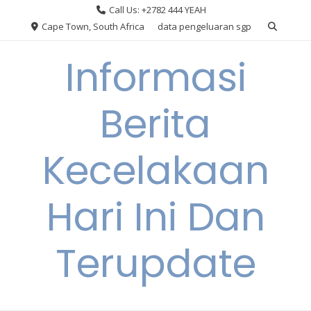
Skip
Call Us: +2782 444 YEAH
to
Cape Town, South Africa
data pengeluaran sgp
content
Informasi
Berita
Kecelakaan
Hari Ini Dan
Terupdate