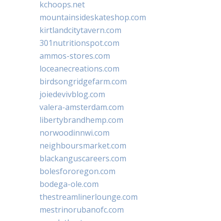
kchoops.net
mountainsideskateshop.com
kirtlandcitytavern.com
301nutritionspot.com
ammos-stores.com
loceanecreations.com
birdsongridgefarm.com
joiedevivblog.com
valera-amsterdam.com
libertybrandhemp.com
norwoodinnwi.com
neighboursmarket.com
blackanguscareers.com
bolesfororegon.com
bodega-ole.com
thestreamlinerlounge.com
mestrinorubanofc.com