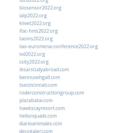
utcd2022.org
biosensor2022.org
ialp2022.org
klivet2022.org
ifac-hms2022.org
taoms2022.org
iias-euromena-conference2022.org
ivd2022.org
csity2022.org
ibsarstudyabroad.com
bennusehgall.com
tsecincinnati.com
roderconstructiongroup.com
plazabatai.com
hawkscayresort.com
hellonquads.com
diarioanimales.com
decogaleri.com