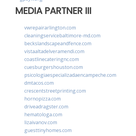
MEDIA PARTNER III
vwrepairarlington.com
cleaningservicebaltimore-md.com
beckslandscapeandfence.com
vistaaltadelveramendi.com
coastlinecateringnc.com
cuesburgershouston.com
psicologiaespecializadaencampeche.com
dmtacos.com
crescentstreetprinting.com
hornopizza.com
driveadragster.com
hematologa.com
lizaivanov.com
guesttinyhomes.com