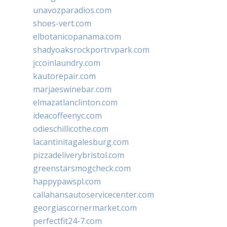
unavozparadios.com
shoes-vert.com
elbotanicopanama.com
shadyoaksrockportrvpark.com
jccoinlaundry.com
kautorepair.com
marjaeswinebar.com
elmazatlanclinton.com
ideacoffeenyc.com
odieschillicothe.com
lacantinitagalesburg.com
pizzadeliverybristol.com
greenstarsmogcheck.com
happypawspl.com
callahansautoservicecenter.com
georgiascornermarket.com
perfectfit24-7.com