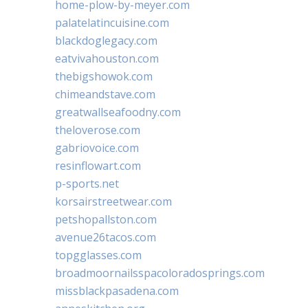
home-plow-by-meyer.com
palatelatincuisine.com
blackdoglegacy.com
eatvivahouston.com
thebigshowok.com
chimeandstave.com
greatwallseafoodny.com
theloverose.com
gabriovoice.com
resinflowart.com
p-sports.net
korsairstreetwear.com
petshopallston.com
avenue26tacos.com
topgglasses.com
broadmoornailsspacoloradosprings.com
missblackpasadena.com