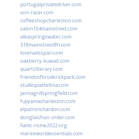
portugalprivatedriver.com
von-racer.com
coffeeshopcharleston.com
salon104mainstreet.com
alkaspringswater.com
318mainstreet8h.com
lovenailsspari.com
oakberry-kuwait.com
quartzliterary.com
friendsofbroderickpark.com
studiopiattellina.com
jannagrillspringfield.com
fujiyamacharleston.com
elpatronchardon.com
donglaishun-order.com
fiamc-rome2022.org
mariceworldessentials.com