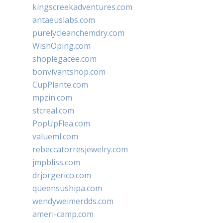
kingscreekadventures.com
antaeuslabs.com
purelycleanchemdry.com
WishOping.com
shoplegacee.com
bonvivantshop.com
CupPlante.com
mpzin.com
stcreal.com
PopUpFlea.com
valueml.com
rebeccatorresjewelry.com
jmpbliss.com
drjorgerico.com
queensushipa.com
wendyweimerdds.com
ameri-camp.com