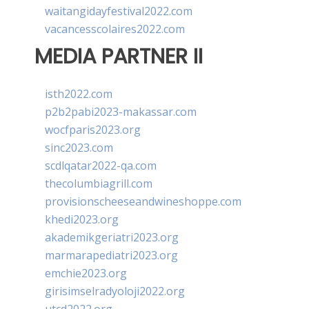
waitangidayfestival2022.com
vacancesscolaires2022.com
MEDIA PARTNER II
isth2022.com
p2b2pabi2023-makassar.com
wocfparis2023.org
sinc2023.com
scdlqatar2022-qa.com
thecolumbiagrill.com
provisionscheeseandwineshoppe.com
khedi2023.org
akademikgeriatri2023.org
marmarapediatri2023.org
emchie2023.org
girisimselradyoloji2022.org