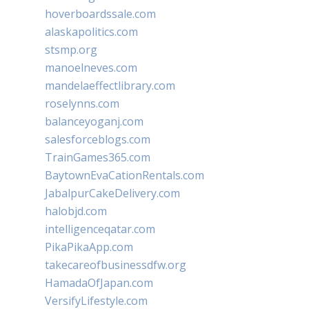
hoverboardssale.com
alaskapolitics.com
stsmp.org
manoelneves.com
mandelaeffectlibrary.com
roselynns.com
balanceyoganj.com
salesforceblogs.com
TrainGames365.com
BaytownEvaCationRentals.com
JabalpurCakeDelivery.com
halobjd.com
intelligenceqatar.com
PikaPikaApp.com
takecareofbusinessdfw.org
HamadaOfJapan.com
VersifyLifestyle.com