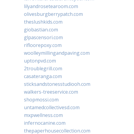
lilyandrosetearoom.com
olivesburgberrypatch.com
theslushkids.com
giobastian.com
glpascensori.com
rifloorepoxy.com
woolleymillingandpaving.com
uptonpvd.com
2troublegrill.com
casateranga.com
sticksandstonesstudiooh.com
walkers-treeservice.com
shopmossi.com
untamedcollectivesd.com
mxpwellness.com
infernocanine.com
thepaperhousecollection.com