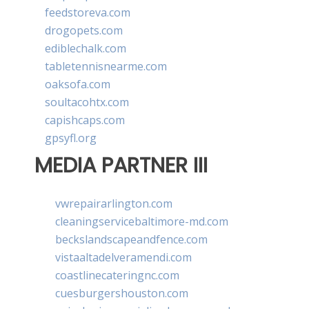
feedstoreva.com
drogopets.com
ediblechalk.com
tabletennisnearme.com
oaksofa.com
soultacohtx.com
capishcaps.com
gpsyfl.org
MEDIA PARTNER III
vwrepairarlington.com
cleaningservicebaltimore-md.com
beckslandscapeandfence.com
vistaaltadelveramendi.com
coastlinecateringnc.com
cuesburgershouston.com