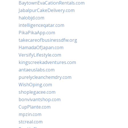
BaytownEvaCationRentals.com
JabalpurCakeDelivery.com
halobjd.com
intelligenceqatar.com
PikaPikaApp.com
takecareofbusinessdfw.org
HamadaOfJapan.com
VersifyLifestyle.com
kingscreekadventures.com
antaeuslabs.com
purelycleanchemdry.com
WishOping.com
shoplegacee.com
bonvivantshop.com
CupPlante.com
mpzin.com
stcreal.com