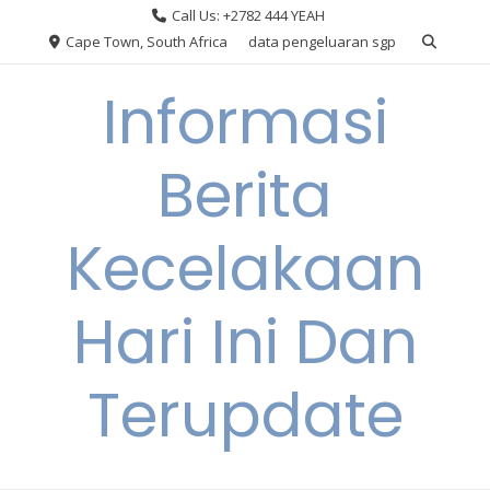
Skip
Call Us: +2782 444 YEAH
to
Cape Town, South Africa
data pengeluaran sgp
content
Informasi
Berita
Kecelakaan
Hari Ini Dan
Terupdate