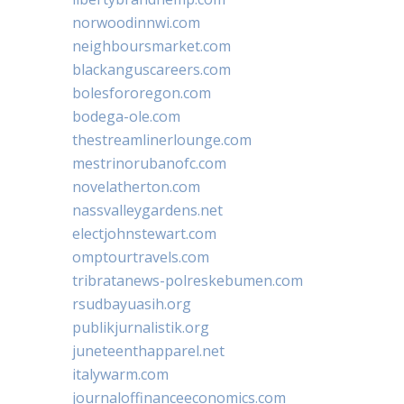
norwoodinnwi.com
neighboursmarket.com
blackanguscareers.com
bolesfororegon.com
bodega-ole.com
thestreamlinerlounge.com
mestrinorubanofc.com
novelatherton.com
nassvalleygardens.net
electjohnstewart.com
omptourtravels.com
tribratanews-polreskebumen.com
rsudbayuasih.org
publikjurnalistik.org
juneteenthapparel.net
italywarm.com
journaloffinanceeconomics.com