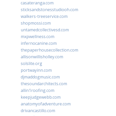
casateranga.com
sticksandstonesstudiooh.com
walkers-treeservice.com
shopmossi.com
untamedcollectivesd.com
mxpwellness.com
infernocanine.com
thepaperhousecollection.com
allisonwillisholley.com
solslite.org
portwayinn.com
djmaddogmusic.com
thesoundarchitects.com
allin1roofing.com
keepjudgewebb.com
anatomyofadventure.com
drivancastillo.com