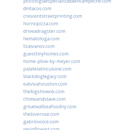
psicologiaespecializadaencampeche.com
dmtacos.com
crescentstreetprinting.com
hornopizza.com
driveadragster.com
hematologa.com
lizaivanov.com
guesttinyhomes.com
home-plow-by-meyer.com
palatelatincuisine.com
blackdoglegacy.com
eatvivahouston.com
thebigshowok.com
chimeandstave.com
greatwallseafoodny.com
theloverose.com
gabriovoice.com
resinflowart.com