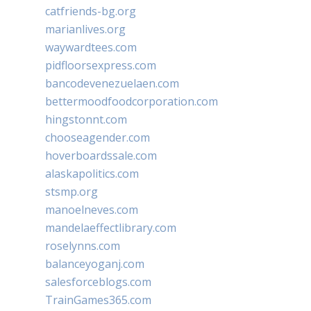
catfriends-bg.org
marianlives.org
waywardtees.com
pidfloorsexpress.com
bancodevenezuelaen.com
bettermoodfoodcorporation.com
hingstonnt.com
chooseagender.com
hoverboardssale.com
alaskapolitics.com
stsmp.org
manoelneves.com
mandelaeffectlibrary.com
roselynns.com
balanceyoganj.com
salesforceblogs.com
TrainGames365.com