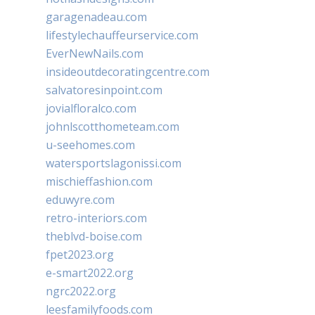
garagenadeau.com
lifestylechauffeurservice.com
EverNewNails.com
insideoutdecoratingcentre.com
salvatoresinpoint.com
jovialfloralco.com
johnlscotthometeam.com
u-seehomes.com
watersportslagonissi.com
mischieffashion.com
eduwyre.com
retro-interiors.com
theblvd-boise.com
fpet2023.org
e-smart2022.org
ngrc2022.org
leesfamilyfoods.com