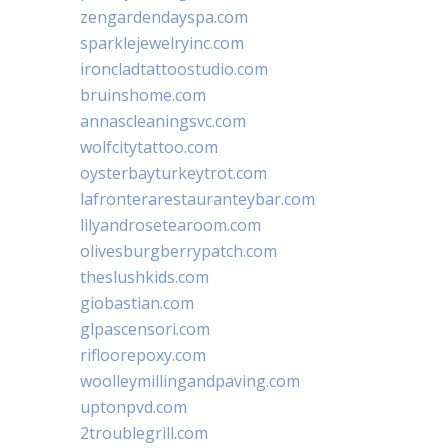
zengardendayspa.com
sparklejewelryinc.com
ironcladtattoostudio.com
bruinshome.com
annascleaningsvc.com
wolfcitytattoo.com
oysterbayturkeytrot.com
lafronterarestauranteybar.com
lilyandrosetearoom.com
olivesburgberrypatch.com
theslushkids.com
giobastian.com
glpascensori.com
rifloorepoxy.com
woolleymillingandpaving.com
uptonpvd.com
2troublegrill.com