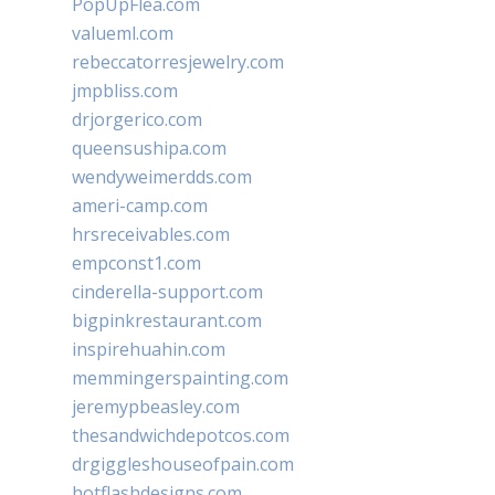
PopUpFlea.com
valueml.com
rebeccatorresjewelry.com
jmpbliss.com
drjorgerico.com
queensushipa.com
wendyweimerdds.com
ameri-camp.com
hrsreceivables.com
empconst1.com
cinderella-support.com
bigpinkrestaurant.com
inspirehuahin.com
memmingerspainting.com
jeremypbeasley.com
thesandwichdepotcos.com
drgiggleshouseofpain.com
hotflashdesigns.com