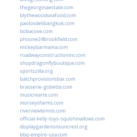
thegeorginaestate.com
blythewoodseafood.com
paolosdelibangkok.com
bobacove.com
phoone24brookfield.com
mickeybarmama.com
roadwayconstructioninc.com
shopdragonflyboutique.com
sportszilla.org
batchprovisionsbar.com
brasserie-gobette.com
musicrearte.com
morseysfarms.com
riverviewtennis.com
official-kelly-toys-squishmallows.com
displaygardenonsuncrest.org
bbq-empire-usa.com