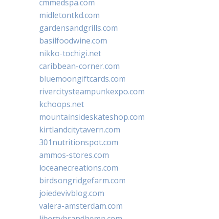
cmmedspa.com
midletontkd.com
gardensandgrills.com
basilfoodwine.com
nikko-tochigi.net
caribbean-corner.com
bluemoongiftcards.com
rivercitysteampunkexpo.com
kchoops.net
mountainsideskateshop.com
kirtlandcitytavern.com
301nutritionspot.com
ammos-stores.com
loceanecreations.com
birdsongridgefarm.com
joiedevivblog.com
valera-amsterdam.com
libertybrandhemp.com