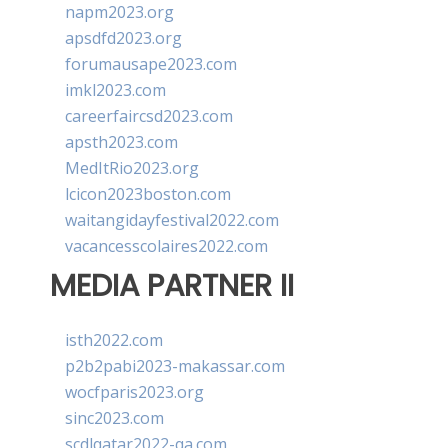
napm2023.org
apsdfd2023.org
forumausape2023.com
imkl2023.com
careerfaircsd2023.com
apsth2023.com
MedItRio2023.org
lcicon2023boston.com
waitangidayfestival2022.com
vacancesscolaires2022.com
MEDIA PARTNER II
isth2022.com
p2b2pabi2023-makassar.com
wocfparis2023.org
sinc2023.com
scdlqatar2022-qa.com