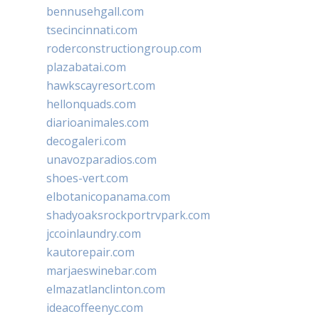
bennusehgall.com
tsecincinnati.com
roderconstructiongroup.com
plazabatai.com
hawkscayresort.com
hellonquads.com
diarioanimales.com
decogaleri.com
unavozparadios.com
shoes-vert.com
elbotanicopanama.com
shadyoaksrockportrvpark.com
jccoinlaundry.com
kautorepair.com
marjaeswinebar.com
elmazatlanclinton.com
ideacoffeenyc.com