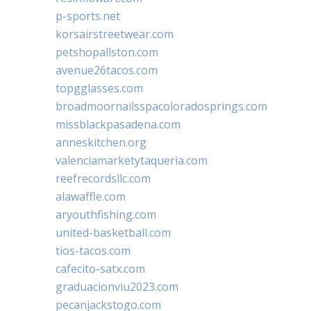
p-sports.net
korsairstreetwear.com
petshopallston.com
avenue26tacos.com
topgglasses.com
broadmoornailsspacoloradosprings.com
missblackpasadena.com
anneskitchen.org
valenciamarketytaqueria.com
reefrecordsllc.com
alawaffle.com
aryouthfishing.com
united-basketball.com
tios-tacos.com
cafecito-satx.com
graduacionviu2023.com
pecanjackstogo.com