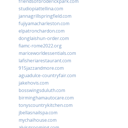
friendsofbroderickpark.com
studiopiattellina.com
jannagrillspringfield.com
fujiyamacharleston.com
elpatronchardon.com
donglaishun-order.com
fiamc-rome2022.org
mariceworldessentials.com
lafisheriarestaurant.com
915jazzandmore.com
aguadulce-countryfair.com
jakehovis.com
bosswingsduluth.com
birminghamautocare.com
tonyscountrykitchen.com
jbellasnailspa.com
mychaihouse.com
alvisgrooming.com