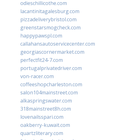
odieschillicothe.com
lacantinitagalesburg.com
pizzadeliverybristol.com
greenstarsmogcheck.com
happypawspl.com
callahansautoservicecenter.com
georgiascornermarket.com
perfectfit24-7.com
portugalprivatedriver.com
von-racer.com
coffeeshopcharleston.com
salon104mainstreet.com
alkaspringswater.com
318mainstreet8h.com
lovenailsspari.com
oakberry-kuwait.com
quartzliterary.com