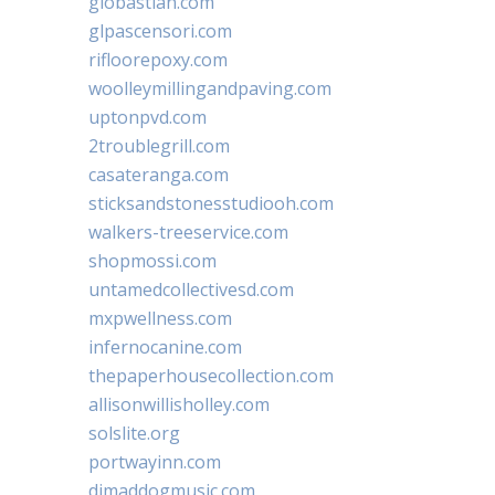
giobastian.com
glpascensori.com
rifloorepoxy.com
woolleymillingandpaving.com
uptonpvd.com
2troublegrill.com
casateranga.com
sticksandstonesstudiooh.com
walkers-treeservice.com
shopmossi.com
untamedcollectivesd.com
mxpwellness.com
infernocanine.com
thepaperhousecollection.com
allisonwillisholley.com
solslite.org
portwayinn.com
djmaddogmusic.com