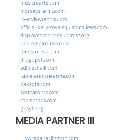
musicrearte.com
morseysfarms.com
riverviewtennis.com
official-kelly-toys-squishmallows.com
displaygardenonsuncrest.org
bbq-empire-usa.com
feedstoreva.com
drogopets.com
ediblechalk.com
tabletennisnearme.com
oaksofa.com
soultacohtx.com
capishcaps.com
gpsyfl.org
MEDIA PARTNER III
vwrepairarlington.com