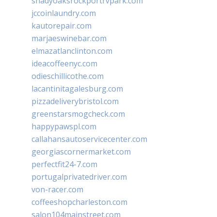
shadyoaksrockportrvpark.com
jccoinlaundry.com
kautorepair.com
marjaeswinebar.com
elmazatlanclinton.com
ideacoffeenyc.com
odieschillicothe.com
lacantinitagalesburg.com
pizzadeliverybristol.com
greenstarsmogcheck.com
happypawspl.com
callahansautoservicecenter.com
georgiascornermarket.com
perfectfit24-7.com
portugalprivatedriver.com
von-racer.com
coffeeshopcharleston.com
salon104mainstreet.com