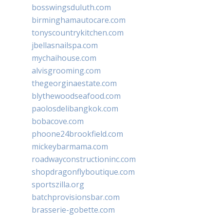
bosswingsduluth.com
birminghamautocare.com
tonyscountrykitchen.com
jbellasnailspa.com
mychaihouse.com
alvisgrooming.com
thegeorginaestate.com
blythewoodseafood.com
paolosdelibangkok.com
bobacove.com
phoone24brookfield.com
mickeybarmama.com
roadwayconstructioninc.com
shopdragonflyboutique.com
sportszilla.org
batchprovisionsbar.com
brasserie-gobette.com