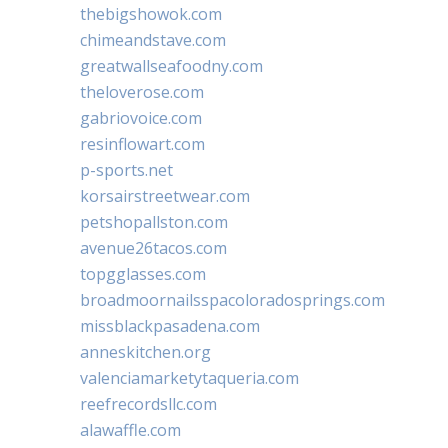
thebigshowok.com
chimeandstave.com
greatwallseafoodny.com
theloverose.com
gabriovoice.com
resinflowart.com
p-sports.net
korsairstreetwear.com
petshopallston.com
avenue26tacos.com
topgglasses.com
broadmoornailsspacoloradosprings.com
missblackpasadena.com
anneskitchen.org
valenciamarketytaqueria.com
reefrecordsllc.com
alawaffle.com