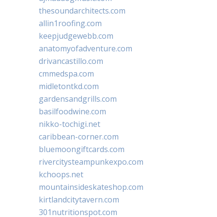
thesoundarchitects.com
allin1roofing.com
keepjudgewebb.com
anatomyofadventure.com
drivancastillo.com
cmmedspa.com
midletontkd.com
gardensandgrills.com
basilfoodwine.com
nikko-tochigi.net
caribbean-corner.com
bluemoongiftcards.com
rivercitysteampunkexpo.com
kchoops.net
mountainsideskateshop.com
kirtlandcitytavern.com
301nutritionspot.com