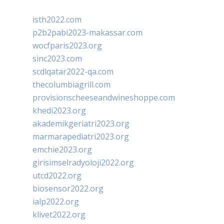
isth2022.com
p2b2pabi2023-makassar.com
wocfparis2023.org
sinc2023.com
scdlqatar2022-qa.com
thecolumbiagrill.com
provisionscheeseandwineshoppe.com
khedi2023.org
akademikgeriatri2023.org
marmarapediatri2023.org
emchie2023.org
girisimselradyoloji2022.org
utcd2022.org
biosensor2022.org
ialp2022.org
klivet2022.org