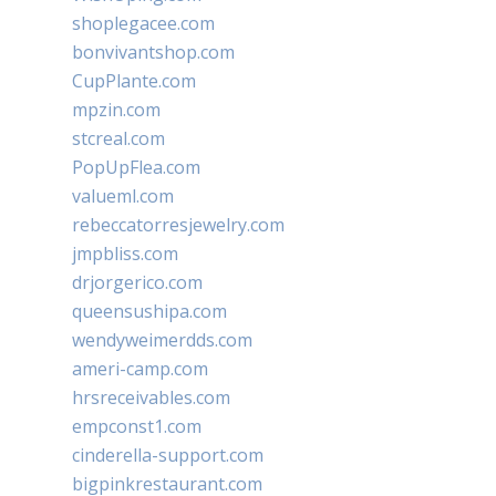
shoplegacee.com
bonvivantshop.com
CupPlante.com
mpzin.com
stcreal.com
PopUpFlea.com
valueml.com
rebeccatorresjewelry.com
jmpbliss.com
drjorgerico.com
queensushipa.com
wendyweimerdds.com
ameri-camp.com
hrsreceivables.com
empconst1.com
cinderella-support.com
bigpinkrestaurant.com