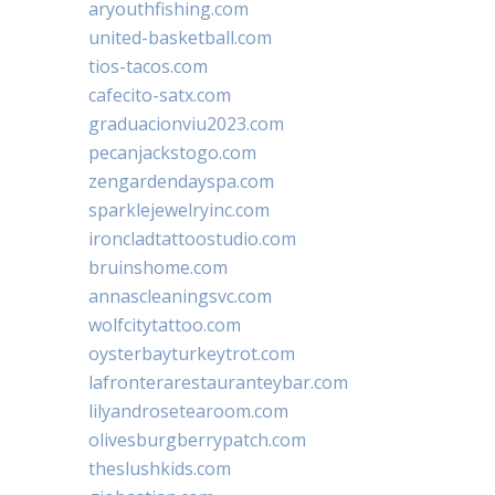
aryouthfishing.com
united-basketball.com
tios-tacos.com
cafecito-satx.com
graduacionviu2023.com
pecanjackstogo.com
zengardendayspa.com
sparklejewelryinc.com
ironcladtattoostudio.com
bruinshome.com
annascleaningsvc.com
wolfcitytattoo.com
oysterbayturkeytrot.com
lafronterarestauranteybar.com
lilyandrosetearoom.com
olivesburgberrypatch.com
theslushkids.com