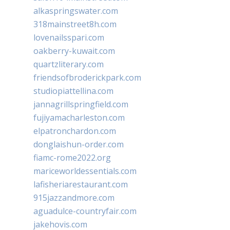
alkaspringswater.com
318mainstreet8h.com
lovenailsspari.com
oakberry-kuwait.com
quartzliterary.com
friendsofbroderickpark.com
studiopiattellina.com
jannagrillspringfield.com
fujiyamacharleston.com
elpatronchardon.com
donglaishun-order.com
fiamc-rome2022.org
mariceworldessentials.com
lafisheriarestaurant.com
915jazzandmore.com
aguadulce-countryfair.com
jakehovis.com