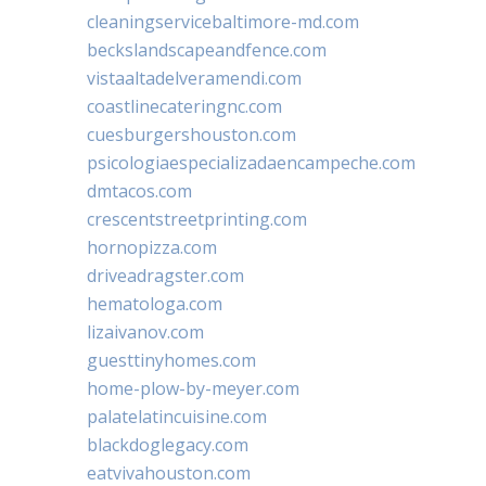
cleaningservicebaltimore-md.com
beckslandscapeandfence.com
vistaaltadelveramendi.com
coastlinecateringnc.com
cuesburgershouston.com
psicologiaespecializadaencampeche.com
dmtacos.com
crescentstreetprinting.com
hornopizza.com
driveadragster.com
hematologa.com
lizaivanov.com
guesttinyhomes.com
home-plow-by-meyer.com
palatelatincuisine.com
blackdoglegacy.com
eatvivahouston.com