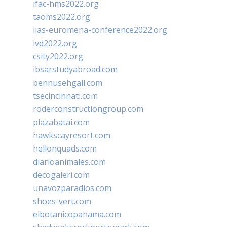
ifac-hms2022.org
taoms2022.org
iias-euromena-conference2022.org
ivd2022.org
csity2022.org
ibsarstudyabroad.com
bennusehgall.com
tsecincinnati.com
roderconstructiongroup.com
plazabatai.com
hawkscayresort.com
hellonquads.com
diarioanimales.com
decogaleri.com
unavozparadios.com
shoes-vert.com
elbotanicopanama.com