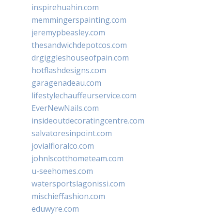
inspirehuahin.com
memmingerspainting.com
jeremypbeasley.com
thesandwichdepotcos.com
drgiggleshouseofpain.com
hotflashdesigns.com
garagenadeau.com
lifestylechauffeurservice.com
EverNewNails.com
insideoutdecoratingcentre.com
salvatoresinpoint.com
jovialfloralco.com
johnlscotthometeam.com
u-seehomes.com
watersportslagonissi.com
mischieffashion.com
eduwyre.com