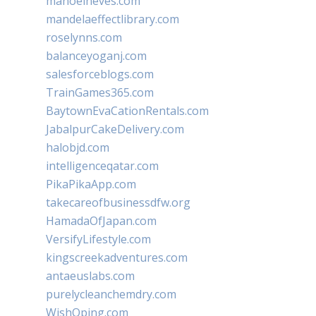
manoelneves.com
mandelaeffectlibrary.com
roselynns.com
balanceyoganj.com
salesforceblogs.com
TrainGames365.com
BaytownEvaCationRentals.com
JabalpurCakeDelivery.com
halobjd.com
intelligenceqatar.com
PikaPikaApp.com
takecareofbusinessdfw.org
HamadaOfJapan.com
VersifyLifestyle.com
kingscreekadventures.com
antaeuslabs.com
purelycleanchemdry.com
WishOping.com