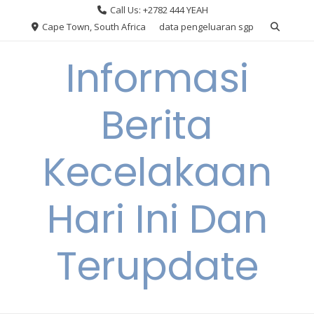
Skip
Call Us: +2782 444 YEAH
to
Cape Town, South Africa
data pengeluaran sgp
content
Informasi
Berita
Kecelakaan
Hari Ini Dan
Terupdate