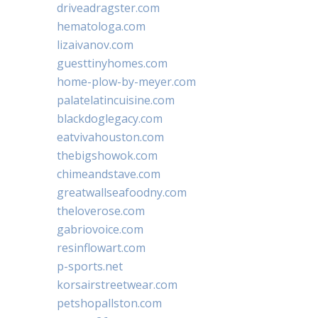
driveadragster.com
hematologa.com
lizaivanov.com
guesttinyhomes.com
home-plow-by-meyer.com
palatelatincuisine.com
blackdoglegacy.com
eatvivahouston.com
thebigshowok.com
chimeandstave.com
greatwallseafoodny.com
theloverose.com
gabriovoice.com
resinflowart.com
p-sports.net
korsairstreetwear.com
petshopallston.com