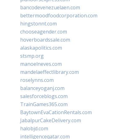
bancodevenezuelaen.com
bettermoodfoodcorporation.com
hingstonnt.com
chooseagender.com
hoverboardssale.com
alaskapolitics.com
stsmp.org
manoelneves.com
mandelaeffectlibrary.com
roselynns.com
balanceyoganj.com
salesforceblogs.com
TrainGames365.com
BaytownEvaCationRentals.com
JabalpurCakeDelivery.com
halobjd.com
intelligenceqatar.com