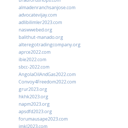
bradfordshops.com
almadenranchsanjose.com
advocatevijay.com
adlibilimler2023.com
naswwebed.org
balithut-manado.org
alteregotradingcompany.org
aprce2022.com
ibie2022.com
sbcc-2022.com
AngolaOilAndGas2022.com
Convoy4Freedom2022.com
grur2023.org
hkhk2023.org
napm2023.org
apsdfd2023.org
forumausape2023.com
imkl2023.com