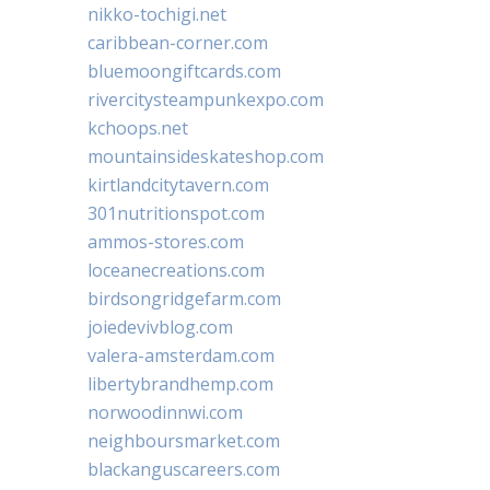
nikko-tochigi.net
caribbean-corner.com
bluemoongiftcards.com
rivercitysteampunkexpo.com
kchoops.net
mountainsideskateshop.com
kirtlandcitytavern.com
301nutritionspot.com
ammos-stores.com
loceanecreations.com
birdsongridgefarm.com
joiedevivblog.com
valera-amsterdam.com
libertybrandhemp.com
norwoodinnwi.com
neighboursmarket.com
blackanguscareers.com