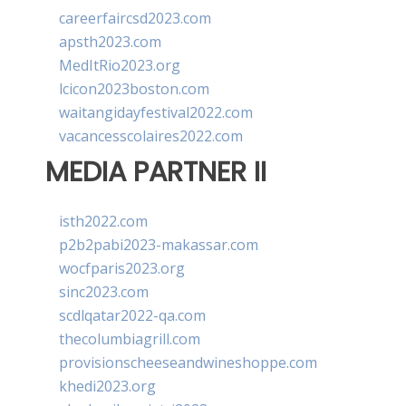
careerfaircsd2023.com
apsth2023.com
MedItRio2023.org
lcicon2023boston.com
waitangidayfestival2022.com
vacancesscolaires2022.com
MEDIA PARTNER II
isth2022.com
p2b2pabi2023-makassar.com
wocfparis2023.org
sinc2023.com
scdlqatar2022-qa.com
thecolumbiagrill.com
provisionscheeseandwineshoppe.com
khedi2023.org