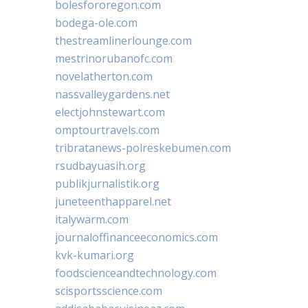
bolesfororegon.com
bodega-ole.com
thestreamlinerlounge.com
mestrinorubanofc.com
novelatherton.com
nassvalleygardens.net
electjohnstewart.com
omptourtravels.com
tribratanews-polreskebumen.com
rsudbayuasih.org
publikjurnalistik.org
juneteenthapparel.net
italywarm.com
journaloffinanceeconomics.com
kvk-kumari.org
foodscienceandtechnology.com
scisportsscience.com