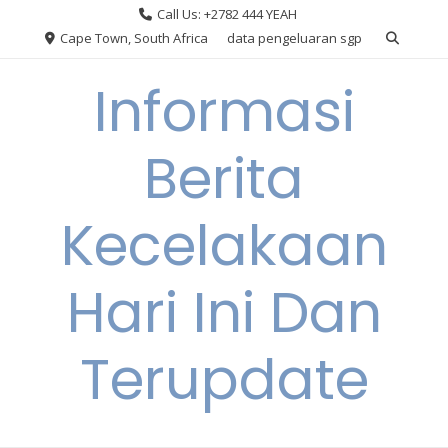
Skip
Call Us: +2782 444 YEAH
to
Cape Town, South Africa
data pengeluaran sgp
content
Informasi
Berita
Kecelakaan
Hari Ini Dan
Terupdate