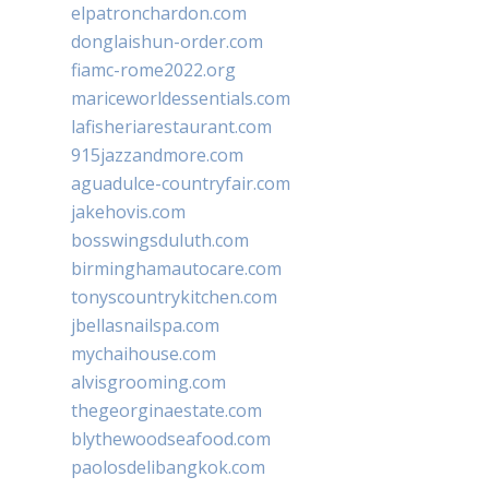
elpatronchardon.com
donglaishun-order.com
fiamc-rome2022.org
mariceworldessentials.com
lafisheriarestaurant.com
915jazzandmore.com
aguadulce-countryfair.com
jakehovis.com
bosswingsduluth.com
birminghamautocare.com
tonyscountrykitchen.com
jbellasnailspa.com
mychaihouse.com
alvisgrooming.com
thegeorginaestate.com
blythewoodseafood.com
paolosdelibangkok.com