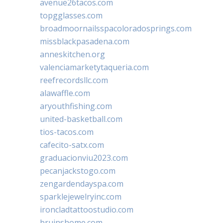
avenue26tacos.com
topgglasses.com
broadmoornailsspacoloradosprings.com
missblackpasadena.com
anneskitchen.org
valenciamarketytaqueria.com
reefrecordsllc.com
alawaffle.com
aryouthfishing.com
united-basketball.com
tios-tacos.com
cafecito-satx.com
graduacionviu2023.com
pecanjackstogo.com
zengardendayspa.com
sparklejewelryinc.com
ironcladtattoostudio.com
bruinshome.com