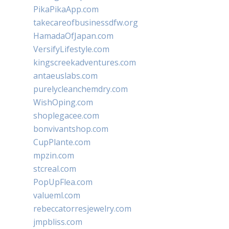
PikaPikaApp.com
takecareofbusinessdfw.org
HamadaOfJapan.com
VersifyLifestyle.com
kingscreekadventures.com
antaeuslabs.com
purelycleanchemdry.com
WishOping.com
shoplegacee.com
bonvivantshop.com
CupPlante.com
mpzin.com
stcreal.com
PopUpFlea.com
valueml.com
rebeccatorresjewelry.com
jmpbliss.com