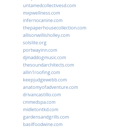
untamedcollectivesd.com
mxpwellness.com
infernocanine.com
thepaperhousecollection.com
allisonwillisholley.com
solslite.org
portwayinn.com
djmaddogmusic.com
thesoundarchitects.com
allin1roofing.com
keepjudgewebb.com
anatomyofadventure.com
drivancastillo.com
cmmedspa.com
midletontkd.com
gardensandgrills.com
basilfoodwine.com