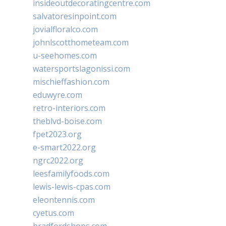
insideoutdecoratingcentre.com
salvatoresinpoint.com
jovialfloralco.com
johnlscotthometeam.com
u-seehomes.com
watersportslagonissi.com
mischieffashion.com
eduwyre.com
retro-interiors.com
theblvd-boise.com
fpet2023.org
e-smart2022.org
ngrc2022.org
leesfamilyfoods.com
lewis-lewis-cpas.com
eleontennis.com
cyetus.com