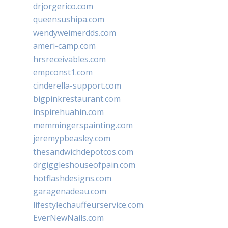
drjorgerico.com
queensushipa.com
wendyweimerdds.com
ameri-camp.com
hrsreceivables.com
empconst1.com
cinderella-support.com
bigpinkrestaurant.com
inspirehuahin.com
memmingerspainting.com
jeremypbeasley.com
thesandwichdepotcos.com
drgiggleshouseofpain.com
hotflashdesigns.com
garagenadeau.com
lifestylechauffeurservice.com
EverNewNails.com