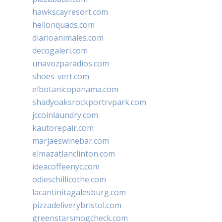
hawkscayresort.com
hellonquads.com
diarioanimales.com
decogaleri.com
unavozparadios.com
shoes-vert.com
elbotanicopanama.com
shadyoaksrockportrvpark.com
jccoinlaundry.com
kautorepair.com
marjaeswinebar.com
elmazatlanclinton.com
ideacoffeenyc.com
odieschillicothe.com
lacantinitagalesburg.com
pizzadeliverybristol.com
greenstarsmogcheck.com