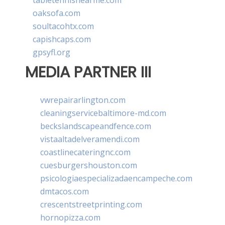
tabletennisnearme.com
oaksofa.com
soultacohtx.com
capishcaps.com
gpsyfl.org
MEDIA PARTNER III
vwrepairarlington.com
cleaningservicebaltimore-md.com
beckslandscapeandfence.com
vistaaltadelveramendi.com
coastlinecateringnc.com
cuesburgershouston.com
psicologiaespecializadaencampeche.com
dmtacos.com
crescentstreetprinting.com
hornopizza.com