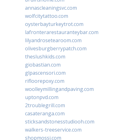
annascleaningsvc.com
wolfcitytattoo.com
oysterbayturkeytrot.com
lafronterarestauranteybar.com
lilyandrosetearoom.com
olivesburgberrypatch.com
theslushkids.com
giobastian.com
glpascensori.com
rifloorepoxy.com
woolleymillingandpaving.com
uptonpvd.com
2troublegrill.com
casateranga.com
sticksandstonesstudiooh.com
walkers-treeservice.com
shopmossi.com