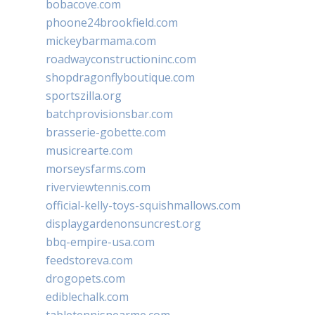
bobacove.com
phoone24brookfield.com
mickeybarmama.com
roadwayconstructioninc.com
shopdragonflyboutique.com
sportszilla.org
batchprovisionsbar.com
brasserie-gobette.com
musicrearte.com
morseysfarms.com
riverviewtennis.com
official-kelly-toys-squishmallows.com
displaygardenonsuncrest.org
bbq-empire-usa.com
feedstoreva.com
drogopets.com
ediblechalk.com