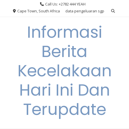
Skip
Call Us: +2782 444 YEAH
to
Cape Town, South Africa
data pengeluaran sgp
content
Informasi
Berita
Kecelakaan
Hari Ini Dan
Terupdate