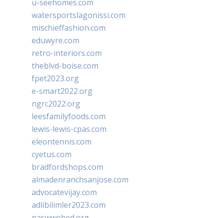
u-seehomes.com
watersportslagonissi.com
mischieffashion.com
eduwyre.com
retro-interiors.com
theblvd-boise.com
fpet2023.org
e-smart2022.org
ngrc2022.org
leesfamilyfoods.com
lewis-lewis-cpas.com
eleontennis.com
cyetus.com
bradfordshops.com
almadenranchsanjose.com
advocatevijay.com
adlibilimler2023.com
naswwebed.org