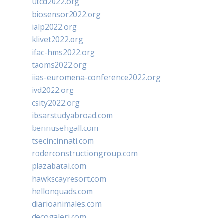
utcd2022.org
biosensor2022.org
ialp2022.org
klivet2022.org
ifac-hms2022.org
taoms2022.org
iias-euromena-conference2022.org
ivd2022.org
csity2022.org
ibsarstudyabroad.com
bennusehgall.com
tsecincinnati.com
roderconstructiongroup.com
plazabatai.com
hawkscayresort.com
hellonquads.com
diarioanimales.com
decogaleri.com