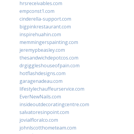
hrsreceivables.com
empconst1.com
cinderella-support.com
bigpinkrestaurant.com
inspirehuahin.com
memmingerspainting.com
jeremypbeasley.com
thesandwichdepotcos.com
drgiggleshouseofpain.com
hotflashdesigns.com
garagenadeau.com
lifestylechauffeurservice.com
EverNewNails.com
insideoutdecoratingcentre.com
salvatoresinpoint.com
jovialfloralco.com
johnlscotthometeam.com