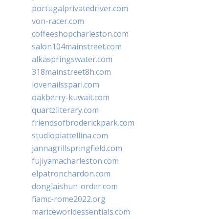
portugalprivatedriver.com
von-racer.com
coffeeshopcharleston.com
salon104mainstreet.com
alkaspringswater.com
318mainstreet8h.com
lovenailsspari.com
oakberry-kuwait.com
quartzliterary.com
friendsofbroderickpark.com
studiopiattellina.com
jannagrillspringfield.com
fujiyamacharleston.com
elpatronchardon.com
donglaishun-order.com
fiamc-rome2022.org
mariceworldessentials.com