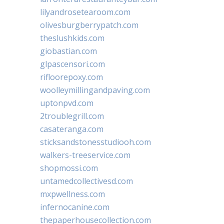
lilyandrosetearoom.com
olivesburgberrypatch.com
theslushkids.com
giobastian.com
glpascensori.com
rifloorepoxy.com
woolleymillingandpaving.com
uptonpvd.com
2troublegrill.com
casateranga.com
sticksandstonesstudiooh.com
walkers-treeservice.com
shopmossi.com
untamedcollectivesd.com
mxpwellness.com
infernocanine.com
thepaperhousecollection.com