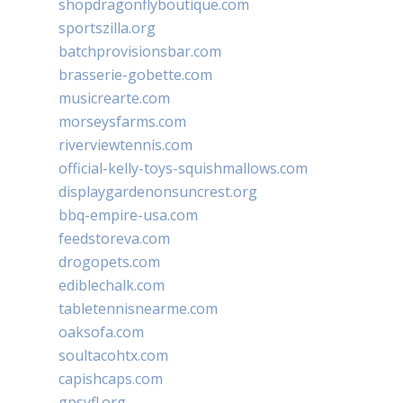
shopdragonflyboutique.com
sportszilla.org
batchprovisionsbar.com
brasserie-gobette.com
musicrearte.com
morseysfarms.com
riverviewtennis.com
official-kelly-toys-squishmallows.com
displaygardenonsuncrest.org
bbq-empire-usa.com
feedstoreva.com
drogopets.com
ediblechalk.com
tabletennisnearme.com
oaksofa.com
soultacohtx.com
capishcaps.com
gpsyfl.org