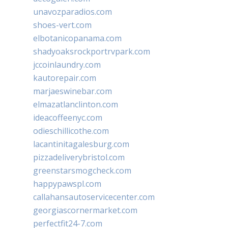
unavozparadios.com
shoes-vert.com
elbotanicopanama.com
shadyoaksrockportrvpark.com
jccoinlaundry.com
kautorepair.com
marjaeswinebar.com
elmazatlanclinton.com
ideacoffeenyc.com
odieschillicothe.com
lacantinitagalesburg.com
pizzadeliverybristol.com
greenstarsmogcheck.com
happypawspl.com
callahansautoservicecenter.com
georgiascornermarket.com
perfectfit24-7.com