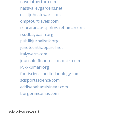
novelatherton.com
nassvalleygardens.net
electjohnstewart.com
omptourtravels.com
tribratanews-polreskebumen.com
rsudbayuasih.org
publikjurnalistik.org
juneteenthapparel.net
italywarm.com
journaloffinanceeconomics.com
kvk-kumari.org
foodscienceandtechnology.com
scisportsscience.com
addisababacuisineaz.com
burgerimcamas.com
Link Alternatif