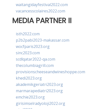
waitangidayfestival2022.com
vacancesscolaires2022.com
MEDIA PARTNER II
isth2022.com
p2b2pabi2023-makassar.com
wocfparis2023.org
sinc2023.com
scdlqatar2022-qa.com
thecolumbiagrill.com
provisionscheeseandwineshoppe.com
khedi2023.org
akademikgeriatri2023.org
marmarapediatri2023.org
emchie2023.org
girisimselradyoloji2022.org