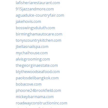
lafisheriarestaurant.com
915jazzandmore.com
aguadulce-countryfair.com
jakehovis.com
bosswingsduluth.com
birminghamautocare.com
tonyscountrykitchen.com
jbellasnailspa.com
mychaihouse.com
alvisgrooming.com
thegeorginaestate.com
blythewoodseafood.com
paolosdelibangkok.com
bobacove.com
phoone24brookfield.com
mickeybarmama.com
roadwayconstructioninc.com