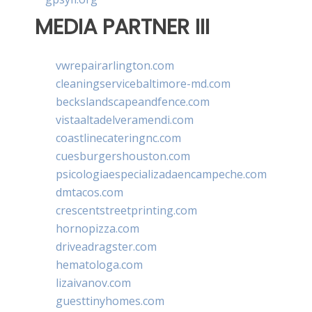
MEDIA PARTNER III
vwrepairarlington.com
cleaningservicebaltimore-md.com
beckslandscapeandfence.com
vistaaltadelveramendi.com
coastlinecateringnc.com
cuesburgershouston.com
psicologiaespecializadaencampeche.com
dmtacos.com
crescentstreetprinting.com
hornopizza.com
driveadragster.com
hematologa.com
lizaivanov.com
guesttinyhomes.com