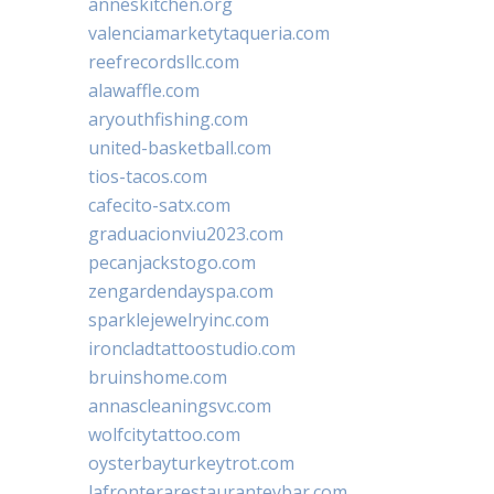
anneskitchen.org
valenciamarketytaqueria.com
reefrecordsllc.com
alawaffle.com
aryouthfishing.com
united-basketball.com
tios-tacos.com
cafecito-satx.com
graduacionviu2023.com
pecanjackstogo.com
zengardendayspa.com
sparklejewelryinc.com
ironcladtattoostudio.com
bruinshome.com
annascleaningsvc.com
wolfcitytattoo.com
oysterbayturkeytrot.com
lafronterarestauranteybar.com