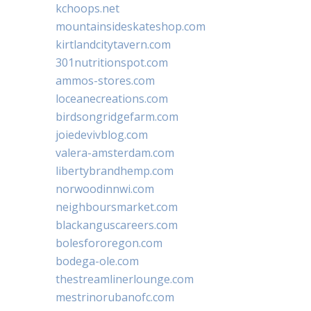
kchoops.net
mountainsideskateshop.com
kirtlandcitytavern.com
301nutritionspot.com
ammos-stores.com
loceanecreations.com
birdsongridgefarm.com
joiedevivblog.com
valera-amsterdam.com
libertybrandhemp.com
norwoodinnwi.com
neighboursmarket.com
blackanguscareers.com
bolesfororegon.com
bodega-ole.com
thestreamlinerlounge.com
mestrinorubanofc.com