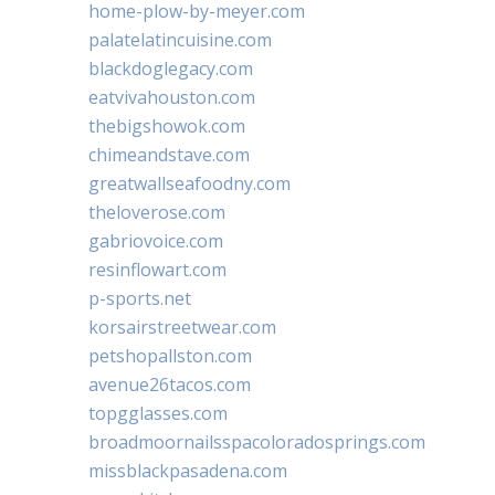
home-plow-by-meyer.com
palatelatincuisine.com
blackdoglegacy.com
eatvivahouston.com
thebigshowok.com
chimeandstave.com
greatwallseafoodny.com
theloverose.com
gabriovoice.com
resinflowart.com
p-sports.net
korsairstreetwear.com
petshopallston.com
avenue26tacos.com
topgglasses.com
broadmoornailsspacoloradosprings.com
missblackpasadena.com