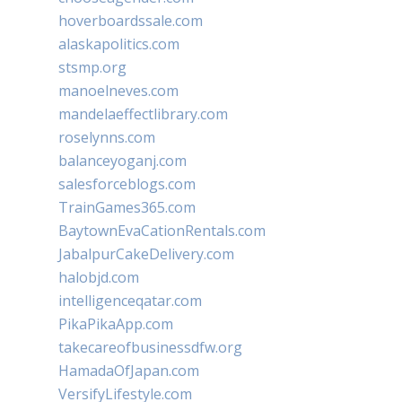
hoverboardssale.com
alaskapolitics.com
stsmp.org
manoelneves.com
mandelaeffectlibrary.com
roselynns.com
balanceyoganj.com
salesforceblogs.com
TrainGames365.com
BaytownEvaCationRentals.com
JabalpurCakeDelivery.com
halobjd.com
intelligenceqatar.com
PikaPikaApp.com
takecareofbusinessdfw.org
HamadaOfJapan.com
VersifyLifestyle.com