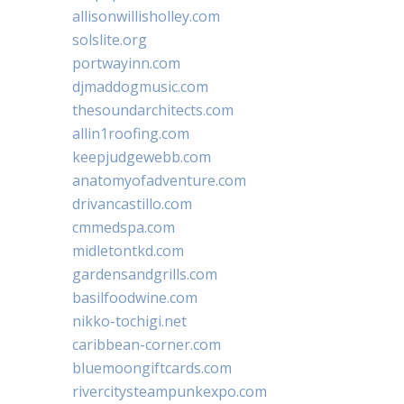
allisonwillisholley.com
solslite.org
portwayinn.com
djmaddogmusic.com
thesoundarchitects.com
allin1roofing.com
keepjudgewebb.com
anatomyofadventure.com
drivancastillo.com
cmmedspa.com
midletontkd.com
gardensandgrills.com
basilfoodwine.com
nikko-tochigi.net
caribbean-corner.com
bluemoongiftcards.com
rivercitysteampunkexpo.com