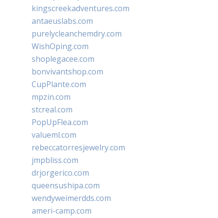
kingscreekadventures.com
antaeuslabs.com
purelycleanchemdry.com
WishOping.com
shoplegacee.com
bonvivantshop.com
CupPlante.com
mpzin.com
stcreal.com
PopUpFlea.com
valueml.com
rebeccatorresjewelry.com
jmpbliss.com
drjorgerico.com
queensushipa.com
wendyweimerdds.com
ameri-camp.com