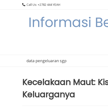
Skip
Call Us: +2782 444 YEAH
to
content
Informasi B
data pengeluaran sgp
Kecelakaan Maut: Ki
Keluarganya