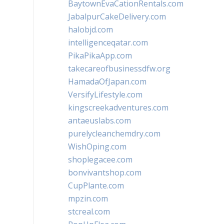
BaytownEvaCationRentals.com
JabalpurCakeDelivery.com
halobjd.com
intelligenceqatar.com
PikaPikaApp.com
takecareofbusinessdfw.org
HamadaOfJapan.com
VersifyLifestyle.com
kingscreekadventures.com
antaeuslabs.com
purelycleanchemdry.com
WishOping.com
shoplegacee.com
bonvivantshop.com
CupPlante.com
mpzin.com
stcreal.com