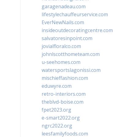
garagenadeau.com
lifestylechauffeurservice.com
EverNewNails.com
insideoutdecoratingcentre.com
salvatoresinpoint.com
jovialfloralco.com
johnlscotthometeam.com
u-seehomes.com
watersportslagonissi.com
mischieffashion.com
eduwyre.com
retro-interiors.com
theblvd-boise.com
fpet2023.org
e-smart2022.org
ngrc2022.org
leesfamilyfoods.com