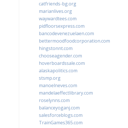
catfriends-bg.org
marianlives.org
waywardtees.com
pidfloorsexpress.com
bancodevenezuelaen.com
bettermoodfoodcorporation.com
hingstonnt.com
chooseagender.com
hoverboardssale.com
alaskapolitics.com
stsmp.org
manoelneves.com
mandelaeffectlibrary.com
roselynns.com
balanceyoganj.com
salesforceblogs.com
TrainGames365.com