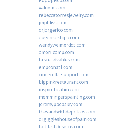
PopUpFlea.com
valueml.com
rebeccatorresjewelry.com
jmpbliss.com
drjorgerico.com
queensushipa.com
wendyweimerdds.com
ameri-camp.com
hrsreceivables.com
empconst1.com
cinderella-support.com
bigpinkrestaurant.com
inspirehuahin.com
memmingerspainting.com
jeremypbeasley.com
thesandwichdepotcos.com
drgiggleshouseofpain.com
hotflashdesigns.com