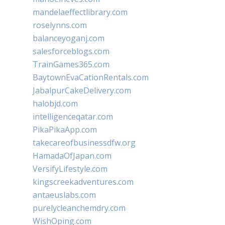
mandelaeffectlibrary.com
roselynns.com
balanceyoganj.com
salesforceblogs.com
TrainGames365.com
BaytownEvaCationRentals.com
JabalpurCakeDelivery.com
halobjd.com
intelligenceqatar.com
PikaPikaApp.com
takecareofbusinessdfw.org
HamadaOfJapan.com
VersifyLifestyle.com
kingscreekadventures.com
antaeuslabs.com
purelycleanchemdry.com
WishOping.com