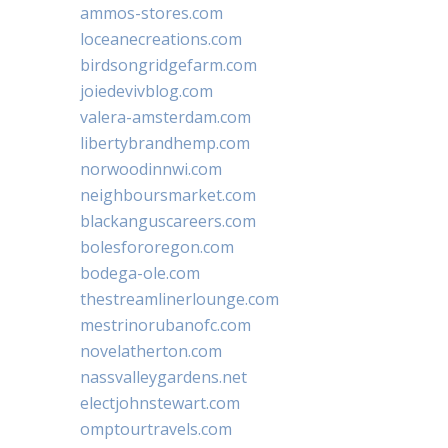
ammos-stores.com
loceanecreations.com
birdsongridgefarm.com
joiedevivblog.com
valera-amsterdam.com
libertybrandhemp.com
norwoodinnwi.com
neighboursmarket.com
blackanguscareers.com
bolesfororegon.com
bodega-ole.com
thestreamlinerlounge.com
mestrinorubanofc.com
novelatherton.com
nassvalleygardens.net
electjohnstewart.com
omptourtravels.com