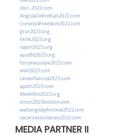
ibie2022.com
sbcc-2022.com
AngolaOilAndGas2022.com
Convoy4Freedom2022.com
grur2023.org
hkhk2023.org
napm2023.org
apsdfd2023.org
forumausape2023.com
imkl2023.com
careerfaircsd2023.com
apsth2023.com
MedItRio2023.org
lcicon2023boston.com
waitangidayfestival2022.com
vacancesscolaires2022.com
MEDIA PARTNER II