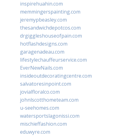
inspirehuahin.com
memmingerspainting.com
jeremypbeasley.com
thesandwichdepotcos.com
drgiggleshouseofpain.com
hotflashdesigns.com
garagenadeau.com
lifestylechauffeurservice.com
EverNewNails.com
insideoutdecoratingcentre.com
salvatoresinpoint.com
jovialfloralco.com
johnlscotthometeam.com
u-seehomes.com
watersportslagonissi.com
mischieffashion.com
eduwyre.com