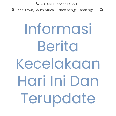
Skip
Call Us: +2782 444 YEAH
to
Cape Town, South Africa
data pengeluaran sgp
content
Informasi
Berita
Kecelakaan
Hari Ini Dan
Terupdate