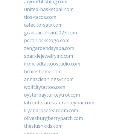
aryouthfishing.com
united-basketball.com
tios-tacos.com
cafecito-satx.com
graduacionviu2023.com
pecanjackstogo.com
zengardendayspa.com
sparklejewelryinc.com
ironcladtattoostudio.com
bruinshome.com
annascleaningsvc.com
wolfcitytattoo.com
oysterbayturkeytrot.com
lafronterarestauranteybar.com
lilyandrosetearoom.com
olivesburgberrypatch.com
theslushkids.com
giobastian.com