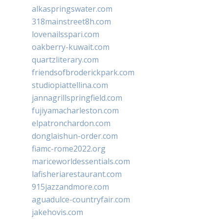
alkaspringswater.com
318mainstreet8h.com
lovenailsspari.com
oakberry-kuwait.com
quartzliterary.com
friendsofbroderickpark.com
studiopiattellina.com
jannagrillspringfield.com
fujiyamacharleston.com
elpatronchardon.com
donglaishun-order.com
fiamc-rome2022.org
mariceworldessentials.com
lafisheriarestaurant.com
915jazzandmore.com
aguadulce-countryfair.com
jakehovis.com