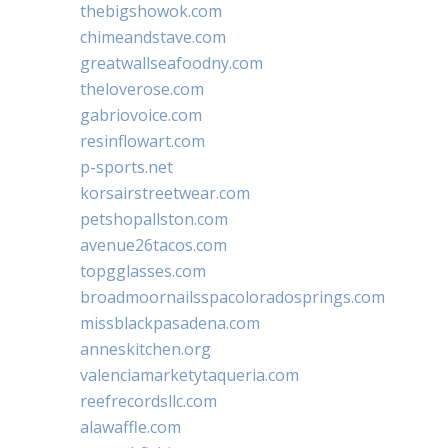
thebigshowok.com
chimeandstave.com
greatwallseafoodny.com
theloverose.com
gabriovoice.com
resinflowart.com
p-sports.net
korsairstreetwear.com
petshopallston.com
avenue26tacos.com
topgglasses.com
broadmoornailsspacoloradosprings.com
missblackpasadena.com
anneskitchen.org
valenciamarketytaqueria.com
reefrecordsllc.com
alawaffle.com