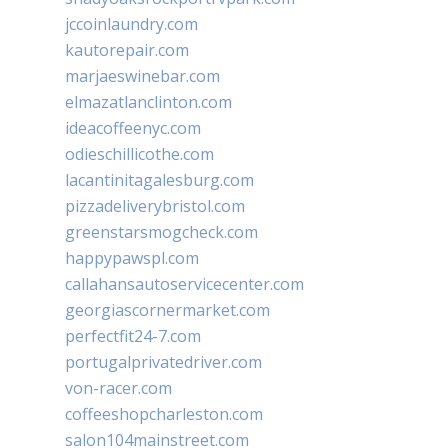
jccoinlaundry.com
kautorepair.com
marjaeswinebar.com
elmazatlanclinton.com
ideacoffeenyc.com
odieschillicothe.com
lacantinitagalesburg.com
pizzadeliverybristol.com
greenstarsmogcheck.com
happypawspl.com
callahansautoservicecenter.com
georgiascornermarket.com
perfectfit24-7.com
portugalprivatedriver.com
von-racer.com
coffeeshopcharleston.com
salon104mainstreet.com