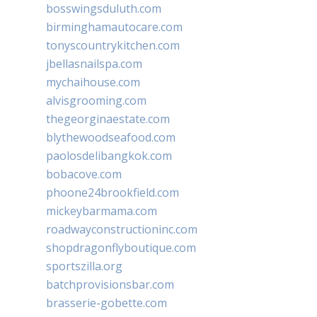
bosswingsduluth.com
birminghamautocare.com
tonyscountrykitchen.com
jbellasnailspa.com
mychaihouse.com
alvisgrooming.com
thegeorginaestate.com
blythewoodseafood.com
paolosdelibangkok.com
bobacove.com
phoone24brookfield.com
mickeybarmama.com
roadwayconstructioninc.com
shopdragonflyboutique.com
sportszilla.org
batchprovisionsbar.com
brasserie-gobette.com