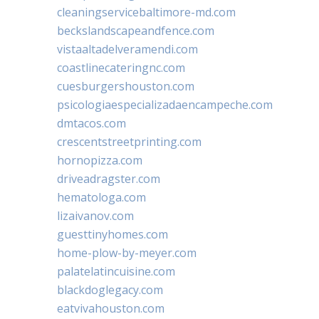
cleaningservicebaltimore-md.com
beckslandscapeandfence.com
vistaaltadelveramendi.com
coastlinecateringnc.com
cuesburgershouston.com
psicologiaespecializadaencampeche.com
dmtacos.com
crescentstreetprinting.com
hornopizza.com
driveadragster.com
hematologa.com
lizaivanov.com
guesttinyhomes.com
home-plow-by-meyer.com
palatelatincuisine.com
blackdoglegacy.com
eatvivahouston.com