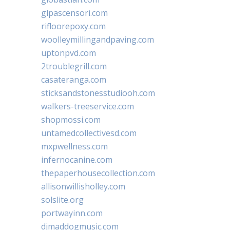
glpascensori.com
rifloorepoxy.com
woolleymillingandpaving.com
uptonpvd.com
2troublegrill.com
casateranga.com
sticksandstonesstudiooh.com
walkers-treeservice.com
shopmossi.com
untamedcollectivesd.com
mxpwellness.com
infernocanine.com
thepaperhousecollection.com
allisonwillisholley.com
solslite.org
portwayinn.com
djmaddogmusic.com