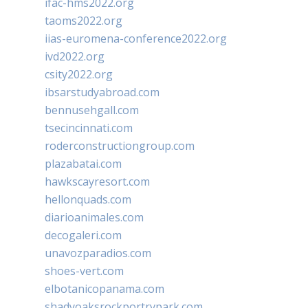
ifac-hms2022.org
taoms2022.org
iias-euromena-conference2022.org
ivd2022.org
csity2022.org
ibsarstudyabroad.com
bennusehgall.com
tsecincinnati.com
roderconstructiongroup.com
plazabatai.com
hawkscayresort.com
hellonquads.com
diarioanimales.com
decogaleri.com
unavozparadios.com
shoes-vert.com
elbotanicopanama.com
shadyoaksrockportrvpark.com