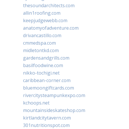
thesoundarchitects.com
allin1roofing.com
keepjudgewebb.com
anatomyofadventure.com
drivancastillo.com
cmmedspa.com
midletontkd.com
gardensandgrills.com
basilfoodwine.com
nikko-tochigi.net
caribbean-corner.com
bluemoongiftcards.com
rivercitysteampunkexpo.com
kchoops.net
mountainsideskateshop.com
kirtlandcitytavern.com
301nutritionspot.com