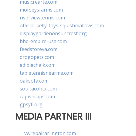
musicrearte.com
morseysfarms.com
riverviewtennis.com
official-kelly-toys-squishmallows.com
displaygardenonsuncrest.org
bbq-empire-usa.com
feedstoreva.com
drogopets.com
ediblechalk.com
tabletennisnearme.com
oaksofa.com
soultacohtx.com
capishcaps.com
gpsyfl.org
MEDIA PARTNER III
vwrepairarlington.com