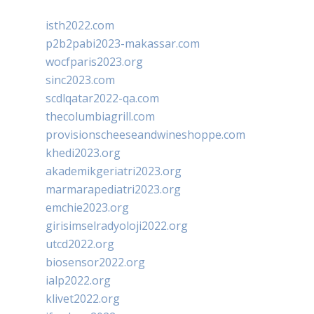
isth2022.com
p2b2pabi2023-makassar.com
wocfparis2023.org
sinc2023.com
scdlqatar2022-qa.com
thecolumbiagrill.com
provisionscheeseandwineshoppe.com
khedi2023.org
akademikgeriatri2023.org
marmarapediatri2023.org
emchie2023.org
girisimselradyoloji2022.org
utcd2022.org
biosensor2022.org
ialp2022.org
klivet2022.org