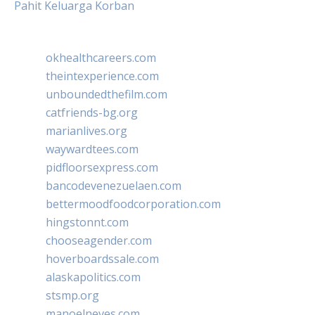
Pahit Keluarga Korban
okhealthcareers.com
theintexperience.com
unboundedthefilm.com
catfriends-bg.org
marianlives.org
waywardtees.com
pidfloorsexpress.com
bancodevenezuelaen.com
bettermoodfoodcorporation.com
hingstonnt.com
chooseagender.com
hoverboardssale.com
alaskapolitics.com
stsmp.org
manoelneves.com