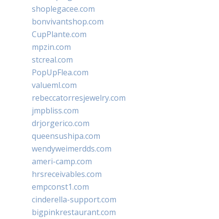
shoplegacee.com
bonvivantshop.com
CupPlante.com
mpzin.com
stcreal.com
PopUpFlea.com
valueml.com
rebeccatorresjewelry.com
jmpbliss.com
drjorgerico.com
queensushipa.com
wendyweimerdds.com
ameri-camp.com
hrsreceivables.com
empconst1.com
cinderella-support.com
bigpinkrestaurant.com