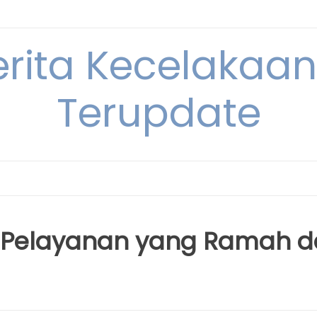
erita Kecelakaan 
Terupdate
t: Pelayanan yang Ramah 