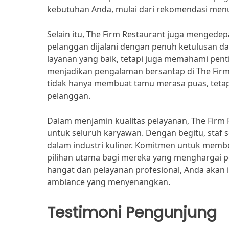
kebutuhan Anda, mulai dari rekomendasi menu 
Selain itu, The Firm Restaurant juga mengedep
pelanggan dijalani dengan penuh ketulusan da
layanan yang baik, tetapi juga memahami pen
menjadikan pengalaman bersantap di The Firm 
tidak hanya membuat tamu merasa puas, tetapi
pelanggan.
Dalam menjamin kualitas pelayanan, The Firm 
untuk seluruh karyawan. Dengan begitu, staf 
dalam industri kuliner. Komitmen untuk membe
pilihan utama bagi mereka yang menghargai 
hangat dan pelayanan profesional, Anda akan 
ambiance yang menyenangkan.
Testimoni Pengunjung