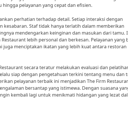
hingga pelayanan yang cepat dan efisien.
ankan perhatian terhadap detail. Setiap interaksi dengan
n kesabaran. Staf tidak hanya terlatih dalam memberikan
tingnya mendengarkan keinginan dan masukan dari tamu. I
Restaurant lebih personal dan berkesan. Pelayanan yang 
 juga menciptakan ikatan yang lebih kuat antara restoran
Restaurant secara teratur melakukan evaluasi dan pelatiha
selalu siap dengan pengetahuan terkini tentang menu dan 
rikan pelayanan terbaik ini menjadikan The Firm Restaura
pengalaman bersantap yang istimewa. Dengan suasana yan
ingin kembali lagi untuk menikmati hidangan yang lezat da