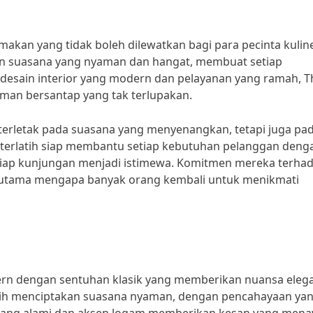
makan yang tidak boleh dilewatkan bagi para pecinta kuline
kan suasana yang nyaman dan hangat, membuat setiap
desain interior yang modern dan pelayanan yang ramah, T
man bersantap yang tak terlupakan.
 terletak pada suasana yang menyenangkan, tetapi juga pa
ng terlatih siap membantu setiap kebutuhan pelanggan deng
iap kunjungan menjadi istimewa. Komitmen mereka terha
n utama mengapa banyak orang kembali untuk menikmati
rn dengan sentuhan klasik yang memberikan nuansa eleg
pilih menciptakan suasana nyaman, dengan pencahayaan ya