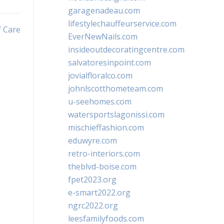
garagenadeau.com
lifestylechauffeurservice.com
f Care
EverNewNails.com
insideoutdecoratingcentre.com
salvatoresinpoint.com
jovialfloralco.com
johnlscotthometeam.com
u-seehomes.com
watersportslagonissi.com
mischieffashion.com
eduwyre.com
retro-interiors.com
theblvd-boise.com
fpet2023.org
e-smart2022.org
ngrc2022.org
leesfamilyfoods.com