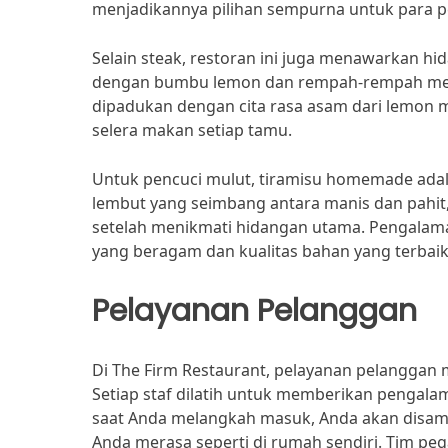
menjadikannya pilihan sempurna untuk para p
Selain steak, restoran ini juga menawarkan 
dengan bumbu lemon dan rempah-rempah menja
dipadukan dengan cita rasa asam dari lemo
selera makan setiap tamu.
Untuk pencuci mulut, tiramisu homemade adala
lembut yang seimbang antara manis dan pahit,
setelah menikmati hidangan utama. Pengalaman
yang beragam dan kualitas bahan yang terbaik
Pelayanan Pelanggan
Di The Firm Restaurant, pelayanan pelanggan m
Setiap staf dilatih untuk memberikan pengal
saat Anda melangkah masuk, Anda akan disa
Anda merasa seperti di rumah sendiri. Tim p