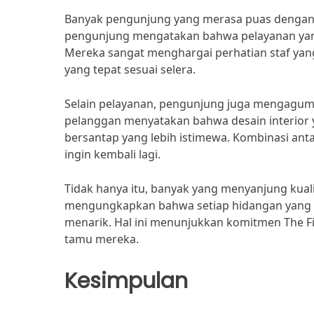
Banyak pengunjung yang merasa puas dengan 
pengunjung mengatakan bahwa pelayanan ya
Mereka sangat menghargai perhatian staf ya
yang tepat sesuai selera.
Selain pelayanan, pengunjung juga mengagumi
pelanggan menyatakan bahwa desain interio
bersantap yang lebih istimewa. Kombinasi an
ingin kembali lagi.
Tidak hanya itu, banyak yang menyanjung kua
mengungkapkan bahwa setiap hidangan yang mer
menarik. Hal ini menunjukkan komitmen The F
tamu mereka.
Kesimpulan