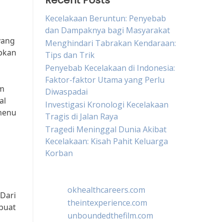
Recent Posts
Kecelakaan Beruntun: Penyebab
dan Dampaknya bagi Masyarakat
yang
Menghindari Tabrakan Kendaraan:
pkan
Tips dan Trik
Penyebab Kecelakaan di Indonesia:
Faktor-faktor Utama yang Perlu
im
Diwaspadai
al
Investigasi Kronologi Kecelakaan
 menu
Tragis di Jalan Raya
Tragedi Meninggal Dunia Akibat
Kecelakaan: Kisah Pahit Keluarga
Korban
okhealthcareers.com
Dari
theintexperience.com
buat
unboundedthefilm.com