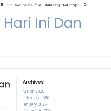
Cape Town, South Africa
data pengeluaran sgp
Hari Ini Dan
dan
Archives
March 2026
February 2026
January 2026
December 2025