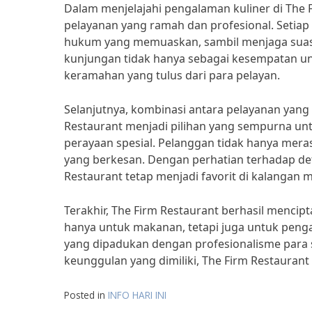
Dalam menjelajahi pengalaman kuliner di The 
pelayanan yang ramah dan profesional. Setiap
hukum yang memuaskan, sambil menjaga suasan
kunjungan tidak hanya sebagai kesempatan un
keramahan yang tulus dari para pelayan.
Selanjutnya, kombinasi antara pelayanan yan
Restaurant menjadi pilihan yang sempurna un
perayaan spesial. Pelanggan tidak hanya mer
yang berkesan. Dengan perhatian terhadap det
Restaurant tetap menjadi favorit di kalangan 
Terakhir, The Firm Restaurant berhasil menci
hanya untuk makanan, tetapi juga untuk pen
yang dipadukan dengan profesionalisme para st
keunggulan yang dimiliki, The Firm Restaurant
Posted in
INFO HARI INI