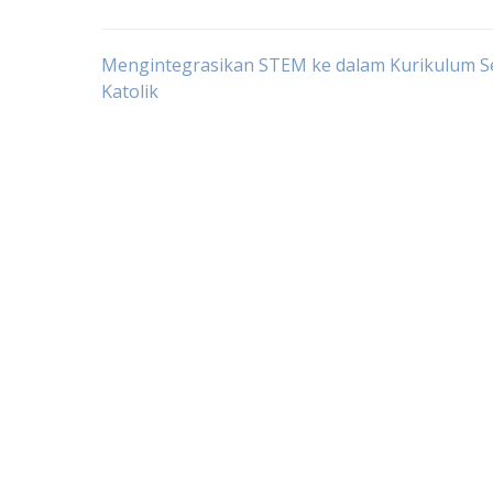
Post
Mengintegrasikan STEM ke dalam Kurikulum S
Katolik
navigation