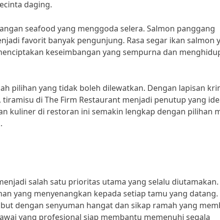
ecinta daging.
hidangan seafood yang menggoda selera. Salmon panggang
di favorit banyak pengunjung. Rasa segar ikan salmon 
n menciptakan keseimbangan yang sempurna dan menghidu
h pilihan yang tidak boleh dilewatkan. Dengan lapisan kr
 tiramisu di The Firm Restaurant menjadi penutup yang ide
 kuliner di restoran ini semakin lengkap dengan pilihan
.
enjadi salah satu prioritas utama yang selalu diutamakan.
aman yang menyenangkan kepada setiap tamu yang datang. 
mbut dengan senyuman hangat dan sikap ramah yang mem
egawai yang profesional siap membantu memenuhi segala