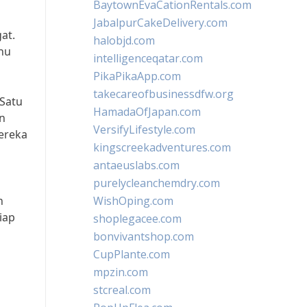
BaytownEvaCationRentals.com
JabalpurCakeDelivery.com
at.
halobjd.com
nu
intelligenceqatar.com
PikaPikaApp.com
takecareofbusinessdfw.org
 Satu
HamadaOfJapan.com
n
VersifyLifestyle.com
ereka
kingscreekadventures.com
antaeuslabs.com
purelycleanchemdry.com
n
WishOping.com
iap
shoplegacee.com
bonvivantshop.com
CupPlante.com
mpzin.com
stcreal.com