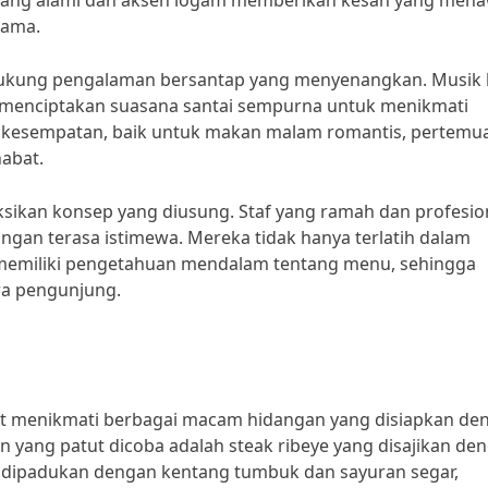
ang alami dan aksen logam memberikan kesan yang mena
lama.
dukung pengalaman bersantap yang menyenangkan. Musik l
 menciptakan suasana santai sempurna untuk menikmati
i kesempatan, baik untuk makan malam romantis, pertemu
habat.
ksikan konsep yang diusung. Staf yang ramah dan profesio
ngan terasa istimewa. Mereka tidak hanya terlatih dalam
a memiliki pengetahuan mendalam tentang menu, sehingga
a pengunjung.
at menikmati berbagai macam hidangan yang disiapkan de
n yang patut dicoba adalah steak ribeye yang disajikan de
y, dipadukan dengan kentang tumbuk dan sayuran segar,