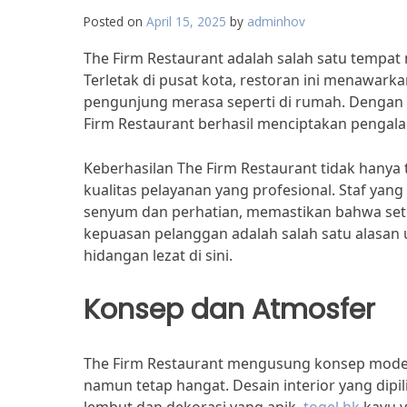
Posted on
April 15, 2025
by
adminhov
The Firm Restaurant adalah salah satu tempat 
Terletak di pusat kota, restoran ini menawar
pengunjung merasa seperti di rumah. Dengan 
Firm Restaurant berhasil menciptakan pengala
Keberhasilan The Firm Restaurant tidak hanya
kualitas pelayanan yang profesional. Staf ya
senyum dan perhatian, memastikan bahwa set
kepuasan pelanggan adalah salah satu alasa
hidangan lezat di sini.
Konsep dan Atmosfer
The Firm Restaurant mengusung konsep mode
namun tetap hangat. Desain interior yang di