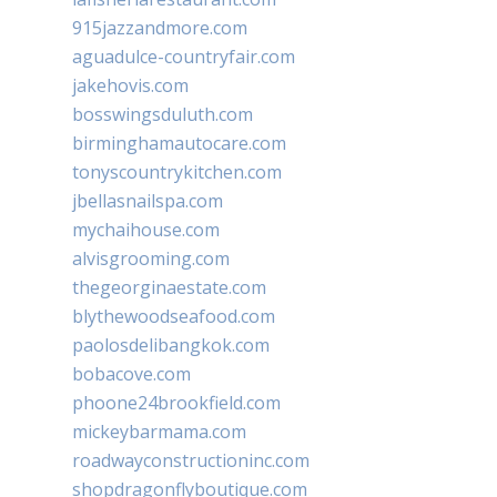
915jazzandmore.com
aguadulce-countryfair.com
jakehovis.com
bosswingsduluth.com
birminghamautocare.com
tonyscountrykitchen.com
jbellasnailspa.com
mychaihouse.com
alvisgrooming.com
thegeorginaestate.com
blythewoodseafood.com
paolosdelibangkok.com
bobacove.com
phoone24brookfield.com
mickeybarmama.com
roadwayconstructioninc.com
shopdragonflyboutique.com