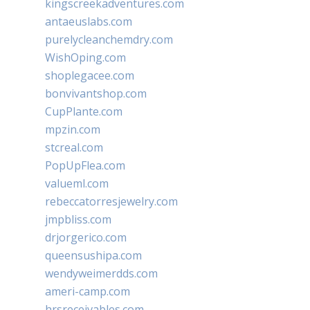
kingscreekadventures.com
antaeuslabs.com
purelycleanchemdry.com
WishOping.com
shoplegacee.com
bonvivantshop.com
CupPlante.com
mpzin.com
stcreal.com
PopUpFlea.com
valueml.com
rebeccatorresjewelry.com
jmpbliss.com
drjorgerico.com
queensushipa.com
wendyweimerdds.com
ameri-camp.com
hrsreceivables.com