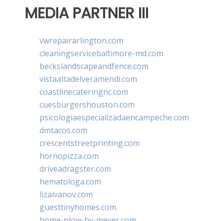
MEDIA PARTNER III
vwrepairarlington.com
cleaningservicebaltimore-md.com
beckslandscapeandfence.com
vistaaltadelveramendi.com
coastlinecateringnc.com
cuesburgershouston.com
psicologiaespecializadaencampeche.com
dmtacos.com
crescentstreetprinting.com
hornopizza.com
driveadragster.com
hematologa.com
lizaivanov.com
guesttinyhomes.com
home-plow-by-meyer.com