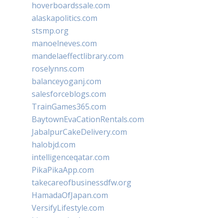
hoverboardssale.com
alaskapolitics.com
stsmp.org
manoelneves.com
mandelaeffectlibrary.com
roselynns.com
balanceyoganj.com
salesforceblogs.com
TrainGames365.com
BaytownEvaCationRentals.com
JabalpurCakeDelivery.com
halobjd.com
intelligenceqatar.com
PikaPikaApp.com
takecareofbusinessdfw.org
HamadaOfJapan.com
VersifyLifestyle.com