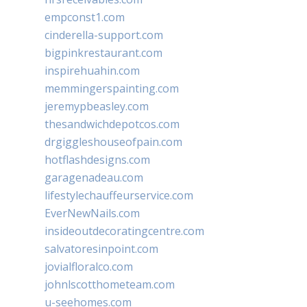
empconst1.com
cinderella-support.com
bigpinkrestaurant.com
inspirehuahin.com
memmingerspainting.com
jeremypbeasley.com
thesandwichdepotcos.com
drgiggleshouseofpain.com
hotflashdesigns.com
garagenadeau.com
lifestylechauffeurservice.com
EverNewNails.com
insideoutdecoratingcentre.com
salvatoresinpoint.com
jovialfloralco.com
johnlscotthometeam.com
u-seehomes.com