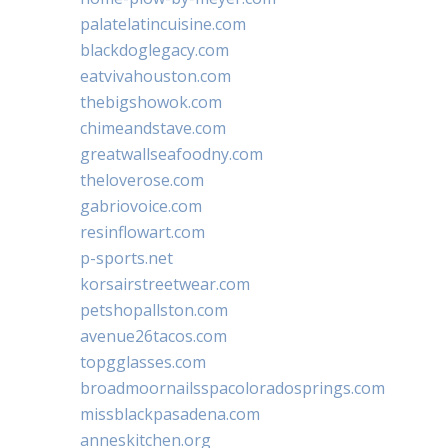
palatelatincuisine.com
blackdoglegacy.com
eatvivahouston.com
thebigshowok.com
chimeandstave.com
greatwallseafoodny.com
theloverose.com
gabriovoice.com
resinflowart.com
p-sports.net
korsairstreetwear.com
petshopallston.com
avenue26tacos.com
topgglasses.com
broadmoornailsspacoloradosprings.com
missblackpasadena.com
anneskitchen.org