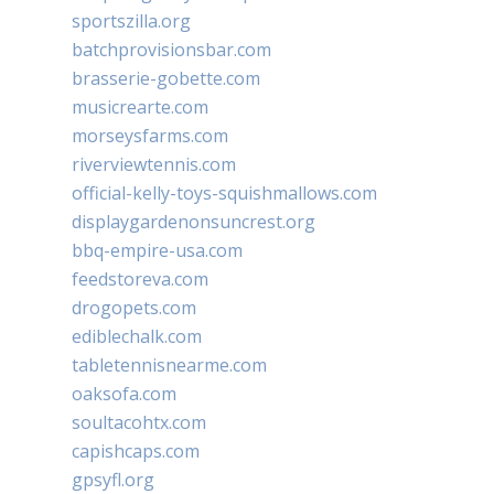
sportszilla.org
batchprovisionsbar.com
brasserie-gobette.com
musicrearte.com
morseysfarms.com
riverviewtennis.com
official-kelly-toys-squishmallows.com
displaygardenonsuncrest.org
bbq-empire-usa.com
feedstoreva.com
drogopets.com
ediblechalk.com
tabletennisnearme.com
oaksofa.com
soultacohtx.com
capishcaps.com
gpsyfl.org