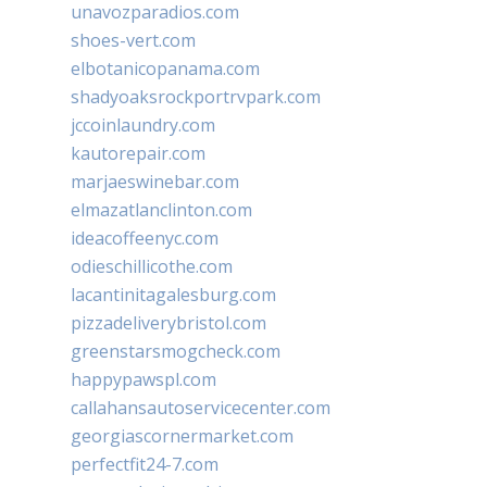
unavozparadios.com
shoes-vert.com
elbotanicopanama.com
shadyoaksrockportrvpark.com
jccoinlaundry.com
kautorepair.com
marjaeswinebar.com
elmazatlanclinton.com
ideacoffeenyc.com
odieschillicothe.com
lacantinitagalesburg.com
pizzadeliverybristol.com
greenstarsmogcheck.com
happypawspl.com
callahansautoservicecenter.com
georgiascornermarket.com
perfectfit24-7.com