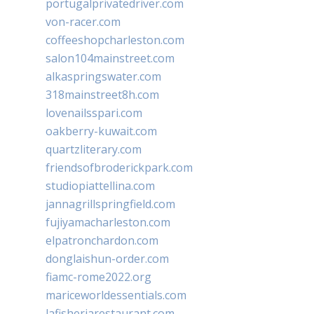
portugalprivatedriver.com
von-racer.com
coffeeshopcharleston.com
salon104mainstreet.com
alkaspringswater.com
318mainstreet8h.com
lovenailsspari.com
oakberry-kuwait.com
quartzliterary.com
friendsofbroderickpark.com
studiopiattellina.com
jannagrillspringfield.com
fujiyamacharleston.com
elpatronchardon.com
donglaishun-order.com
fiamc-rome2022.org
mariceworldessentials.com
lafisheriarestaurant.com