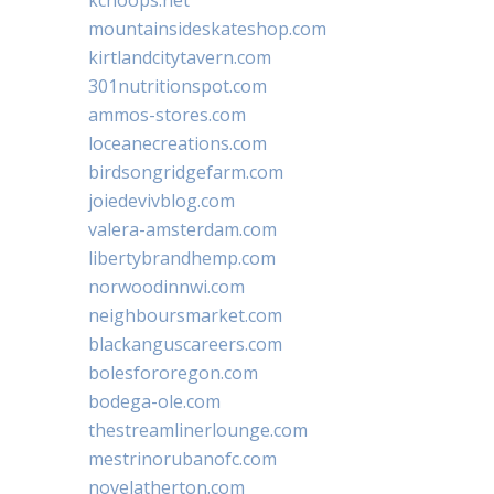
mountainsideskateshop.com
kirtlandcitytavern.com
301nutritionspot.com
ammos-stores.com
loceanecreations.com
birdsongridgefarm.com
joiedevivblog.com
valera-amsterdam.com
libertybrandhemp.com
norwoodinnwi.com
neighboursmarket.com
blackanguscareers.com
bolesfororegon.com
bodega-ole.com
thestreamlinerlounge.com
mestrinorubanofc.com
novelatherton.com