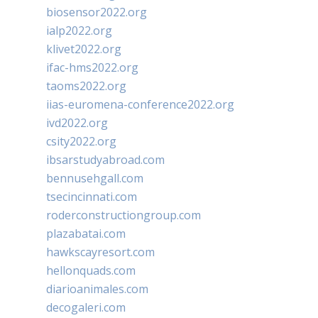
biosensor2022.org
ialp2022.org
klivet2022.org
ifac-hms2022.org
taoms2022.org
iias-euromena-conference2022.org
ivd2022.org
csity2022.org
ibsarstudyabroad.com
bennusehgall.com
tsecincinnati.com
roderconstructiongroup.com
plazabatai.com
hawkscayresort.com
hellonquads.com
diarioanimales.com
decogaleri.com