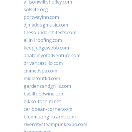
allisonwillisholley.com
solslite.org
portwayinn.com
djmaddogmusic.com
thesoundarchitects.com
allin1roofing.com
keepjudgewebb.com
anatomyofadventure.com
drivancastillo.com
cmmedspa.com
midletontkd.com
gardensandgrills.com
basilfoodwine.com
nikko-tochigi.net
caribbean-corner.com
bluemoongiftcards.com
rivercitysteampunkexpo.com
kchoops.net