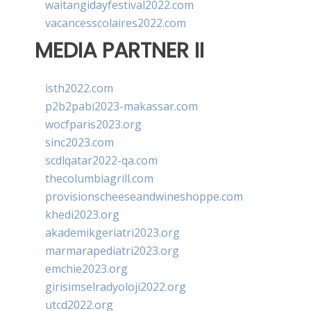
waitangidayfestival2022.com
vacancesscolaires2022.com
MEDIA PARTNER II
isth2022.com
p2b2pabi2023-makassar.com
wocfparis2023.org
sinc2023.com
scdlqatar2022-qa.com
thecolumbiagrill.com
provisionscheeseandwineshoppe.com
khedi2023.org
akademikgeriatri2023.org
marmarapediatri2023.org
emchie2023.org
girisimselradyoloji2022.org
utcd2022.org