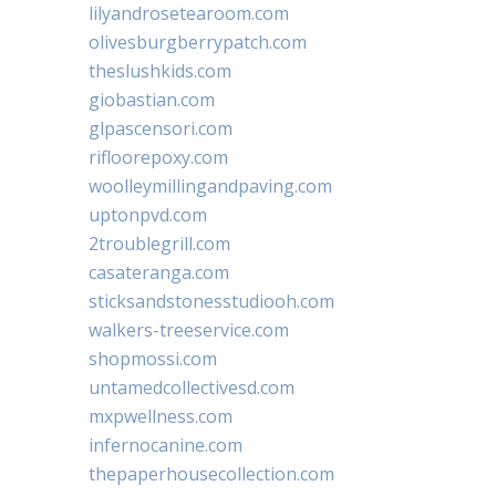
lilyandrosetearoom.com
olivesburgberrypatch.com
theslushkids.com
giobastian.com
glpascensori.com
rifloorepoxy.com
woolleymillingandpaving.com
uptonpvd.com
2troublegrill.com
casateranga.com
sticksandstonesstudiooh.com
walkers-treeservice.com
shopmossi.com
untamedcollectivesd.com
mxpwellness.com
infernocanine.com
thepaperhousecollection.com