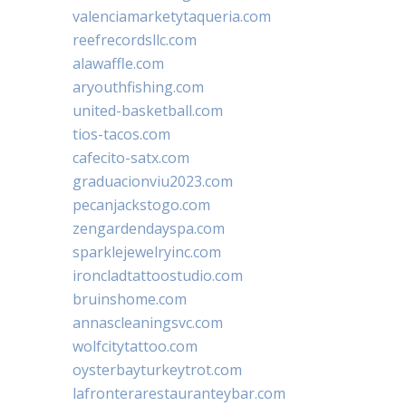
valenciamarketytaqueria.com
reefrecordsllc.com
alawaffle.com
aryouthfishing.com
united-basketball.com
tios-tacos.com
cafecito-satx.com
graduacionviu2023.com
pecanjackstogo.com
zengardendayspa.com
sparklejewelryinc.com
ironcladtattoostudio.com
bruinshome.com
annascleaningsvc.com
wolfcitytattoo.com
oysterbayturkeytrot.com
lafronterarestauranteybar.com