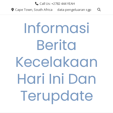
Skip
Call Us: +2782 444 YEAH
to
Cape Town, South Africa
data pengeluaran sgp
content
Informasi
Berita
Kecelakaan
Hari Ini Dan
Terupdate