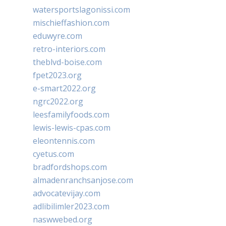
watersportslagonissi.com
mischieffashion.com
eduwyre.com
retro-interiors.com
theblvd-boise.com
fpet2023.org
e-smart2022.org
ngrc2022.org
leesfamilyfoods.com
lewis-lewis-cpas.com
eleontennis.com
cyetus.com
bradfordshops.com
almadenranchsanjose.com
advocatevijay.com
adlibilimler2023.com
naswwebed.org