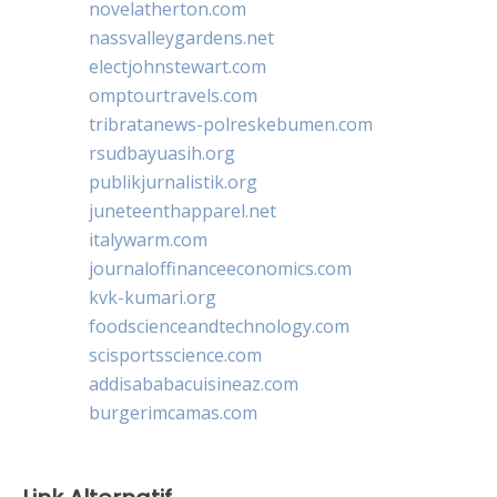
novelatherton.com
nassvalleygardens.net
electjohnstewart.com
omptourtravels.com
tribratanews-polreskebumen.com
rsudbayuasih.org
publikjurnalistik.org
juneteenthapparel.net
italywarm.com
journaloffinanceeconomics.com
kvk-kumari.org
foodscienceandtechnology.com
scisportsscience.com
addisababacuisineaz.com
burgerimcamas.com