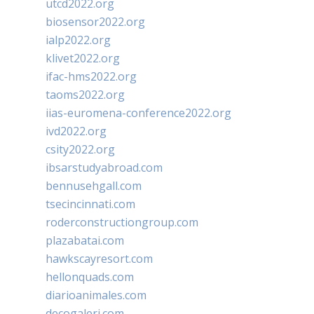
utcd2022.org
biosensor2022.org
ialp2022.org
klivet2022.org
ifac-hms2022.org
taoms2022.org
iias-euromena-conference2022.org
ivd2022.org
csity2022.org
ibsarstudyabroad.com
bennusehgall.com
tsecincinnati.com
roderconstructiongroup.com
plazabatai.com
hawkscayresort.com
hellonquads.com
diarioanimales.com
decogaleri.com