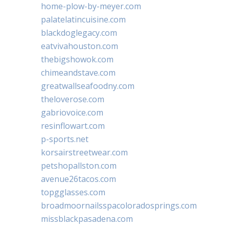
home-plow-by-meyer.com
palatelatincuisine.com
blackdoglegacy.com
eatvivahouston.com
thebigshowok.com
chimeandstave.com
greatwallseafoodny.com
theloverose.com
gabriovoice.com
resinflowart.com
p-sports.net
korsairstreetwear.com
petshopallston.com
avenue26tacos.com
topgglasses.com
broadmoornailsspacoloradosprings.com
missblackpasadena.com