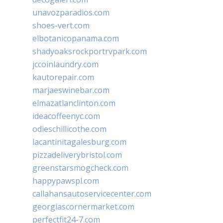
unavozparadios.com
shoes-vert.com
elbotanicopanama.com
shadyoaksrockportrvpark.com
jccoinlaundry.com
kautorepair.com
marjaeswinebar.com
elmazatlanclinton.com
ideacoffeenyc.com
odieschillicothe.com
lacantinitagalesburg.com
pizzadeliverybristol.com
greenstarsmogcheck.com
happypawspl.com
callahansautoservicecenter.com
georgiascornermarket.com
perfectfit24-7.com