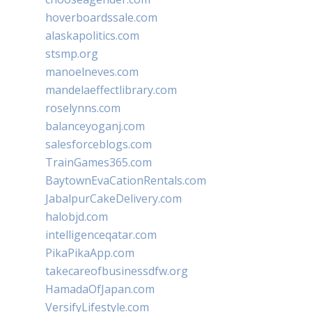
hoverboardssale.com
alaskapolitics.com
stsmp.org
manoelneves.com
mandelaeffectlibrary.com
roselynns.com
balanceyoganj.com
salesforceblogs.com
TrainGames365.com
BaytownEvaCationRentals.com
JabalpurCakeDelivery.com
halobjd.com
intelligenceqatar.com
PikaPikaApp.com
takecareofbusinessdfw.org
HamadaOfJapan.com
VersifyLifestyle.com