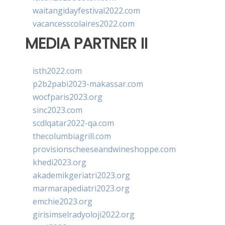
waitangidayfestival2022.com
vacancesscolaires2022.com
MEDIA PARTNER II
isth2022.com
p2b2pabi2023-makassar.com
wocfparis2023.org
sinc2023.com
scdlqatar2022-qa.com
thecolumbiagrill.com
provisionscheeseandwineshoppe.com
khedi2023.org
akademikgeriatri2023.org
marmarapediatri2023.org
emchie2023.org
girisimselradyoloji2022.org