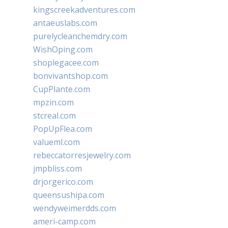
kingscreekadventures.com
antaeuslabs.com
purelycleanchemdry.com
WishOping.com
shoplegacee.com
bonvivantshop.com
CupPlante.com
mpzin.com
stcreal.com
PopUpFlea.com
valueml.com
rebeccatorresjewelry.com
jmpbliss.com
drjorgerico.com
queensushipa.com
wendyweimerdds.com
ameri-camp.com