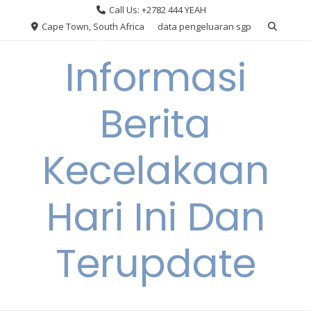
Skip
Call Us: +2782 444 YEAH
to
Cape Town, South Africa
data pengeluaran sgp
content
Informasi
Berita
Kecelakaan
Hari Ini Dan
Terupdate