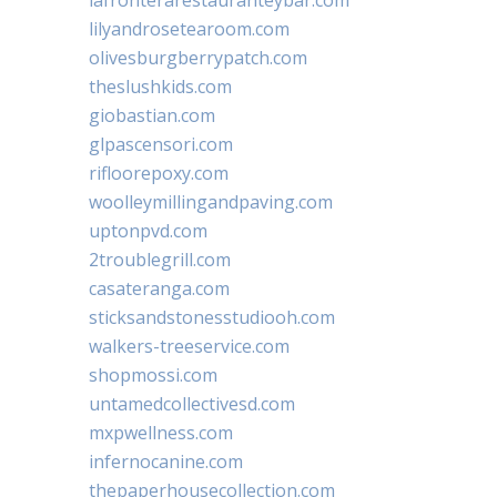
lilyandrosetearoom.com
olivesburgberrypatch.com
theslushkids.com
giobastian.com
glpascensori.com
rifloorepoxy.com
woolleymillingandpaving.com
uptonpvd.com
2troublegrill.com
casateranga.com
sticksandstonesstudiooh.com
walkers-treeservice.com
shopmossi.com
untamedcollectivesd.com
mxpwellness.com
infernocanine.com
thepaperhousecollection.com