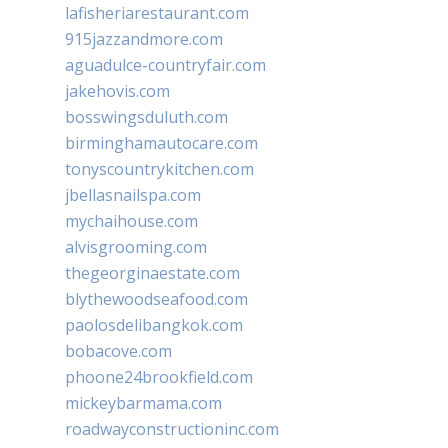
lafisheriarestaurant.com
915jazzandmore.com
aguadulce-countryfair.com
jakehovis.com
bosswingsduluth.com
birminghamautocare.com
tonyscountrykitchen.com
jbellasnailspa.com
mychaihouse.com
alvisgrooming.com
thegeorginaestate.com
blythewoodseafood.com
paolosdelibangkok.com
bobacove.com
phoone24brookfield.com
mickeybarmama.com
roadwayconstructioninc.com