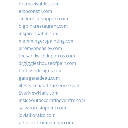
hrsreceivables.com
empconst1.com
cinderella-support.com
bigpinkrestaurant.com
inspirehuahin.com
memmingerspainting.com
jeremypbeasley.com
thesandwichdepotcos.com
drgiggleshouseofpain.com
hotflashdesigns.com
garagenadeau.com
lifestylechauffeurservice.com
EverNewNails.com
insideoutdecoratingcentre.com
salvatoresinpoint.com
jovialfloralco.com
johnlscotthometeam.com