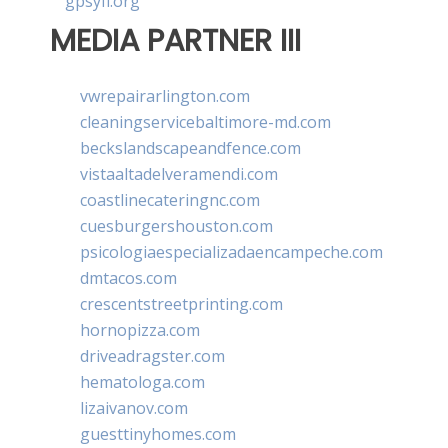
gpsyfl.org
MEDIA PARTNER III
vwrepairarlington.com
cleaningservicebaltimore-md.com
beckslandscapeandfence.com
vistaaltadelveramendi.com
coastlinecateringnc.com
cuesburgershouston.com
psicologiaespecializadaencampeche.com
dmtacos.com
crescentstreetprinting.com
hornopizza.com
driveadragster.com
hematologa.com
lizaivanov.com
guesttinyhomes.com