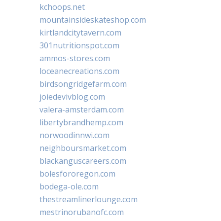
kchoops.net
mountainsideskateshop.com
kirtlandcitytavern.com
301nutritionspot.com
ammos-stores.com
loceanecreations.com
birdsongridgefarm.com
joiedevivblog.com
valera-amsterdam.com
libertybrandhemp.com
norwoodinnwi.com
neighboursmarket.com
blackanguscareers.com
bolesfororegon.com
bodega-ole.com
thestreamlinerlounge.com
mestrinorubanofc.com