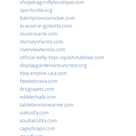
shopdragonflyboutique.com
sportszilla.org
batchprovisionsbar.com
brasserie-gobette.com
musicrearte.com
morseysfarms.com
riverviewtennis.com
official-kelly-toys-squishmallows.com
displaygardenonsuncrest.org
bbq-empire-usa.com
feedstoreva.com
drogopets.com
ediblechalk.com
tabletennisnearme.com
oaksofa.com
soultacohtx.com
capishcaps.com