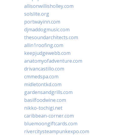
allisonwillisholley.com
solslite.org
portwayinn.com
djmaddogmusic.com
thesoundarchitects.com
allin1roofing.com
keepjudgewebb.com
anatomyofadventure.com
drivancastillo.com
cmmedspa.com
midletontkd.com
gardensandgrills.com
basilfoodwine.com
nikko-tochigi.net
caribbean-corner.com
bluemoongiftcards.com
rivercitysteampunkexpo.com