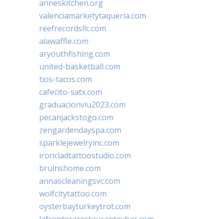
anneskitchen.org
valenciamarketytaqueria.com
reefrecordsllc.com
alawaffle.com
aryouthfishing.com
united-basketball.com
tios-tacos.com
cafecito-satx.com
graduacionviu2023.com
pecanjackstogo.com
zengardendayspa.com
sparklejewelryinc.com
ironcladtattoostudio.com
bruinshome.com
annascleaningsvc.com
wolfcitytattoo.com
oysterbayturkeytrot.com
lafronterarestauranteybar.com