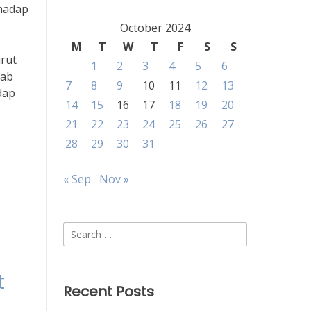
rhadap
October 2024
M
T
W
T
F
S
S
urut
1
2
3
4
5
6
bab
7
8
9
10
11
12
13
dap
14
15
16
17
18
19
20
21
22
23
24
25
26
27
28
29
30
31
« Sep
Nov »
Search
for:
t
Recent Posts