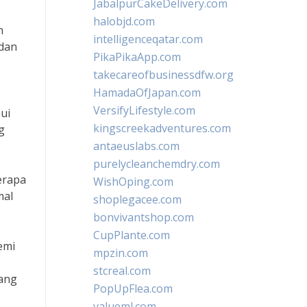
JabalpurCakeDelivery.com
halobjd.com
n
intelligenceqatar.com
 dan
PikaPikaApp.com
takecareofbusinessdfw.org
HamadaOfJapan.com
VersifyLifestyle.com
ui
kingscreekadventures.com
g
antaeuslabs.com
purelycleanchemdry.com
erapa
WishOping.com
mal
shoplegacee.com
bonvivantshop.com
CupPlante.com
emi
mpzin.com
stcreal.com
bang
PopUpFlea.com
valueml.com