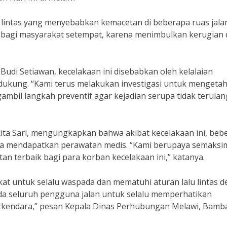
lu lintas yang menyebabkan kemacetan di beberapa ruas jala
us bagi masyarakat setempat, karena menimbulkan kerugian
Budi Setiawan, kecelakaan ini disebabkan oleh kelalaian
dukung. “Kami terus melakukan investigasi untuk mengetah
ambil langkah preventif agar kejadian serupa tidak terulan
 Rita Sari, mengungkapkan bahwa akibat kecelakaan ini, beb
ra mendapatkan perawatan medis. “Kami berupaya semaksi
 terbaik bagi para korban kecelakaan ini,” katanya.
akat untuk selalu waspada dan mematuhi aturan lalu lintas d
a seluruh pengguna jalan untuk selalu memperhatikan
 berkendara,” pesan Kepala Dinas Perhubungan Melawi, Bam