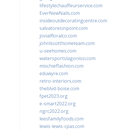
lifestylechauffeurservice.com
EverNewNails.com
insideoutdecoratingcentre.com
salvatoresinpoint.com
jovialfloralco.com
johnlscotthometeam.com
u-seehomes.com
watersportslagonissi.com
mischieffashion.com
eduwyre.com
retro-interiors.com
theblvd-boise.com
fpet2023.org
e-smart2022.org
ngrc2022.org
leesfamilyfoods.com
lewis-lewis-cpas.com