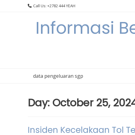
Skip
Call Us: +2782 444 YEAH
to
content
Informasi B
data pengeluaran sgp
Day:
October 25, 202
Insiden Kecelakaan Tol T