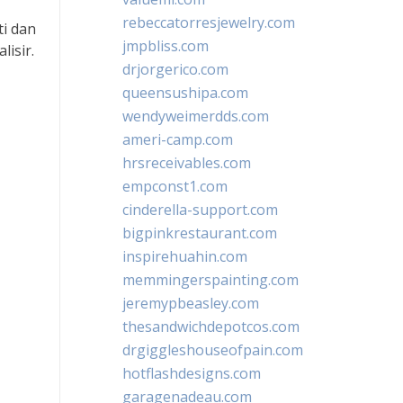
rebeccatorresjewelry.com
ti dan
jmpbliss.com
lisir.
drjorgerico.com
queensushipa.com
wendyweimerdds.com
ameri-camp.com
hrsreceivables.com
empconst1.com
cinderella-support.com
bigpinkrestaurant.com
inspirehuahin.com
memmingerspainting.com
jeremypbeasley.com
thesandwichdepotcos.com
drgiggleshouseofpain.com
hotflashdesigns.com
garagenadeau.com