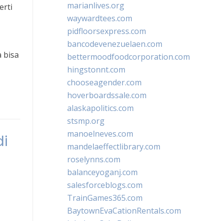
marianlives.org
erti
waywardtees.com
pidfloorsexpress.com
bancodevenezuelaen.com
 bisa
bettermoodfoodcorporation.com
hingstonnt.com
chooseagender.com
hoverboardssale.com
alaskapolitics.com
stsmp.org
manoelneves.com
di
mandelaeffectlibrary.com
roselynns.com
balanceyoganj.com
salesforceblogs.com
TrainGames365.com
BaytownEvaCationRentals.com