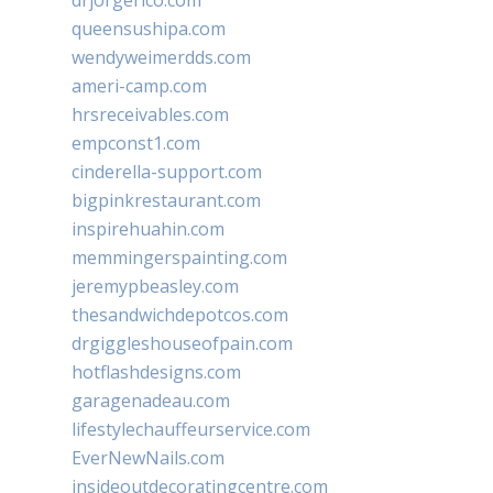
drjorgerico.com
queensushipa.com
wendyweimerdds.com
ameri-camp.com
hrsreceivables.com
empconst1.com
cinderella-support.com
bigpinkrestaurant.com
inspirehuahin.com
memmingerspainting.com
jeremypbeasley.com
thesandwichdepotcos.com
drgiggleshouseofpain.com
hotflashdesigns.com
garagenadeau.com
lifestylechauffeurservice.com
EverNewNails.com
insideoutdecoratingcentre.com