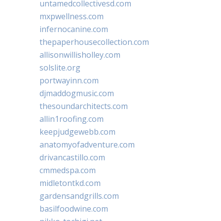
untamedcollectivesd.com
mxpwellness.com
infernocanine.com
thepaperhousecollection.com
allisonwillisholley.com
solslite.org
portwayinn.com
djmaddogmusic.com
thesoundarchitects.com
allin1roofing.com
keepjudgewebb.com
anatomyofadventure.com
drivancastillo.com
cmmedspa.com
midletontkd.com
gardensandgrills.com
basilfoodwine.com