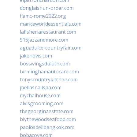
elpatronchardon.com
donglaishun-order.com
fiamc-rome2022.org
mariceworldessentials.com
lafisheriarestaurant.com
915jazzandmore.com
aguadulce-countryfair.com
jakehovis.com
bosswingsduluth.com
birminghamautocare.com
tonyscountrykitchen.com
jbellasnailspa.com
mychaihouse.com
alvisgrooming.com
thegeorginaestate.com
blythewoodseafood.com
paolosdelibangkok.com
bobacove.com