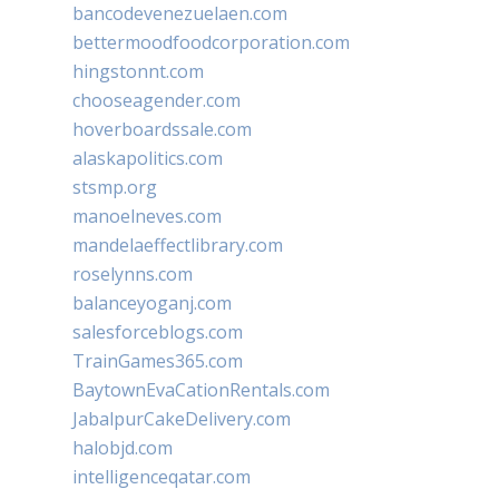
bancodevenezuelaen.com
bettermoodfoodcorporation.com
hingstonnt.com
chooseagender.com
hoverboardssale.com
alaskapolitics.com
stsmp.org
manoelneves.com
mandelaeffectlibrary.com
roselynns.com
balanceyoganj.com
salesforceblogs.com
TrainGames365.com
BaytownEvaCationRentals.com
JabalpurCakeDelivery.com
halobjd.com
intelligenceqatar.com