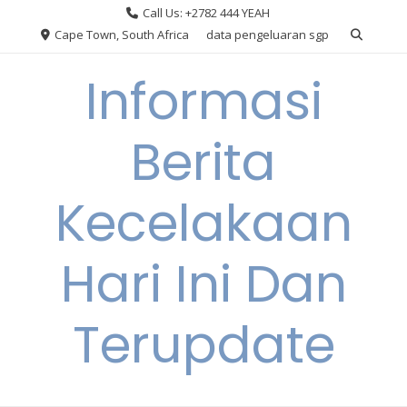
Skip
Call Us: +2782 444 YEAH
to
Cape Town, South Africa
data pengeluaran sgp
content
Informasi
Berita
Kecelakaan
Hari Ini Dan
Terupdate