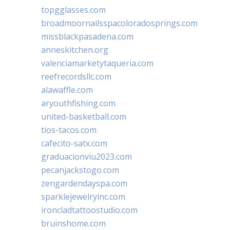
topgglasses.com
broadmoornailsspacoloradosprings.com
missblackpasadena.com
anneskitchen.org
valenciamarketytaqueria.com
reefrecordsllc.com
alawaffle.com
aryouthfishing.com
united-basketball.com
tios-tacos.com
cafecito-satx.com
graduacionviu2023.com
pecanjackstogo.com
zengardendayspa.com
sparklejewelryinc.com
ironcladtattoostudio.com
bruinshome.com