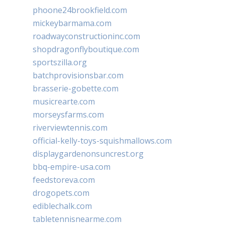
phoone24brookfield.com
mickeybarmama.com
roadwayconstructioninc.com
shopdragonflyboutique.com
sportszilla.org
batchprovisionsbar.com
brasserie-gobette.com
musicrearte.com
morseysfarms.com
riverviewtennis.com
official-kelly-toys-squishmallows.com
displaygardenonsuncrest.org
bbq-empire-usa.com
feedstoreva.com
drogopets.com
ediblechalk.com
tabletennisnearme.com