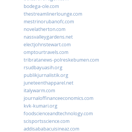
bodega-ole.com
thestreamlinerlounge.com
mestrinorubanofc.com
novelatherton.com
nassvalleygardens.net
electjohnstewart.com
omptourtravels.com
tribratanews-polreskebumen.com
rsudbayuasih.org
publikjurnalistik.org
juneteenthapparel.net
italywarm.com
journaloffinanceeconomics.com
kvk-kumari.org
foodscienceandtechnology.com
scisportsscience.com
addisababacuisineaz.com