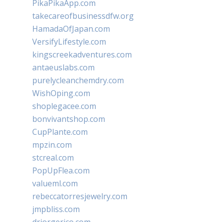
PikaPikaApp.com
takecareofbusinessdfw.org
HamadaOfJapan.com
VersifyLifestyle.com
kingscreekadventures.com
antaeuslabs.com
purelycleanchemdry.com
WishOping.com
shoplegacee.com
bonvivantshop.com
CupPlante.com
mpzin.com
stcreal.com
PopUpFlea.com
valueml.com
rebeccatorresjewelry.com
jmpbliss.com