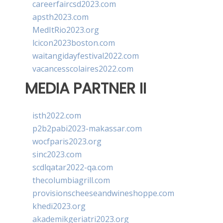
careerfaircsd2023.com
apsth2023.com
MedItRio2023.org
lcicon2023boston.com
waitangidayfestival2022.com
vacancesscolaires2022.com
MEDIA PARTNER II
isth2022.com
p2b2pabi2023-makassar.com
wocfparis2023.org
sinc2023.com
scdlqatar2022-qa.com
thecolumbiagrill.com
provisionscheeseandwineshoppe.com
khedi2023.org
akademikgeriatri2023.org