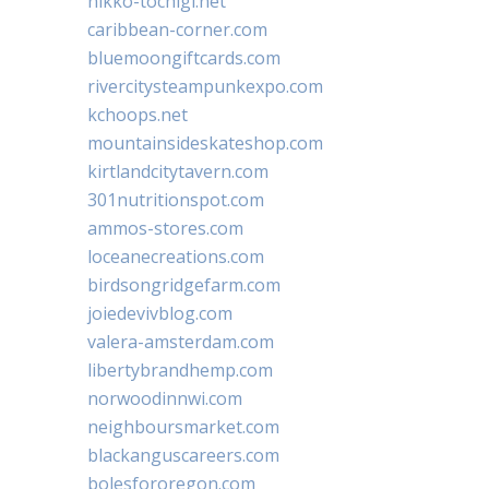
nikko-tochigi.net
caribbean-corner.com
bluemoongiftcards.com
rivercitysteampunkexpo.com
kchoops.net
mountainsideskateshop.com
kirtlandcitytavern.com
301nutritionspot.com
ammos-stores.com
loceanecreations.com
birdsongridgefarm.com
joiedevivblog.com
valera-amsterdam.com
libertybrandhemp.com
norwoodinnwi.com
neighboursmarket.com
blackanguscareers.com
bolesfororegon.com