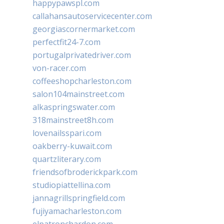
happypawspl.com
callahansautoservicecenter.com
georgiascornermarket.com
perfectfit24-7.com
portugalprivatedriver.com
von-racer.com
coffeeshopcharleston.com
salon104mainstreet.com
alkaspringswater.com
318mainstreet8h.com
lovenailsspari.com
oakberry-kuwait.com
quartzliterary.com
friendsofbroderickpark.com
studiopiattellina.com
jannagrillspringfield.com
fujiyamacharleston.com