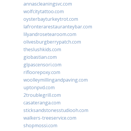
annascleaningsvc.com
wolfcitytattoo.com
oysterbayturkeytrot.com
lafronterarestauranteybar.com
lilyandrosetearoom.com
olivesburgberrypatch.com
theslushkids.com
giobastian.com
glpascensori.com
rifloorepoxy.com
woolleymillingandpaving.com
uptonpvd.com
2troublegrill.com
casateranga.com
sticksandstonesstudiooh.com
walkers-treeservice.com
shopmossi.com