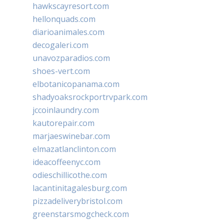
hawkscayresort.com
hellonquads.com
diarioanimales.com
decogaleri.com
unavozparadios.com
shoes-vert.com
elbotanicopanama.com
shadyoaksrockportrvpark.com
jccoinlaundry.com
kautorepair.com
marjaeswinebar.com
elmazatlanclinton.com
ideacoffeenyc.com
odieschillicothe.com
lacantinitagalesburg.com
pizzadeliverybristol.com
greenstarsmogcheck.com