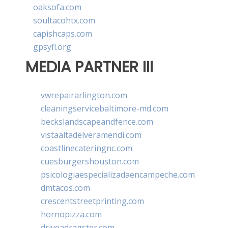
oaksofa.com
soultacohtx.com
capishcaps.com
gpsyfl.org
MEDIA PARTNER III
vwrepairarlington.com
cleaningservicebaltimore-md.com
beckslandscapeandfence.com
vistaaltadelveramendi.com
coastlinecateringnc.com
cuesburgershouston.com
psicologiaespecializadaencampeche.com
dmtacos.com
crescentstreetprinting.com
hornopizza.com
driveadragster.com