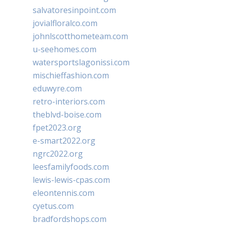
salvatoresinpoint.com
jovialfloralco.com
johnlscotthometeam.com
u-seehomes.com
watersportslagonissi.com
mischieffashion.com
eduwyre.com
retro-interiors.com
theblvd-boise.com
fpet2023.org
e-smart2022.org
ngrc2022.org
leesfamilyfoods.com
lewis-lewis-cpas.com
eleontennis.com
cyetus.com
bradfordshops.com