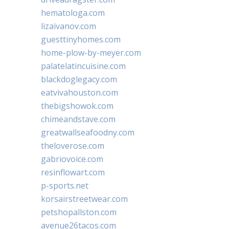
hematologa.com
lizaivanov.com
guesttinyhomes.com
home-plow-by-meyer.com
palatelatincuisine.com
blackdoglegacy.com
eatvivahouston.com
thebigshowok.com
chimeandstave.com
greatwallseafoodny.com
theloverose.com
gabriovoice.com
resinflowart.com
p-sports.net
korsairstreetwear.com
petshopallston.com
avenue26tacos.com