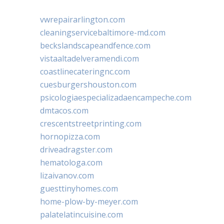
vwrepairarlington.com
cleaningservicebaltimore-md.com
beckslandscapeandfence.com
vistaaltadelveramendi.com
coastlinecateringnc.com
cuesburgershouston.com
psicologiaespecializadaencampeche.com
dmtacos.com
crescentstreetprinting.com
hornopizza.com
driveadragster.com
hematologa.com
lizaivanov.com
guesttinyhomes.com
home-plow-by-meyer.com
palatelatincuisine.com