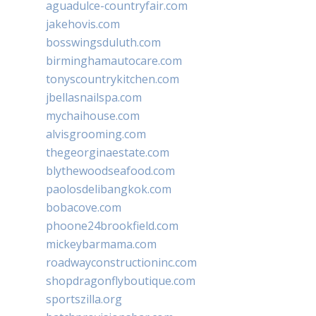
aguadulce-countryfair.com
jakehovis.com
bosswingsduluth.com
birminghamautocare.com
tonyscountrykitchen.com
jbellasnailspa.com
mychaihouse.com
alvisgrooming.com
thegeorginaestate.com
blythewoodseafood.com
paolosdelibangkok.com
bobacove.com
phoone24brookfield.com
mickeybarmama.com
roadwayconstructioninc.com
shopdragonflyboutique.com
sportszilla.org