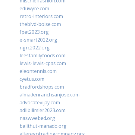
mischieffashion.com
eduwyre.com
retro-interiors.com
theblvd-boise.com
fpet2023.org
e-smart2022.org
ngrc2022.org
leesfamilyfoods.com
lewis-lewis-cpas.com
eleontennis.com
cyetus.com
bradfordshops.com
almadenranchsanjose.com
advocatevijay.com
adlibilimler2023.com
naswwebed.org
balithut-manado.org
alteregotradingcompany.org