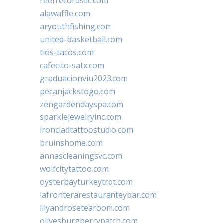
reefrecordsllc.com
alawaffle.com
aryouthfishing.com
united-basketball.com
tios-tacos.com
cafecito-satx.com
graduacionviu2023.com
pecanjackstogo.com
zengardendayspa.com
sparklejewelryinc.com
ironcladtattoostudio.com
bruinshome.com
annascleaningsvc.com
wolfcitytattoo.com
oysterbayturkeytrot.com
lafronterarestauranteybar.com
lilyandrosetearoom.com
olivesburgberrypatch.com