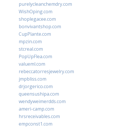
purelycleanchemdry.com
WishOping.com
shoplegacee.com
bonvivantshop.com
CupPlante.com
mpzin.com
stcreal.com
PopUpFlea.com
valueml.com
rebeccatorresjewelry.com
jmpbliss.com
drjorgerico.com
queensushipa.com
wendyweimerdds.com
ameri-camp.com
hrsreceivables.com
empconst1.com