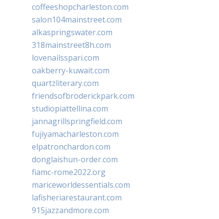
coffeeshopcharleston.com
salon104mainstreet.com
alkaspringswater.com
318mainstreet8h.com
lovenailsspari.com
oakberry-kuwait.com
quartzliterary.com
friendsofbroderickpark.com
studiopiattellina.com
jannagrillspringfield.com
fujiyamacharleston.com
elpatronchardon.com
donglaishun-order.com
fiamc-rome2022.org
mariceworldessentials.com
lafisheriarestaurant.com
915jazzandmore.com