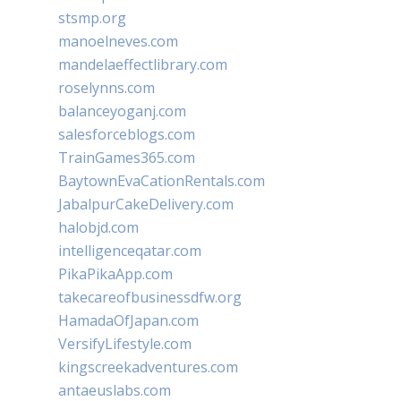
stsmp.org
manoelneves.com
mandelaeffectlibrary.com
roselynns.com
balanceyoganj.com
salesforceblogs.com
TrainGames365.com
BaytownEvaCationRentals.com
JabalpurCakeDelivery.com
halobjd.com
intelligenceqatar.com
PikaPikaApp.com
takecareofbusinessdfw.org
HamadaOfJapan.com
VersifyLifestyle.com
kingscreekadventures.com
antaeuslabs.com