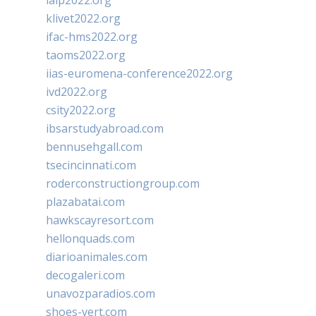
ialp2022.org
klivet2022.org
ifac-hms2022.org
taoms2022.org
iias-euromena-conference2022.org
ivd2022.org
csity2022.org
ibsarstudyabroad.com
bennusehgall.com
tsecincinnati.com
roderconstructiongroup.com
plazabatai.com
hawkscayresort.com
hellonquads.com
diarioanimales.com
decogaleri.com
unavozparadios.com
shoes-vert.com