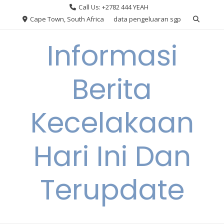
Skip
Call Us: +2782 444 YEAH
to
Cape Town, South Africa
data pengeluaran sgp
content
Informasi
Berita
Kecelakaan
Hari Ini Dan
Terupdate