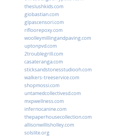
theslushkids.com
giobastian.com
glpascensori.com
rifloorepoxy.com
woolleymillingandpaving.com
uptonpvd.com
2troublegrill.com
casateranga.com
sticksandstonesstudiooh.com
walkers-treeservice.com
shopmossi.com
untamedcollectivesd.com
mxpwellness.com
infernocanine.com
thepaperhousecollection.com
allisonwillisholley.com
solslite.org