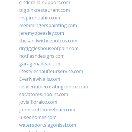
cinderella-support.com
bigpinkrestaurant.com
inspirehuahin.com
memmingerspainting.com
jeremypbeasley.com
thesandwichdepotcos.com
drgiggleshouseofpain.com
hotflashdesigns.com
garagenadeau.com
lifestylechauffeurservice.com
EverNewNails.com
insideoutdecoratingcentre.com
salvatoresinpoint.com
jovialfloralco.com
johnlscotthometeam.com
u-seehomes.com
watersportslagonissi.com