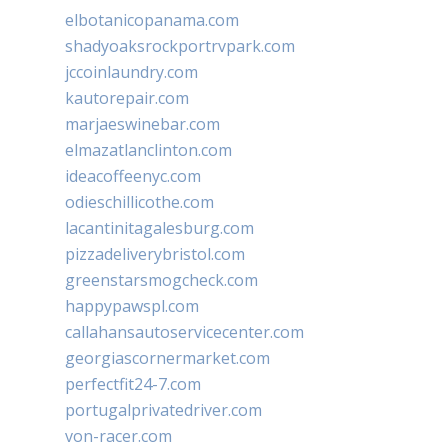
elbotanicopanama.com
shadyoaksrockportrvpark.com
jccoinlaundry.com
kautorepair.com
marjaeswinebar.com
elmazatlanclinton.com
ideacoffeenyc.com
odieschillicothe.com
lacantinitagalesburg.com
pizzadeliverybristol.com
greenstarsmogcheck.com
happypawspl.com
callahansautoservicecenter.com
georgiascornermarket.com
perfectfit24-7.com
portugalprivatedriver.com
von-racer.com