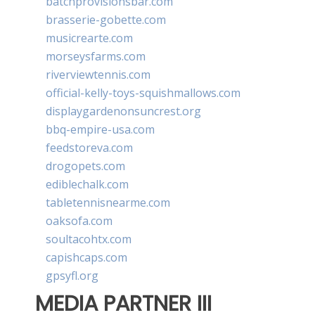
batchprovisionsbar.com
brasserie-gobette.com
musicrearte.com
morseysfarms.com
riverviewtennis.com
official-kelly-toys-squishmallows.com
displaygardenonsuncrest.org
bbq-empire-usa.com
feedstoreva.com
drogopets.com
ediblechalk.com
tabletennisnearme.com
oaksofa.com
soultacohtx.com
capishcaps.com
gpsyfl.org
MEDIA PARTNER III