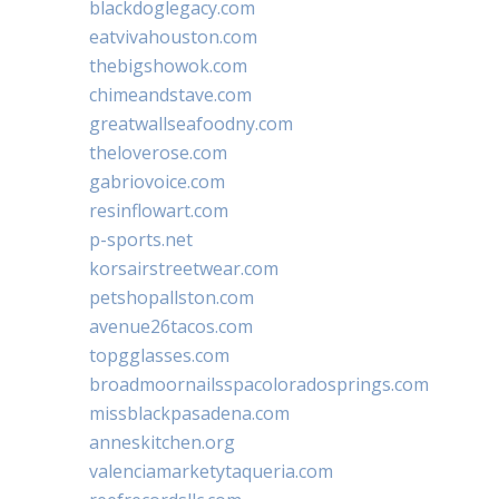
blackdoglegacy.com
eatvivahouston.com
thebigshowok.com
chimeandstave.com
greatwallseafoodny.com
theloverose.com
gabriovoice.com
resinflowart.com
p-sports.net
korsairstreetwear.com
petshopallston.com
avenue26tacos.com
topgglasses.com
broadmoornailsspacoloradosprings.com
missblackpasadena.com
anneskitchen.org
valenciamarketytaqueria.com