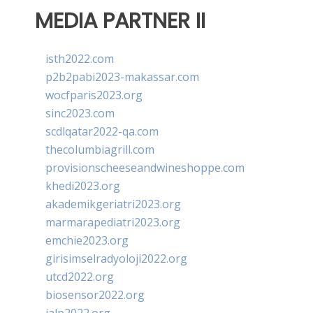
MEDIA PARTNER II
isth2022.com
p2b2pabi2023-makassar.com
wocfparis2023.org
sinc2023.com
scdlqatar2022-qa.com
thecolumbiagrill.com
provisionscheeseandwineshoppe.com
khedi2023.org
akademikgeriatri2023.org
marmarapediatri2023.org
emchie2023.org
girisimselradyoloji2022.org
utcd2022.org
biosensor2022.org