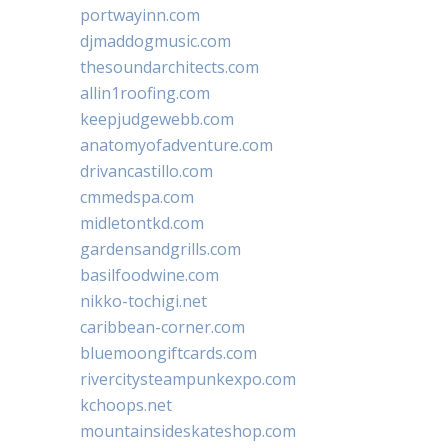
portwayinn.com
djmaddogmusic.com
thesoundarchitects.com
allin1roofing.com
keepjudgewebb.com
anatomyofadventure.com
drivancastillo.com
cmmedspa.com
midletontkd.com
gardensandgrills.com
basilfoodwine.com
nikko-tochigi.net
caribbean-corner.com
bluemoongiftcards.com
rivercitysteampunkexpo.com
kchoops.net
mountainsideskateshop.com