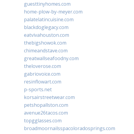
guesttinyhomes.com
home-plow-by-meyer.com
palatelatincuisine.com
blackdoglegacy.com
eatvivahouston.com
thebigshowok.com
chimeandstave.com
greatwallseafoodny.com
theloverose.com
gabriovoice.com
resinflowart.com
p-sports.net
korsairstreetwear.com
petshopallston.com
avenue26tacos.com
topgglasses.com
broadmoornailsspacoloradosprings.com