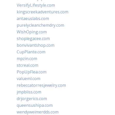
VersifyLifestyle.com
kingscreekadventures.com
antaeuslabs.com
purelycleanchemdry.com
WishOping.com
shoplegacee.com
bonvivantshop.com
CupPlante.com
mpzin.com
stcreal.com
PopUpFlea.com
valueml.com
rebeccatorresjewelry.com
jmpbliss.com
drjorgerico.com
queensushipa.com
wendyweimerdds.com