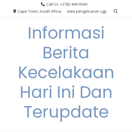
Skip
Call Us: +2782 444 YEAH
to
Cape Town, South Africa
data pengeluaran sgp
content
Informasi
Berita
Kecelakaan
Hari Ini Dan
Terupdate