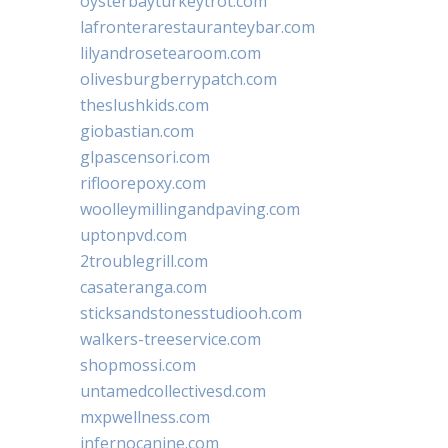
oysterbayturkeytrot.com
lafronterarestauranteybar.com
lilyandrosetearoom.com
olivesburgberrypatch.com
theslushkids.com
giobastian.com
glpascensori.com
rifloorepoxy.com
woolleymillingandpaving.com
uptonpvd.com
2troublegrill.com
casateranga.com
sticksandstonesstudiooh.com
walkers-treeservice.com
shopmossi.com
untamedcollectivesd.com
mxpwellness.com
infernocanine.com