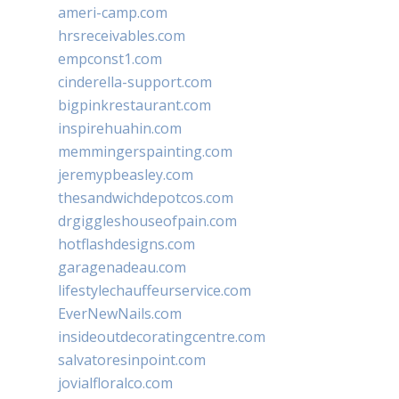
ameri-camp.com
hrsreceivables.com
empconst1.com
cinderella-support.com
bigpinkrestaurant.com
inspirehuahin.com
memmingerspainting.com
jeremypbeasley.com
thesandwichdepotcos.com
drgiggleshouseofpain.com
hotflashdesigns.com
garagenadeau.com
lifestylechauffeurservice.com
EverNewNails.com
insideoutdecoratingcentre.com
salvatoresinpoint.com
jovialfloralco.com