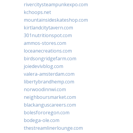
rivercitysteampunkexpo.com
kchoops.net
mountainsideskateshop.com
kirtlandcitytavern.com
301nutritionspot.com
ammos-stores.com
loceanecreations.com
birdsongridgefarm.com
joiedevivblog.com
valera-amsterdam.com
libertybrandhemp.com
norwoodinnwi.com
neighboursmarket.com
blackanguscareers.com
bolesfororegon.com
bodega-ole.com
thestreamlinerlounge.com