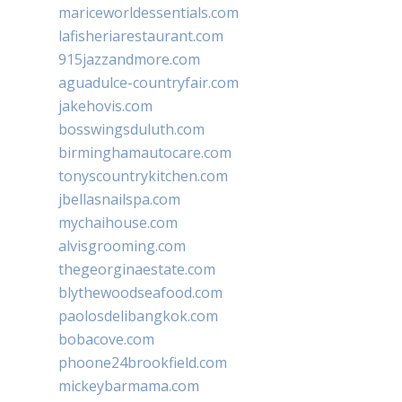
mariceworldessentials.com
lafisheriarestaurant.com
915jazzandmore.com
aguadulce-countryfair.com
jakehovis.com
bosswingsduluth.com
birminghamautocare.com
tonyscountrykitchen.com
jbellasnailspa.com
mychaihouse.com
alvisgrooming.com
thegeorginaestate.com
blythewoodseafood.com
paolosdelibangkok.com
bobacove.com
phoone24brookfield.com
mickeybarmama.com