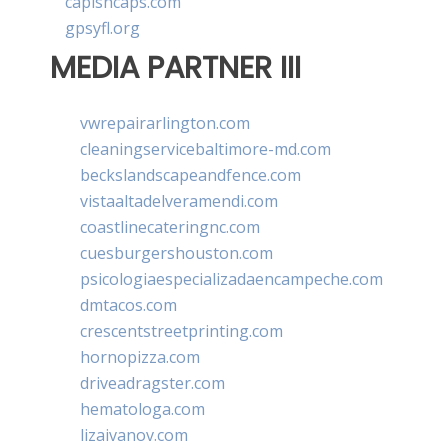
capishcaps.com
gpsyfl.org
MEDIA PARTNER III
vwrepairarlington.com
cleaningservicebaltimore-md.com
beckslandscapeandfence.com
vistaaltadelveramendi.com
coastlinecateringnc.com
cuesburgershouston.com
psicologiaespecializadaencampeche.com
dmtacos.com
crescentstreetprinting.com
hornopizza.com
driveadragster.com
hematologa.com
lizaivanov.com