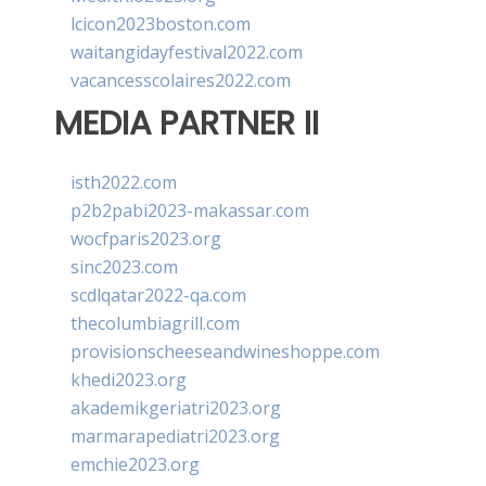
lcicon2023boston.com
waitangidayfestival2022.com
vacancesscolaires2022.com
MEDIA PARTNER II
isth2022.com
p2b2pabi2023-makassar.com
wocfparis2023.org
sinc2023.com
scdlqatar2022-qa.com
thecolumbiagrill.com
provisionscheeseandwineshoppe.com
khedi2023.org
akademikgeriatri2023.org
marmarapediatri2023.org
emchie2023.org