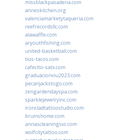
missblackpasadena.com
anneskitchen.org
valenciamarketytaqueria.com
reefrecordsllc.com
alawaffle.com
aryouthfishing.com
united-basketball.com
tios-tacos.com
cafecito-satx.com
graduacionviu2023.com
pecanjackstogo.com
zengardendayspa.com
sparklejewelryinc.com
ironcladtattoostudio.com
bruinshome.com
annascleaningsvc.com
wolfcitytattoo.com