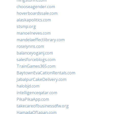
hingstonnt.com
chooseagender.com
hoverboardssale.com
alaskapolitics.com
stsmp.org
manoelneves.com
mandelaeffectlibrary.com
roselynns.com
balanceyoganj.com
salesforceblogs.com
TrainGames365.com
BaytownEvaCationRentals.com
JabalpurCakeDelivery.com
halobjd.com
intelligenceqatar.com
PikaPikaApp.com
takecareofbusinessdfw.org
HamadaOfJapan.com