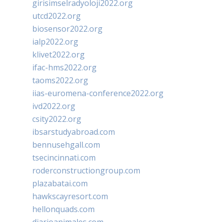
girisimselradyoloji2022.org
utcd2022.org
biosensor2022.org
ialp2022.org
klivet2022.org
ifac-hms2022.org
taoms2022.org
iias-euromena-conference2022.org
ivd2022.org
csity2022.org
ibsarstudyabroad.com
bennusehgall.com
tsecincinnati.com
roderconstructiongroup.com
plazabatai.com
hawkscayresort.com
hellonquads.com