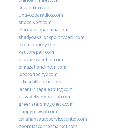
diarioanimales.com
decogaleri.com
unavozparadios.com
shoes-vert.com
elbotanicopanama.com
shadyoaksrockportrvpark.com
jccoinlaundry.com
kautorepair.com
marjaeswinebar.com
elmazatlanclinton.com
ideacoffeenyc.com
odieschillicothe.com
lacantinitagalesburg.com
pizzadeliverybristol.com
greenstarsmogcheck.com
happypawspl.com
callahansautoservicecenter.com
georgiascornermarket.com