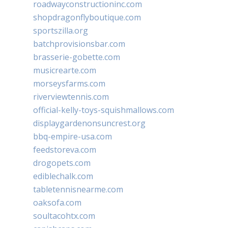
roadwayconstructioninc.com
shopdragonflyboutique.com
sportszilla.org
batchprovisionsbar.com
brasserie-gobette.com
musicrearte.com
morseysfarms.com
riverviewtennis.com
official-kelly-toys-squishmallows.com
displaygardenonsuncrest.org
bbq-empire-usa.com
feedstoreva.com
drogopets.com
ediblechalk.com
tabletennisnearme.com
oaksofa.com
soultacohtx.com