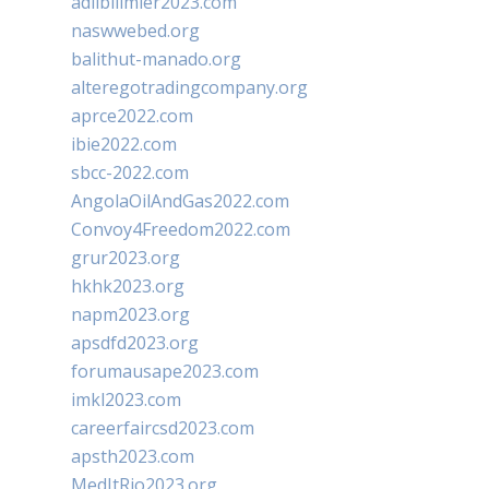
adlibilimler2023.com
naswwebed.org
balithut-manado.org
alteregotradingcompany.org
aprce2022.com
ibie2022.com
sbcc-2022.com
AngolaOilAndGas2022.com
Convoy4Freedom2022.com
grur2023.org
hkhk2023.org
napm2023.org
apsdfd2023.org
forumausape2023.com
imkl2023.com
careerfaircsd2023.com
apsth2023.com
MedItRio2023.org