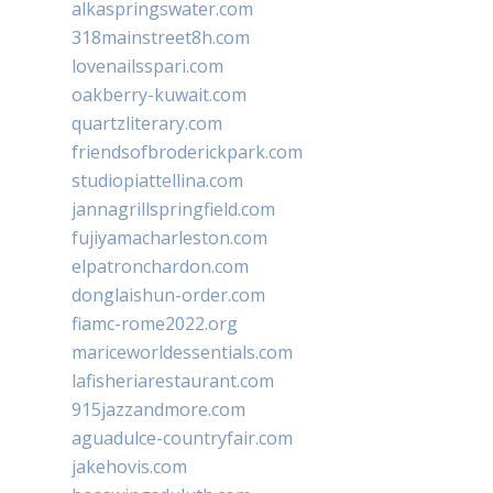
alkaspringswater.com
318mainstreet8h.com
lovenailsspari.com
oakberry-kuwait.com
quartzliterary.com
friendsofbroderickpark.com
studiopiattellina.com
jannagrillspringfield.com
fujiyamacharleston.com
elpatronchardon.com
donglaishun-order.com
fiamc-rome2022.org
mariceworldessentials.com
lafisheriarestaurant.com
915jazzandmore.com
aguadulce-countryfair.com
jakehovis.com