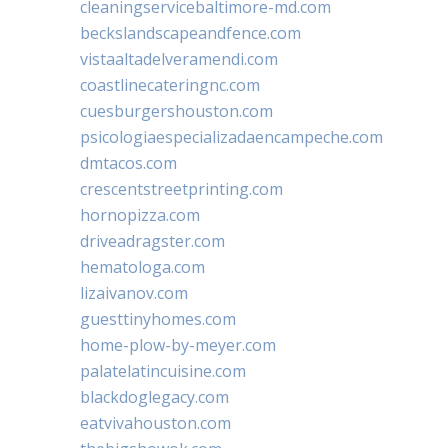
cleaningservicebaltimore-md.com
beckslandscapeandfence.com
vistaaltadelveramendi.com
coastlinecateringnc.com
cuesburgershouston.com
psicologiaespecializadaencampeche.com
dmtacos.com
crescentstreetprinting.com
hornopizza.com
driveadragster.com
hematologa.com
lizaivanov.com
guesttinyhomes.com
home-plow-by-meyer.com
palatelatincuisine.com
blackdoglegacy.com
eatvivahouston.com