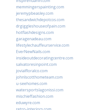
inspirehuahin.com
memmingerspainting.com
jeremypbeasley.com
thesandwichdepotcos.com
drgiggleshouseofpain.com
hotflashdesigns.com
garagenadeau.com
lifestylechauffeurservice.com
EverNewNails.com
insideoutdecoratingcentre.com
salvatoresinpoint.com
jovialfloralco.com
johnlscotthometeam.com
u-seehomes.com
watersportslagonissi.com
mischieffashion.com
eduwyre.com
retro-interiors.com