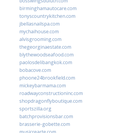
bosswingsduluth.com
birminghamautocare.com
tonyscountrykitchen.com
jbellasnailspa.com
mychaihouse.com
alvisgrooming.com
thegeorginaestate.com
blythewoodseafood.com
paolosdelibangkok.com
bobacove.com
phoone24brookfield.com
mickeybarmama.com
roadwayconstructioninc.com
shopdragonflyboutique.com
sportszilla.org
batchprovisionsbar.com
brasserie-gobette.com
musicrearte.com