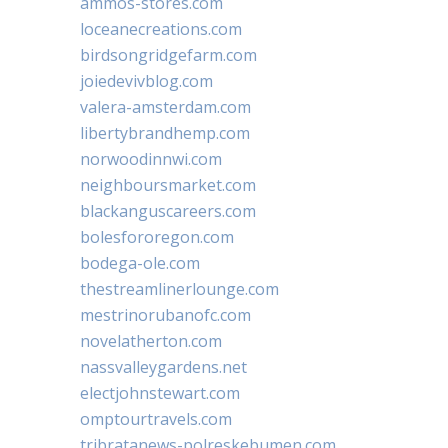
ammos-stores.com
loceanecreations.com
birdsongridgefarm.com
joiedevivblog.com
valera-amsterdam.com
libertybrandhemp.com
norwoodinnwi.com
neighboursmarket.com
blackanguscareers.com
bolesfororegon.com
bodega-ole.com
thestreamlinerlounge.com
mestrinorubanofc.com
novelatherton.com
nassvalleygardens.net
electjohnstewart.com
omptourtravels.com
tribratanews-polreskebumen.com