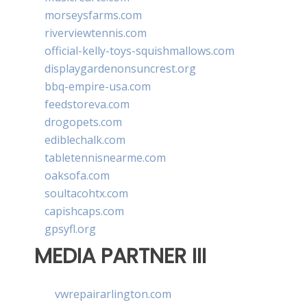
morseysfarms.com
riverviewtennis.com
official-kelly-toys-squishmallows.com
displaygardenonsuncrest.org
bbq-empire-usa.com
feedstoreva.com
drogopets.com
ediblechalk.com
tabletennisnearme.com
oaksofa.com
soultacohtx.com
capishcaps.com
gpsyfl.org
MEDIA PARTNER III
vwrepairarlington.com