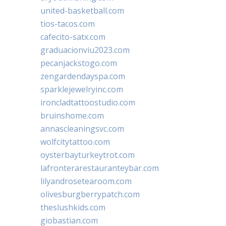
united-basketball.com
tios-tacos.com
cafecito-satx.com
graduacionviu2023.com
pecanjackstogo.com
zengardendayspa.com
sparklejewelryinc.com
ironcladtattoostudio.com
bruinshome.com
annascleaningsvc.com
wolfcitytattoo.com
oysterbayturkeytrot.com
lafronterarestauranteybar.com
lilyandrosetearoom.com
olivesburgberrypatch.com
theslushkids.com
giobastian.com