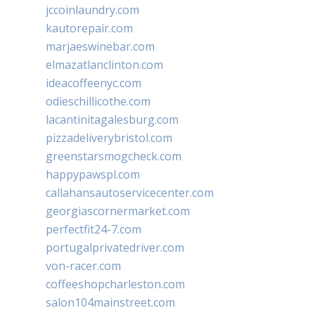
jccoinlaundry.com
kautorepair.com
marjaeswinebar.com
elmazatlanclinton.com
ideacoffeenyc.com
odieschillicothe.com
lacantinitagalesburg.com
pizzadeliverybristol.com
greenstarsmogcheck.com
happypawspl.com
callahansautoservicecenter.com
georgiascornermarket.com
perfectfit24-7.com
portugalprivatedriver.com
von-racer.com
coffeeshopcharleston.com
salon104mainstreet.com