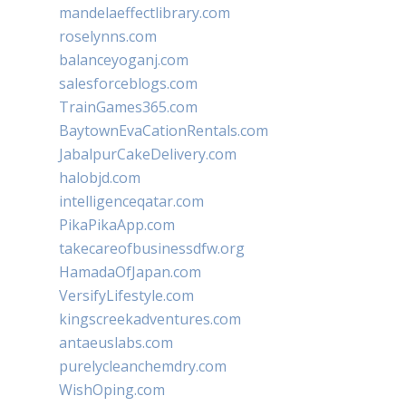
mandelaeffectlibrary.com
roselynns.com
balanceyoganj.com
salesforceblogs.com
TrainGames365.com
BaytownEvaCationRentals.com
JabalpurCakeDelivery.com
halobjd.com
intelligenceqatar.com
PikaPikaApp.com
takecareofbusinessdfw.org
HamadaOfJapan.com
VersifyLifestyle.com
kingscreekadventures.com
antaeuslabs.com
purelycleanchemdry.com
WishOping.com