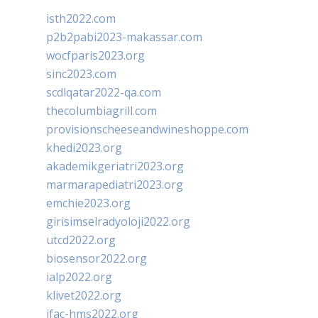
isth2022.com
p2b2pabi2023-makassar.com
wocfparis2023.org
sinc2023.com
scdlqatar2022-qa.com
thecolumbiagrill.com
provisionscheeseandwineshoppe.com
khedi2023.org
akademikgeriatri2023.org
marmarapediatri2023.org
emchie2023.org
girisimselradyoloji2022.org
utcd2022.org
biosensor2022.org
ialp2022.org
klivet2022.org
ifac-hms2022.org