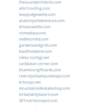
thesoundarchitects.com
allin1roofing.com
keepjudgewebb.com
anatomyofadventure.com
drivancastillo.com
cmmedspa.com
midletontkd.com
gardensandgrills.com
basilfoodwine.com
nikko-tochigi.net
caribbean-corner.com
bluemoongiftcards.com
rivercitysteampunkexpo.com
kchoops.net
mountainsideskateshop.com
kirtlandcitytavern.com
301nutritionspot.com