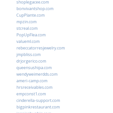
shoplegacee.com
bonvivantshop.com
CupPlante.com
mpzin.com
stcreal.com
PopUpFlea.com
valueml.com
rebeccatorresjewelry.com
jmpbliss.com
drjorgerico.com
queensushipa.com
wendyweimerdds.com
ameri-camp.com
hrsreceivables.com
empconst1.com
cinderella-support.com
bigpinkrestaurant.com