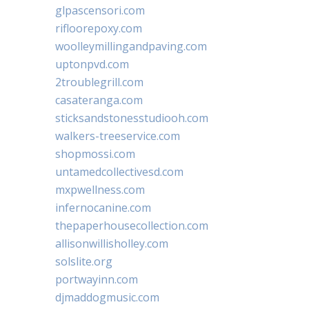
glpascensori.com
rifloorepoxy.com
woolleymillingandpaving.com
uptonpvd.com
2troublegrill.com
casateranga.com
sticksandstonesstudiooh.com
walkers-treeservice.com
shopmossi.com
untamedcollectivesd.com
mxpwellness.com
infernocanine.com
thepaperhousecollection.com
allisonwillisholley.com
solslite.org
portwayinn.com
djmaddogmusic.com