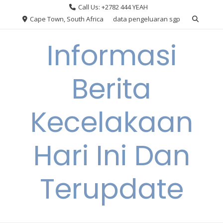
Skip
Call Us: +2782 444 YEAH
to
Cape Town, South Africa
data pengeluaran sgp
content
Informasi
Berita
Kecelakaan
Hari Ini Dan
Terupdate