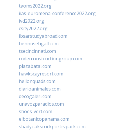
taoms2022.org
iias-euromena-conference2022.org
ivd2022.org
csity2022.org
ibsarstudyabroad.com
bennusehgall.com
tsecincinnati.com
roderconstructiongroup.com
plazabatai.com
hawkscayresort.com
hellonquads.com
diarioanimales.com
decogaleri.com
unavozparadios.com
shoes-vert.com
elbotanicopanama.com
shadyoaksrockportrvpark.com