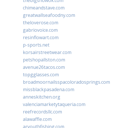
thebigshowok.com
chimeandstave.com
greatwallseafoodny.com
theloverose.com
gabriovoice.com
resinflowart.com
p-sports.net
korsairstreetwear.com
petshopallston.com
avenue26tacos.com
topgglasses.com
broadmoornailsspacoloradosprings.com
missblackpasadena.com
anneskitchen.org
valenciamarketytaqueria.com
reefrecordsllc.com
alawaffle.com
aryouthfishing.com