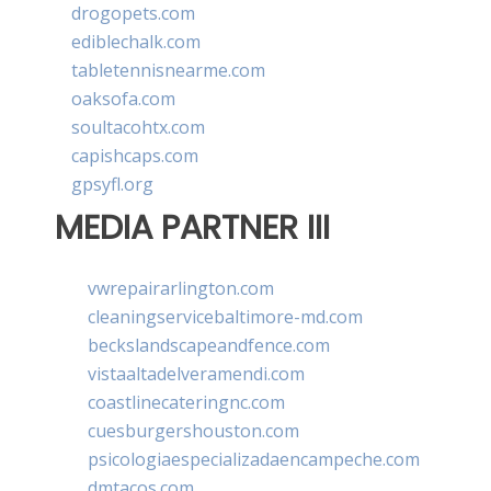
drogopets.com
ediblechalk.com
tabletennisnearme.com
oaksofa.com
soultacohtx.com
capishcaps.com
gpsyfl.org
MEDIA PARTNER III
vwrepairarlington.com
cleaningservicebaltimore-md.com
beckslandscapeandfence.com
vistaaltadelveramendi.com
coastlinecateringnc.com
cuesburgershouston.com
psicologiaespecializadaencampeche.com
dmtacos.com