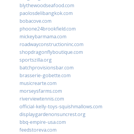
blythewoodseafood.com
paolosdelibangkok.com
bobacove.com
phoone24brookfield.com
mickeybarmama.com
roadwayconstructioninc.com
shopdragonflyboutique.com
sportszilla.org
batchprovisionsbar.com
brasserie-gobette.com
musicrearte.com
morseysfarms.com
riverviewtennis.com
official-kelly-toys-squishmallows.com
displaygardenonsuncrest.org
bbq-empire-usa.com
feedstoreva.com