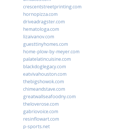
crescentstreetprinting.com
hornopizza.com
driveadragster.com
hematologa.com
lizaivanov.com
guesttinyhomes.com
home-plow-by-meyer.com
palatelatincuisine.com
blackdoglegacy.com
eatvivahouston.com
thebigshowok.com
chimeandstave.com
greatwallseafoodny.com
theloverose.com
gabriovoice.com
resinflowart.com
p-sports.net