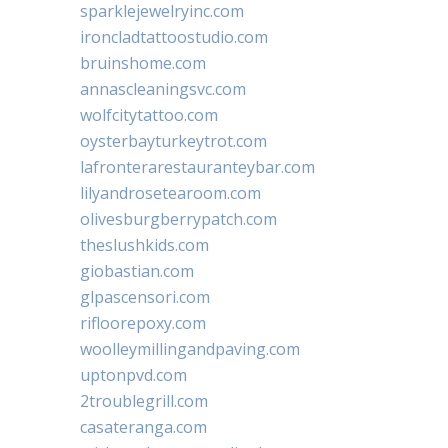
sparklejewelryinc.com
ironcladtattoostudio.com
bruinshome.com
annascleaningsvc.com
wolfcitytattoo.com
oysterbayturkeytrot.com
lafronterarestauranteybar.com
lilyandrosetearoom.com
olivesburgberrypatch.com
theslushkids.com
giobastian.com
glpascensori.com
rifloorepoxy.com
woolleymillingandpaving.com
uptonpvd.com
2troublegrill.com
casateranga.com