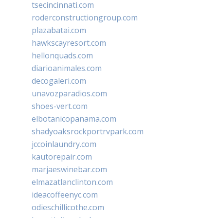
tsecincinnati.com
roderconstructiongroup.com
plazabatai.com
hawkscayresort.com
hellonquads.com
diarioanimales.com
decogaleri.com
unavozparadios.com
shoes-vert.com
elbotanicopanama.com
shadyoaksrockportrvpark.com
jccoinlaundry.com
kautorepair.com
marjaeswinebar.com
elmazatlanclinton.com
ideacoffeenyc.com
odieschillicothe.com