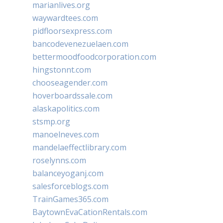
marianlives.org
waywardtees.com
pidfloorsexpress.com
bancodevenezuelaen.com
bettermoodfoodcorporation.com
hingstonnt.com
chooseagender.com
hoverboardssale.com
alaskapolitics.com
stsmp.org
manoelneves.com
mandelaeffectlibrary.com
roselynns.com
balanceyoganj.com
salesforceblogs.com
TrainGames365.com
BaytownEvaCationRentals.com