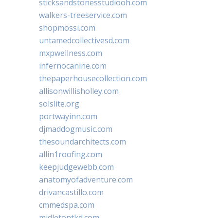
sticksandstonesstudiooh.com
walkers-treeservice.com
shopmossi.com
untamedcollectivesd.com
mxpwellness.com
infernocanine.com
thepaperhousecollection.com
allisonwillisholley.com
solslite.org
portwayinn.com
djmaddogmusic.com
thesoundarchitects.com
allin1roofing.com
keepjudgewebb.com
anatomyofadventure.com
drivancastillo.com
cmmedspa.com
midletontkd.com