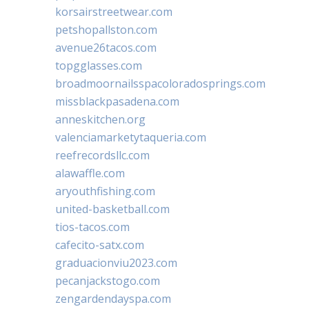
korsairstreetwear.com
petshopallston.com
avenue26tacos.com
topgglasses.com
broadmoornailsspacoloradosprings.com
missblackpasadena.com
anneskitchen.org
valenciamarketytaqueria.com
reefrecordsllc.com
alawaffle.com
aryouthfishing.com
united-basketball.com
tios-tacos.com
cafecito-satx.com
graduacionviu2023.com
pecanjackstogo.com
zengardendayspa.com