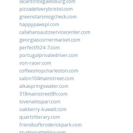
lacantinitagalesburg.com
pizzadeliverybristol.com
greenstarsmogcheck.com
happypawspl.com
callahansautoservicecenter.com
georgiascornermarket.com
perfectfit24-7.com
portugalprivatedriver.com
von-racer.com
coffeeshopcharleston.com
salon104mainstreet.com
alkaspringswater.com
318mainstreet8h.com
lovenailsspari.com
oakberry-kuwait.com
quartzliterary.com
friendsofbroderickpark.com
studiopiattellina.com