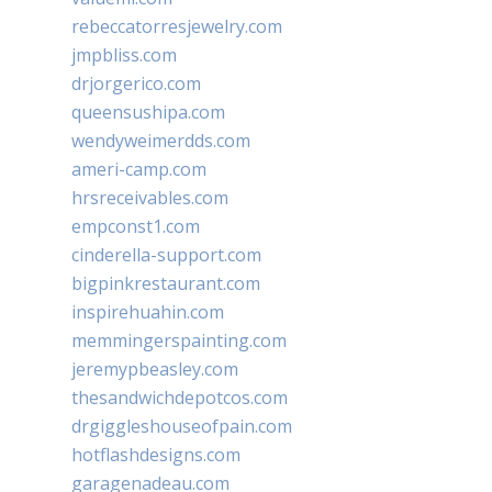
rebeccatorresjewelry.com
jmpbliss.com
drjorgerico.com
queensushipa.com
wendyweimerdds.com
ameri-camp.com
hrsreceivables.com
empconst1.com
cinderella-support.com
bigpinkrestaurant.com
inspirehuahin.com
memmingerspainting.com
jeremypbeasley.com
thesandwichdepotcos.com
drgiggleshouseofpain.com
hotflashdesigns.com
garagenadeau.com