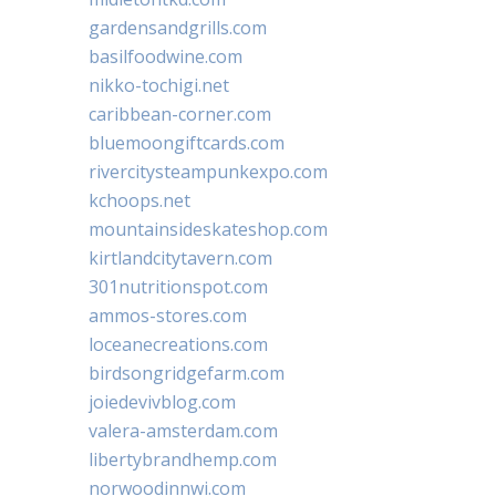
gardensandgrills.com
basilfoodwine.com
nikko-tochigi.net
caribbean-corner.com
bluemoongiftcards.com
rivercitysteampunkexpo.com
kchoops.net
mountainsideskateshop.com
kirtlandcitytavern.com
301nutritionspot.com
ammos-stores.com
loceanecreations.com
birdsongridgefarm.com
joiedevivblog.com
valera-amsterdam.com
libertybrandhemp.com
norwoodinnwi.com