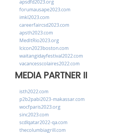
apsdfd2023.org
forumausape2023.com
imkl2023.com
careerfaircsd2023.com
apsth2023.com
MedItRio2023.org
lcicon2023boston.com
waitangidayfestival2022.com
vacancesscolaires2022.com
MEDIA PARTNER II
isth2022.com
p2b2pabi2023-makassar.com
wocfparis2023.org
sinc2023.com
scdlqatar2022-qa.com
thecolumbiagrill.com