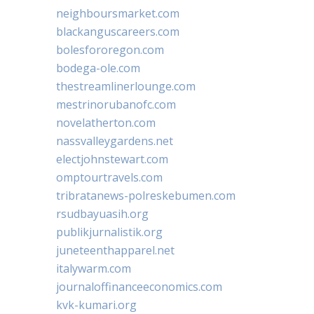
neighboursmarket.com
blackanguscareers.com
bolesfororegon.com
bodega-ole.com
thestreamlinerlounge.com
mestrinorubanofc.com
novelatherton.com
nassvalleygardens.net
electjohnstewart.com
omptourtravels.com
tribratanews-polreskebumen.com
rsudbayuasih.org
publikjurnalistik.org
juneteenthapparel.net
italywarm.com
journaloffinanceeconomics.com
kvk-kumari.org