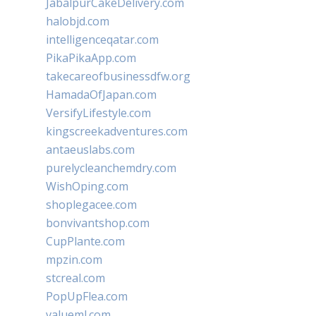
JabalpurCakeDelivery.com
halobjd.com
intelligenceqatar.com
PikaPikaApp.com
takecareofbusinessdfw.org
HamadaOfJapan.com
VersifyLifestyle.com
kingscreekadventures.com
antaeuslabs.com
purelycleanchemdry.com
WishOping.com
shoplegacee.com
bonvivantshop.com
CupPlante.com
mpzin.com
stcreal.com
PopUpFlea.com
valueml.com