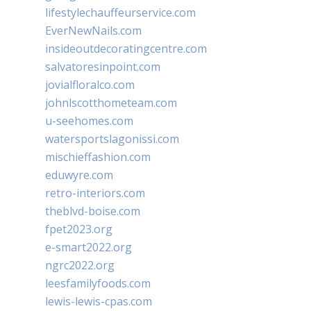
lifestylechauffeurservice.com
EverNewNails.com
insideoutdecoratingcentre.com
salvatoresinpoint.com
jovialfloralco.com
johnlscotthometeam.com
u-seehomes.com
watersportslagonissi.com
mischieffashion.com
eduwyre.com
retro-interiors.com
theblvd-boise.com
fpet2023.org
e-smart2022.org
ngrc2022.org
leesfamilyfoods.com
lewis-lewis-cpas.com