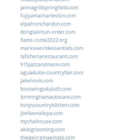
jannagrillspringfield.com
fujiyamacharleston.com
elpatronchardon.com
donglaishun-order.com
fiamc-rome2022.org
mariceworldessentials.com
lafisheriarestaurant.com
915jazzandmore.com
aguadulce-countryfair.com
jakehovis.com
bosswingsduluth.com
birminghamautocare.com
tonyscountrykitchen.com
jbellasnailspa.com
mychaihouse.com
alvisgrooming.com
thegeorginaestate.com