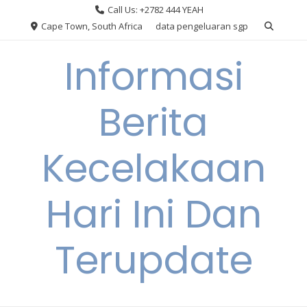
Skip
Call Us: +2782 444 YEAH
to
Cape Town, South Africa
data pengeluaran sgp
content
Informasi
Berita
Kecelakaan
Hari Ini Dan
Terupdate