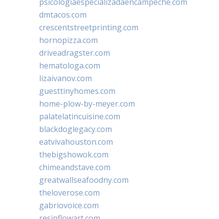
psicologiaespecializadaencampeche.com
dmtacos.com
crescentstreetprinting.com
hornopizza.com
driveadragster.com
hematologa.com
lizaivanov.com
guesttinyhomes.com
home-plow-by-meyer.com
palatelatincuisine.com
blackdoglegacy.com
eatvivahouston.com
thebigshowok.com
chimeandstave.com
greatwallseafoodny.com
theloverose.com
gabriovoice.com
resinflowart.com