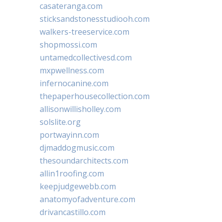
casateranga.com
sticksandstonesstudiooh.com
walkers-treeservice.com
shopmossi.com
untamedcollectivesd.com
mxpwellness.com
infernocanine.com
thepaperhousecollection.com
allisonwillisholley.com
solslite.org
portwayinn.com
djmaddogmusic.com
thesoundarchitects.com
allin1roofing.com
keepjudgewebb.com
anatomyofadventure.com
drivancastillo.com