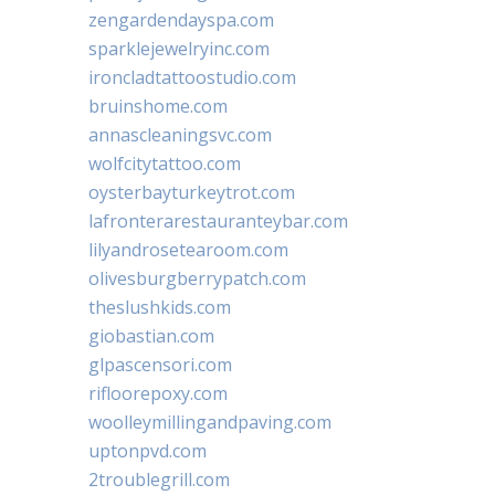
zengardendayspa.com
sparklejewelryinc.com
ironcladtattoostudio.com
bruinshome.com
annascleaningsvc.com
wolfcitytattoo.com
oysterbayturkeytrot.com
lafronterarestauranteybar.com
lilyandrosetearoom.com
olivesburgberrypatch.com
theslushkids.com
giobastian.com
glpascensori.com
rifloorepoxy.com
woolleymillingandpaving.com
uptonpvd.com
2troublegrill.com