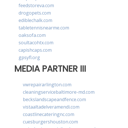
feedstoreva.com
drogopets.com
ediblechalk.com
tabletennisnearme.com
oaksofa.com
soultacohtx.com
capishcaps.com
gpsyfl.org
MEDIA PARTNER III
vwrepairarlington.com
cleaningservicebaltimore-md.com
beckslandscapeandfence.com
vistaaltadelveramendi.com
coastlinecateringnc.com
cuesburgershouston.com