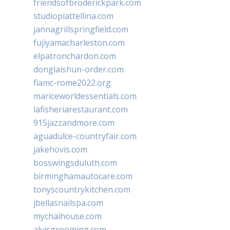
friendsofbroderickpark.com
studiopiattellina.com
jannagrillspringfield.com
fujiyamacharleston.com
elpatronchardon.com
donglaishun-order.com
fiamc-rome2022.org
mariceworldessentials.com
lafisheriarestaurant.com
915jazzandmore.com
aguadulce-countryfair.com
jakehovis.com
bosswingsduluth.com
birminghamautocare.com
tonyscountrykitchen.com
jbellasnailspa.com
mychaihouse.com
alvisgrooming.com