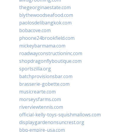
thegeorginaestate.com
blythewoodseafood.com
paolosdelibangkok.com
bobacove.com
phoone24brookfield.com
mickeybarmama.com
roadwayconstructioninc.com
shopdragonflyboutique.com
sportszilla.org
batchprovisionsbar.com
brasserie-gobette.com
musicrearte.com
morseysfarms.com
riverviewtennis.com
official-kelly-toys-squishmallows.com
displaygardenonsuncrest.org
bbq-empire-usa.com