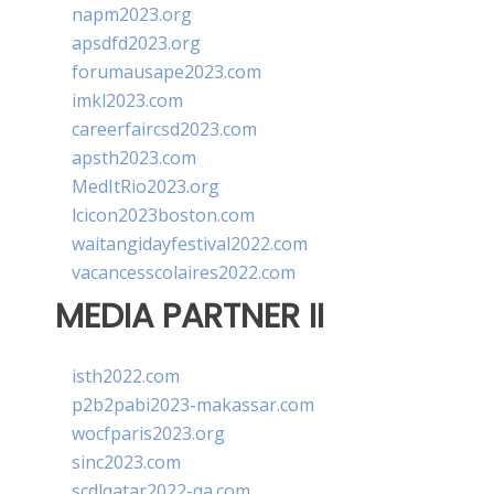
napm2023.org
apsdfd2023.org
forumausape2023.com
imkl2023.com
careerfaircsd2023.com
apsth2023.com
MedItRio2023.org
lcicon2023boston.com
waitangidayfestival2022.com
vacancesscolaires2022.com
MEDIA PARTNER II
isth2022.com
p2b2pabi2023-makassar.com
wocfparis2023.org
sinc2023.com
scdlqatar2022-qa.com