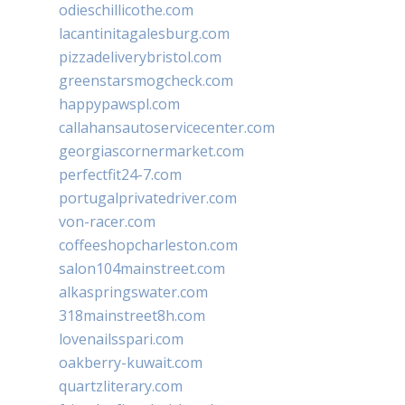
odieschillicothe.com
lacantinitagalesburg.com
pizzadeliverybristol.com
greenstarsmogcheck.com
happypawspl.com
callahansautoservicecenter.com
georgiascornermarket.com
perfectfit24-7.com
portugalprivatedriver.com
von-racer.com
coffeeshopcharleston.com
salon104mainstreet.com
alkaspringswater.com
318mainstreet8h.com
lovenailsspari.com
oakberry-kuwait.com
quartzliterary.com