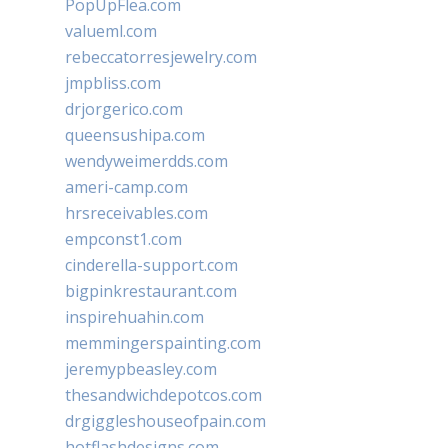
PopUpFlea.com
valueml.com
rebeccatorresjewelry.com
jmpbliss.com
drjorgerico.com
queensushipa.com
wendyweimerdds.com
ameri-camp.com
hrsreceivables.com
empconst1.com
cinderella-support.com
bigpinkrestaurant.com
inspirehuahin.com
memmingerspainting.com
jeremypbeasley.com
thesandwichdepotcos.com
drgiggleshouseofpain.com
hotflashdesigns.com