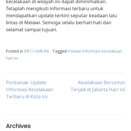
kecelakaan di wilayah ini dapat diminimalkan.
Tetaplah mengikuti informasi terbaru untuk
mendapatkan update terkini seputar keadaan lalu
lintas di Melawi. Semoga selalu berhati-hati dan
selamat sampai tujuan.
Posted in
INFO HARI INI
Tagged
melawi informasi kecelakaan
hari ini
Post
Pontianak: Update
Kecelakaan Beruntun
Informasi Kecelakaan
Terjadi di Jakarta Hari Ini
Terbaru di Kota Ini
navigation
Archives