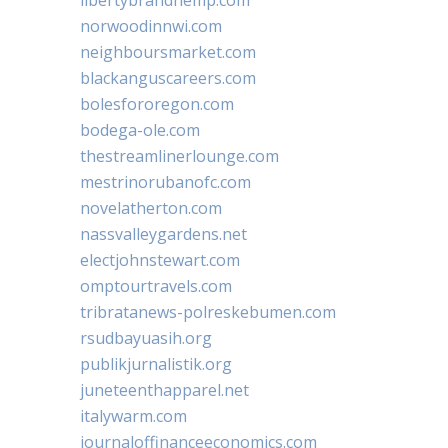
norwoodinnwi.com
neighboursmarket.com
blackanguscareers.com
bolesfororegon.com
bodega-ole.com
thestreamlinerlounge.com
mestrinorubanofc.com
novelatherton.com
nassvalleygardens.net
electjohnstewart.com
omptourtravels.com
tribratanews-polreskebumen.com
rsudbayuasih.org
publikjurnalistik.org
juneteenthapparel.net
italywarm.com
journaloffinanceeconomics.com