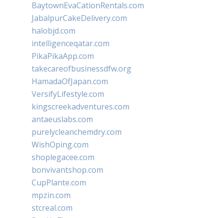
BaytownEvaCationRentals.com
JabalpurCakeDelivery.com
halobjd.com
intelligenceqatar.com
PikaPikaApp.com
takecareofbusinessdfw.org
HamadaOfJapan.com
VersifyLifestyle.com
kingscreekadventures.com
antaeuslabs.com
purelycleanchemdry.com
WishOping.com
shoplegacee.com
bonvivantshop.com
CupPlante.com
mpzin.com
stcreal.com