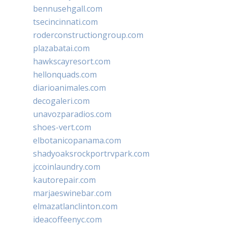
bennusehgall.com
tsecincinnati.com
roderconstructiongroup.com
plazabatai.com
hawkscayresort.com
hellonquads.com
diarioanimales.com
decogaleri.com
unavozparadios.com
shoes-vert.com
elbotanicopanama.com
shadyoaksrockportrvpark.com
jccoinlaundry.com
kautorepair.com
marjaeswinebar.com
elmazatlanclinton.com
ideacoffeenyc.com