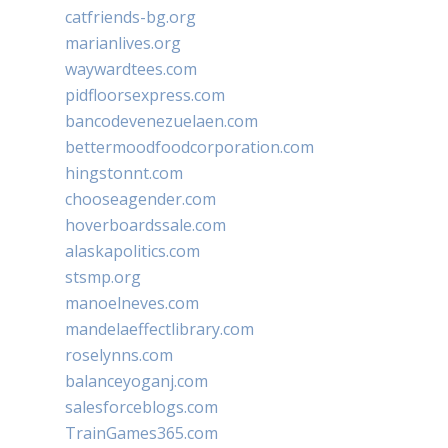
catfriends-bg.org
marianlives.org
waywardtees.com
pidfloorsexpress.com
bancodevenezuelaen.com
bettermoodfoodcorporation.com
hingstonnt.com
chooseagender.com
hoverboardssale.com
alaskapolitics.com
stsmp.org
manoelneves.com
mandelaeffectlibrary.com
roselynns.com
balanceyoganj.com
salesforceblogs.com
TrainGames365.com