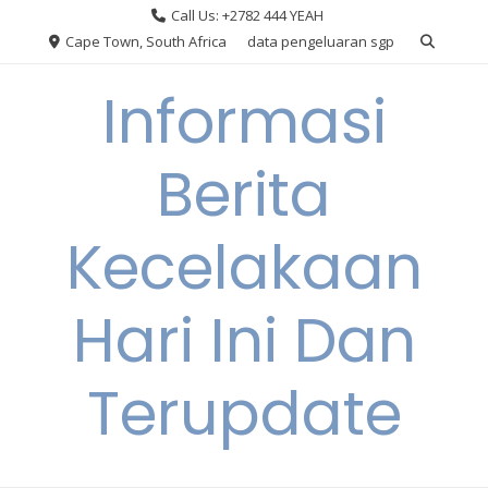
Skip
Call Us: +2782 444 YEAH
to
Cape Town, South Africa
data pengeluaran sgp
content
Informasi
Berita
Kecelakaan
Hari Ini Dan
Terupdate