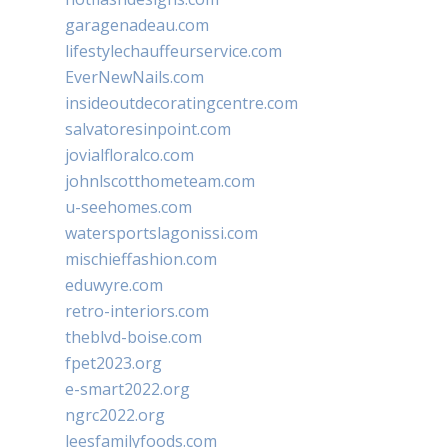
garagenadeau.com
lifestylechauffeurservice.com
EverNewNails.com
insideoutdecoratingcentre.com
salvatoresinpoint.com
jovialfloralco.com
johnlscotthometeam.com
u-seehomes.com
watersportslagonissi.com
mischieffashion.com
eduwyre.com
retro-interiors.com
theblvd-boise.com
fpet2023.org
e-smart2022.org
ngrc2022.org
leesfamilyfoods.com