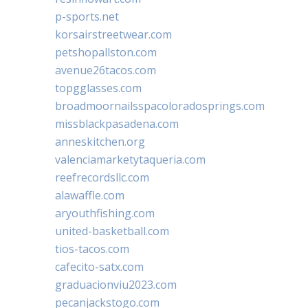
p-sports.net
korsairstreetwear.com
petshopallston.com
avenue26tacos.com
topgglasses.com
broadmoornailsspacoloradosprings.com
missblackpasadena.com
anneskitchen.org
valenciamarketytaqueria.com
reefrecordsllc.com
alawaffle.com
aryouthfishing.com
united-basketball.com
tios-tacos.com
cafecito-satx.com
graduacionviu2023.com
pecanjackstogo.com