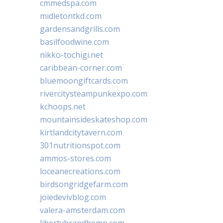
cmmedspa.com
midletontkd.com
gardensandgrills.com
basilfoodwine.com
nikko-tochigi.net
caribbean-corner.com
bluemoongiftcards.com
rivercitysteampunkexpo.com
kchoops.net
mountainsideskateshop.com
kirtlandcitytavern.com
301nutritionspot.com
ammos-stores.com
loceanecreations.com
birdsongridgefarm.com
joiedevivblog.com
valera-amsterdam.com
libertybrandhemp.com