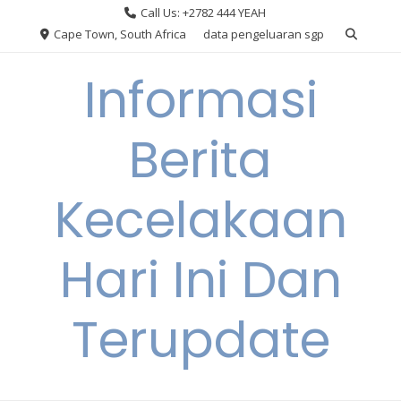
Skip
Call Us: +2782 444 YEAH
to
Cape Town, South Africa
data pengeluaran sgp
content
Informasi
Berita
Kecelakaan
Hari Ini Dan
Terupdate