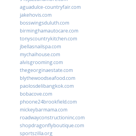
aguadulce-countryfair.com
jakehovis.com
bosswingsduluth.com
birminghamautocare.com
tonyscountrykitchen.com
jbellasnailspa.com
mychaihouse.com
alvisgrooming.com
thegeorginaestate.com
blythewoodseafood.com
paolosdelibangkok.com
bobacove.com
phoone24brookfield.com
mickeybarmama.com
roadwayconstructioninc.com
shopdragonflyboutique.com
sportszilla.org