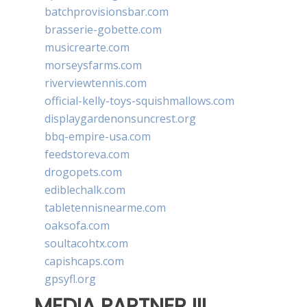
batchprovisionsbar.com
brasserie-gobette.com
musicrearte.com
morseysfarms.com
riverviewtennis.com
official-kelly-toys-squishmallows.com
displaygardenonsuncrest.org
bbq-empire-usa.com
feedstoreva.com
drogopets.com
ediblechalk.com
tabletennisnearme.com
oaksofa.com
soultacohtx.com
capishcaps.com
gpsyfl.org
MEDIA PARTNER III