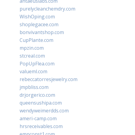
antaeuslabs.com
purelycleanchemdry.com
WishOping.com
shoplegacee.com
bonvivantshop.com
CupPlante.com
mpzin.com
stcreal.com
PopUpFlea.com
valueml.com
rebeccatorresjewelry.com
jmpbliss.com
drjorgerico.com
queensushipa.com
wendyweimerdds.com
ameri-camp.com
hrsreceivables.com
empconst1.com