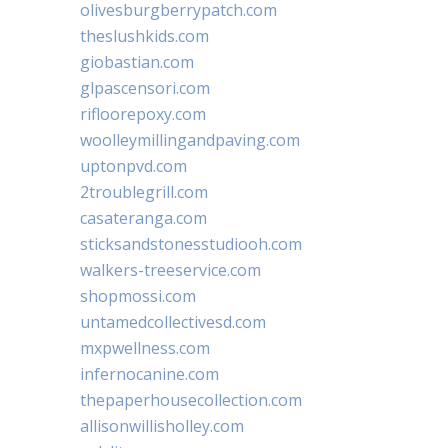
olivesburgberrypatch.com
theslushkids.com
giobastian.com
glpascensori.com
rifloorepoxy.com
woolleymillingandpaving.com
uptonpvd.com
2troublegrill.com
casateranga.com
sticksandstonesstudiooh.com
walkers-treeservice.com
shopmossi.com
untamedcollectivesd.com
mxpwellness.com
infernocanine.com
thepaperhousecollection.com
allisonwillisholley.com