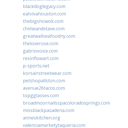
blackdoglegacy.com
eatvivahouston.com
thebigshowok.com
chimeandstave.com
greatwallseafoodny.com
theloverose.com
gabriovoice.com
resinflowart.com
p-sports.net
korsairstreetwear.com
petshopallston.com
avenue26tacos.com
topgglasses.com
broadmoornailsspacoloradosprings.com
missblackpasadena.com
anneskitchen.org
valenciamarketytaqueria.com