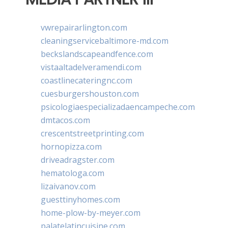
vwrepairarlington.com
cleaningservicebaltimore-md.com
beckslandscapeandfence.com
vistaaltadelveramendi.com
coastlinecateringnc.com
cuesburgershouston.com
psicologiaespecializadaencampeche.com
dmtacos.com
crescentstreetprinting.com
hornopizza.com
driveadragster.com
hematologa.com
lizaivanov.com
guesttinyhomes.com
home-plow-by-meyer.com
palatelatincuisine.com