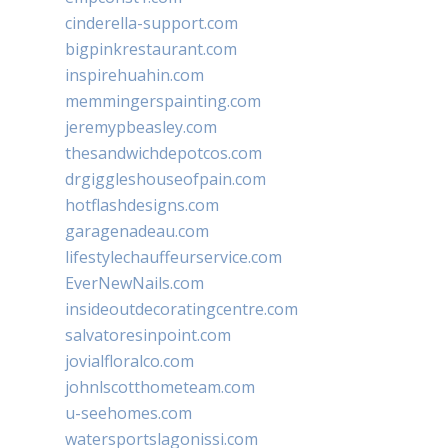
cinderella-support.com
bigpinkrestaurant.com
inspirehuahin.com
memmingerspainting.com
jeremypbeasley.com
thesandwichdepotcos.com
drgiggleshouseofpain.com
hotflashdesigns.com
garagenadeau.com
lifestylechauffeurservice.com
EverNewNails.com
insideoutdecoratingcentre.com
salvatoresinpoint.com
jovialfloralco.com
johnlscotthometeam.com
u-seehomes.com
watersportslagonissi.com