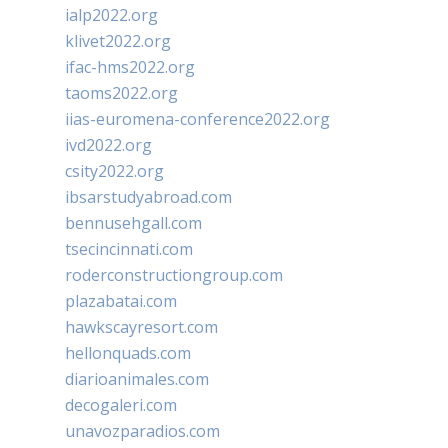
ialp2022.org
klivet2022.org
ifac-hms2022.org
taoms2022.org
iias-euromena-conference2022.org
ivd2022.org
csity2022.org
ibsarstudyabroad.com
bennusehgall.com
tsecincinnati.com
roderconstructiongroup.com
plazabatai.com
hawkscayresort.com
hellonquads.com
diarioanimales.com
decogaleri.com
unavozparadios.com