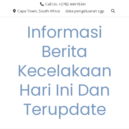
Skip
Call Us: +2782 444 YEAH
to
Cape Town, South Africa
data pengeluaran sgp
content
Informasi
Berita
Kecelakaan
Hari Ini Dan
Terupdate