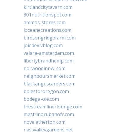
kirtlandcitytavern.com
301nutritionspot.com
ammos-stores.com
loceanecreations.com
birdsongridgefarm.com
joiedevivblog.com
valera-amsterdam.com
libertybrandhemp.com
norwoodinnwi.com
neighboursmarket.com
blackanguscareers.com
bolesfororegon.com
bodega-ole.com
thestreamlinerlounge.com
mestrinorubanofc.com
novelatherton.com
nassvalleygardens.net