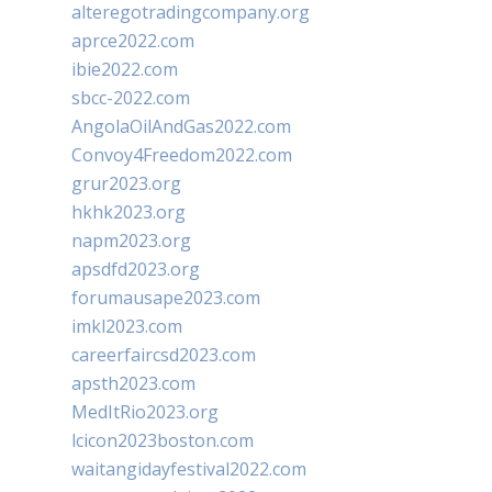
alteregotradingcompany.org
aprce2022.com
ibie2022.com
sbcc-2022.com
AngolaOilAndGas2022.com
Convoy4Freedom2022.com
grur2023.org
hkhk2023.org
napm2023.org
apsdfd2023.org
forumausape2023.com
imkl2023.com
careerfaircsd2023.com
apsth2023.com
MedItRio2023.org
lcicon2023boston.com
waitangidayfestival2022.com