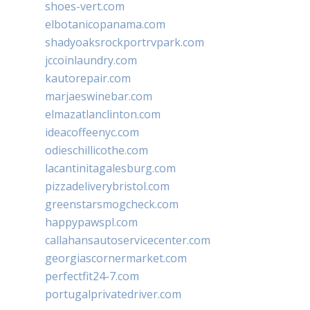
shoes-vert.com
elbotanicopanama.com
shadyoaksrockportrvpark.com
jccoinlaundry.com
kautorepair.com
marjaeswinebar.com
elmazatlanclinton.com
ideacoffeenyc.com
odieschillicothe.com
lacantinitagalesburg.com
pizzadeliverybristol.com
greenstarsmogcheck.com
happypawspl.com
callahansautoservicecenter.com
georgiascornermarket.com
perfectfit24-7.com
portugalprivatedriver.com