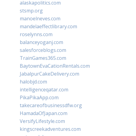
alaskapolitics.com
stsmp.org
manoelneves.com
mandelaeffectlibrary.com
roselynns.com
balanceyoganj.com
salesforceblogs.com
TrainGames365.com
BaytownEvaCationRentals.com
JabalpurCakeDelivery.com
halobjd.com
intelligenceqatar.com
PikaPikaApp.com
takecareofbusinessdfw.org
HamadaOfJapan.com
VersifyLifestyle.com
kingscreekadventures.com