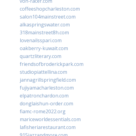
von-racer.com
coffeeshopcharleston.com
salon104mainstreet.com
alkaspringswater.com
318mainstreet8h.com
lovenailsspari.com
oakberry-kuwait.com
quartzliterary.com
friendsofbroderickpark.com
studiopiattellina.com
jannagrillspringfield.com
fujiyamacharleston.com
elpatronchardon.com
donglaishun-order.com
fiamc-rome2022.org
mariceworldessentials.com
lafisheriarestaurant.com
915jazzandmore.com