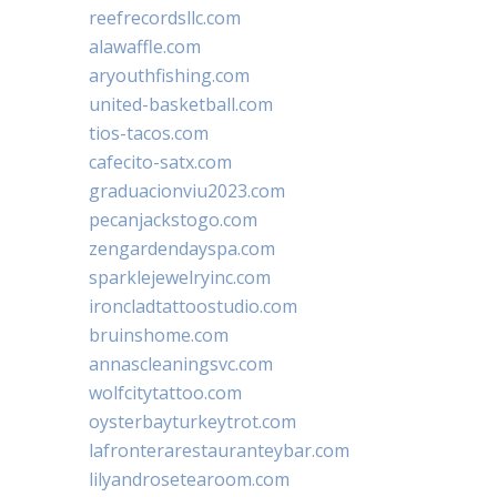
reefrecordsllc.com
alawaffle.com
aryouthfishing.com
united-basketball.com
tios-tacos.com
cafecito-satx.com
graduacionviu2023.com
pecanjackstogo.com
zengardendayspa.com
sparklejewelryinc.com
ironcladtattoostudio.com
bruinshome.com
annascleaningsvc.com
wolfcitytattoo.com
oysterbayturkeytrot.com
lafronterarestauranteybar.com
lilyandrosetearoom.com