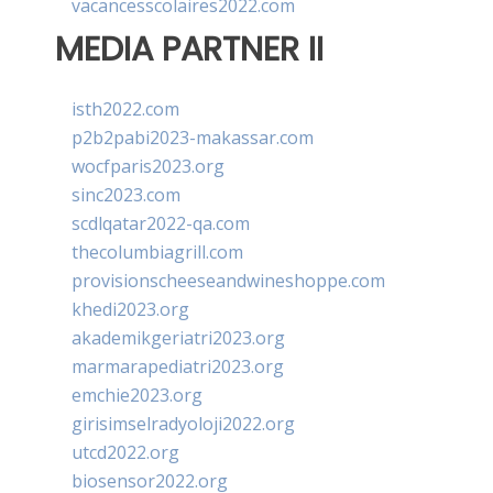
vacancesscolaires2022.com
MEDIA PARTNER II
isth2022.com
p2b2pabi2023-makassar.com
wocfparis2023.org
sinc2023.com
scdlqatar2022-qa.com
thecolumbiagrill.com
provisionscheeseandwineshoppe.com
khedi2023.org
akademikgeriatri2023.org
marmarapediatri2023.org
emchie2023.org
girisimselradyoloji2022.org
utcd2022.org
biosensor2022.org