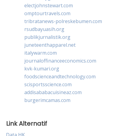
electjohnstewart.com
omptourtravels.com
tribratanews-polreskebumen.com
rsudbayuasih.org
publikjurnalistik.org
juneteenthapparel.net
italywarm.com
journaloffinanceeconomics.com
kvk-kumari.org
foodscienceandtechnology.com
scisportsscience.com
addisababacuisineaz.com
burgerimcamas.com
Link Alternatif
Data HK