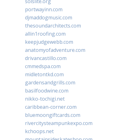
solslite.org
portwayinn.com
djmaddogmusic.com
thesoundarchitects.com
allin1roofing.com
keepjudgewebb.com
anatomyofadventure.com
drivancastillo.com
cmmedspa.com
midletontkd.com
gardensandgrills.com
basilfoodwine.com
nikko-tochigi.net
caribbean-corner.com
bluemoongiftcards.com
rivercitysteampunkexpo.com
kchoops.net
mountainsideskateshop.com