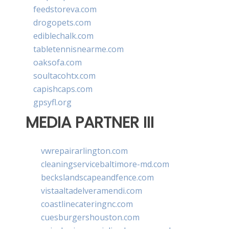
feedstoreva.com
drogopets.com
ediblechalk.com
tabletennisnearme.com
oaksofa.com
soultacohtx.com
capishcaps.com
gpsyfl.org
MEDIA PARTNER III
vwrepairarlington.com
cleaningservicebaltimore-md.com
beckslandscapeandfence.com
vistaaltadelveramendi.com
coastlinecateringnc.com
cuesburgershouston.com