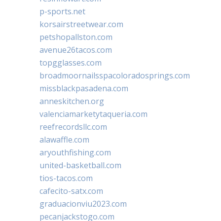
p-sports.net
korsairstreetwear.com
petshopallston.com
avenue26tacos.com
topgglasses.com
broadmoornailsspacoloradosprings.com
missblackpasadena.com
anneskitchen.org
valenciamarketytaqueria.com
reefrecordsllc.com
alawaffle.com
aryouthfishing.com
united-basketball.com
tios-tacos.com
cafecito-satx.com
graduacionviu2023.com
pecanjackstogo.com