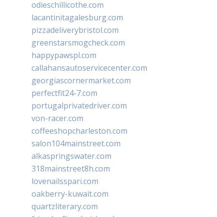
odieschillicothe.com
lacantinitagalesburg.com
pizzadeliverybristol.com
greenstarsmogcheck.com
happypawspl.com
callahansautoservicecenter.com
georgiascornermarket.com
perfectfit24-7.com
portugalprivatedriver.com
von-racer.com
coffeeshopcharleston.com
salon104mainstreet.com
alkaspringswater.com
318mainstreet8h.com
lovenailsspari.com
oakberry-kuwait.com
quartzliterary.com