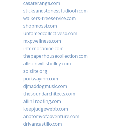
casateranga.com
sticksandstonesstudiooh.com
walkers-treeservice.com
shopmossi.com
untamedcollectivesd.com
mxpwellness.com
infernocanine.com
thepaperhousecollection.com
allisonwillisholley.com
solslite.org
portwayinn.com
djmaddogmusic.com
thesoundarchitects.com
allin1roofing.com
keepjudgewebb.com
anatomyofadventure.com
drivancastillo.com