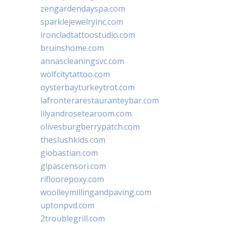
zengardendayspa.com
sparklejewelryinc.com
ironcladtattoostudio.com
bruinshome.com
annascleaningsvc.com
wolfcitytattoo.com
oysterbayturkeytrot.com
lafronterarestauranteybar.com
lilyandrosetearoom.com
olivesburgberrypatch.com
theslushkids.com
giobastian.com
glpascensori.com
rifloorepoxy.com
woolleymillingandpaving.com
uptonpvd.com
2troublegrill.com