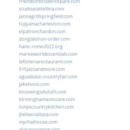
friendsofbroderickpark.com
studiopiattellina.com
jannagrillspringfield.com
fujiyamacharleston.com
elpatronchardon.com
donglaishun-order.com
fiamc-rome2022.org
mariceworldessentials.com
lafisheriarestaurant.com
915jazzandmore.com
aguadulce-countryfair.com
jakehovis.com
bosswingsduluth.com
birminghamautocare.com
tonyscountrykitchen.com
jbellasnailspa.com
mychaihouse.com
alvisgrooming.com