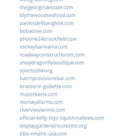
thegeorginaestate.com
blythewoodseafood.com
paolosdelibangkok.com
bobacove.com
phoone24brookfield.com
mickeybarmama.com
roadwayconstructioninc.com
shopdragonflyboutique.com
sportszilla.org
batchprovisionsbar.com
brasserie-gobette.com
musicrearte.com
morseysfarms.com
riverviewtennis.com
official-kelly-toys-squishmallows.com
displaygardenonsuncrest.org
bbq-empire-usa.com