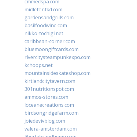
cmmedspa.com
midletontkd.com
gardensandgrills.com
basilfoodwine.com
nikko-tochigi.net
caribbean-corner.com
bluemoongiftcards.com
rivercitysteampunkexpo.com
kchoops.net
mountainsideskateshop.com
kirtlandcitytavern.com
301nutritionspot.com
ammos-stores.com
loceanecreations.com
birdsongridgefarm.com
joiedevivblog.com
valera-amsterdam.com
libertybrandhemp.com