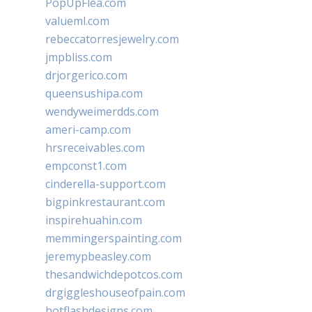
PopUpFlea.com
valueml.com
rebeccatorresjewelry.com
jmpbliss.com
drjorgerico.com
queensushipa.com
wendyweimerdds.com
ameri-camp.com
hrsreceivables.com
empconst1.com
cinderella-support.com
bigpinkrestaurant.com
inspirehuahin.com
memmingerspainting.com
jeremypbeasley.com
thesandwichdepotcos.com
drgiggleshouseofpain.com
hotflashdesigns.com