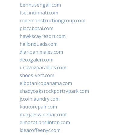
bennusehgall.com
tsecincinnati.com
roderconstructiongroup.com
plazabatai.com
hawkscayresort.com
hellonquads.com
diarioanimales.com
decogaleri.com
unavozparadios.com
shoes-vert.com
elbotanicopanama.com
shadyoaksrockportrvpark.com
jccoinlaundry.com
kautorepair.com
marjaeswinebar.com
elmazatlanclinton.com
ideacoffeenyc.com