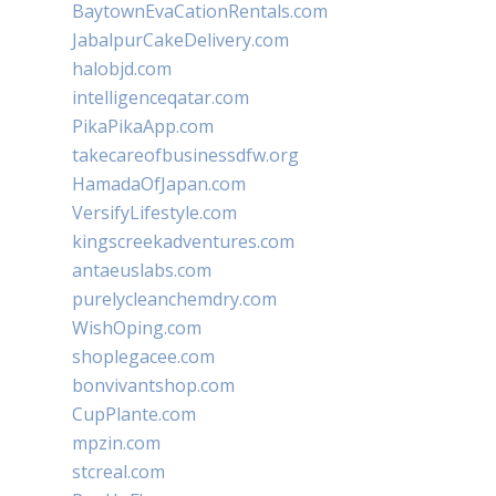
BaytownEvaCationRentals.com
JabalpurCakeDelivery.com
halobjd.com
intelligenceqatar.com
PikaPikaApp.com
takecareofbusinessdfw.org
HamadaOfJapan.com
VersifyLifestyle.com
kingscreekadventures.com
antaeuslabs.com
purelycleanchemdry.com
WishOping.com
shoplegacee.com
bonvivantshop.com
CupPlante.com
mpzin.com
stcreal.com