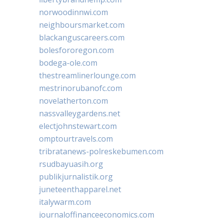
norwoodinnwi.com
neighboursmarket.com
blackanguscareers.com
bolesfororegon.com
bodega-ole.com
thestreamlinerlounge.com
mestrinorubanofc.com
novelatherton.com
nassvalleygardens.net
electjohnstewart.com
omptourtravels.com
tribratanews-polreskebumen.com
rsudbayuasih.org
publikjurnalistik.org
juneteenthapparel.net
italywarm.com
journaloffinanceeconomics.com