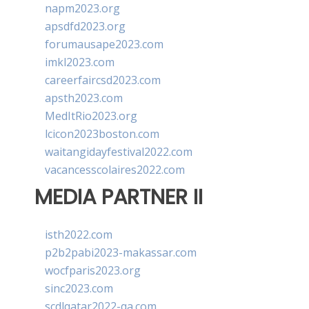
napm2023.org
apsdfd2023.org
forumausape2023.com
imkl2023.com
careerfaircsd2023.com
apsth2023.com
MedItRio2023.org
lcicon2023boston.com
waitangidayfestival2022.com
vacancesscolaires2022.com
MEDIA PARTNER II
isth2022.com
p2b2pabi2023-makassar.com
wocfparis2023.org
sinc2023.com
scdlqatar2022-qa.com