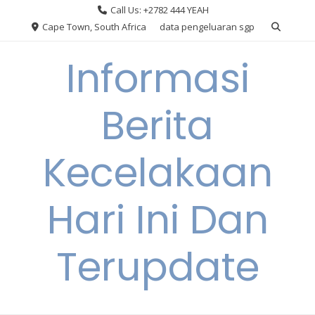
Skip
Call Us: +2782 444 YEAH
to
Cape Town, South Africa
data pengeluaran sgp
content
Informasi
Berita
Kecelakaan
Hari Ini Dan
Terupdate