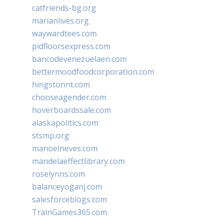
catfriends-bg.org
marianlives.org
waywardtees.com
pidfloorsexpress.com
bancodevenezuelaen.com
bettermoodfoodcorporation.com
hingstonnt.com
chooseagender.com
hoverboardssale.com
alaskapolitics.com
stsmp.org
manoelneves.com
mandelaeffectlibrary.com
roselynns.com
balanceyoganj.com
salesforceblogs.com
TrainGames365.com