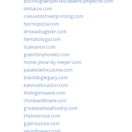
psicologiaespecializadaencampeche.com
dmtacos.com
crescentstreetprinting.com
hornopizza.com
driveadragster.com
hematologa.com
lizaivanov.com
guesttinyhomes.com
home-plow-by-meyer.com
palatelatincuisine.com
blackdoglegacy.com
eatvivahouston.com
thebigshowok.com
chimeandstave.com
greatwallseafoodny.com
theloverose.com
gabriovoice.com
resinflowart.com