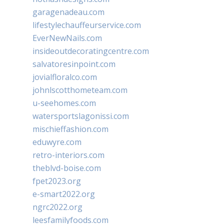
garagenadeau.com
lifestylechauffeurservice.com
EverNewNails.com
insideoutdecoratingcentre.com
salvatoresinpoint.com
jovialfloralco.com
johnlscotthometeam.com
u-seehomes.com
watersportslagonissi.com
mischieffashion.com
eduwyre.com
retro-interiors.com
theblvd-boise.com
fpet2023.org
e-smart2022.org
ngrc2022.org
leesfamilyfoods.com