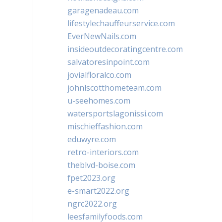
garagenadeau.com
lifestylechauffeurservice.com
EverNewNails.com
insideoutdecoratingcentre.com
salvatoresinpoint.com
jovialfloralco.com
johnlscotthometeam.com
u-seehomes.com
watersportslagonissi.com
mischieffashion.com
eduwyre.com
retro-interiors.com
theblvd-boise.com
fpet2023.org
e-smart2022.org
ngrc2022.org
leesfamilyfoods.com