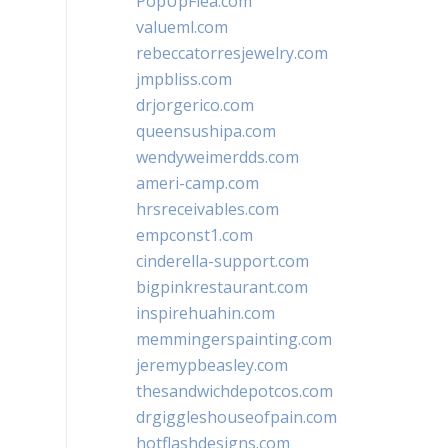
PopUpFlea.com
valueml.com
rebeccatorresjewelry.com
jmpbliss.com
drjorgerico.com
queensushipa.com
wendyweimerdds.com
ameri-camp.com
hrsreceivables.com
empconst1.com
cinderella-support.com
bigpinkrestaurant.com
inspirehuahin.com
memmingerspainting.com
jeremypbeasley.com
thesandwichdepotcos.com
drgiggleshouseofpain.com
hotflashdesigns.com