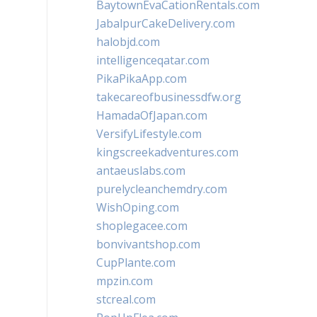
BaytownEvaCationRentals.com
JabalpurCakeDelivery.com
halobjd.com
intelligenceqatar.com
PikaPikaApp.com
takecareofbusinessdfw.org
HamadaOfJapan.com
VersifyLifestyle.com
kingscreekadventures.com
antaeuslabs.com
purelycleanchemdry.com
WishOping.com
shoplegacee.com
bonvivantshop.com
CupPlante.com
mpzin.com
stcreal.com