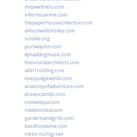
mxpwellness.com
infernocanine.com
thepaperhousecollection.com
allisonwillisholley.com
solslite.org
portwayinn.com
djmaddogmusic.com
thesoundarchitects.com
allin1roofing.com
keepjudgewebb.com
anatomyofadventure.com
drivancastillo.com
cmmedspa.com
midletontkd.com
gardensandgrills.com
basilfoodwine.com
nikko-tochigi.net