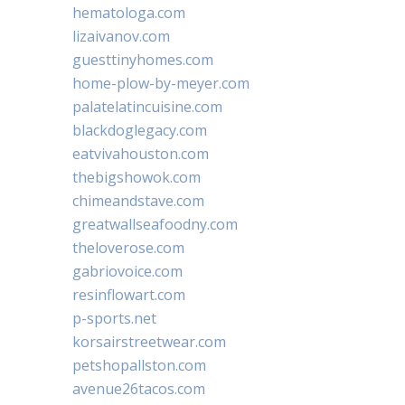
hematologa.com
lizaivanov.com
guesttinyhomes.com
home-plow-by-meyer.com
palatelatincuisine.com
blackdoglegacy.com
eatvivahouston.com
thebigshowok.com
chimeandstave.com
greatwallseafoodny.com
theloverose.com
gabriovoice.com
resinflowart.com
p-sports.net
korsairstreetwear.com
petshopallston.com
avenue26tacos.com