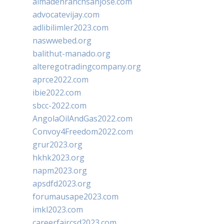
almadenranchsanjose.com
advocatevijay.com
adlibilimler2023.com
naswwebed.org
balithut-manado.org
alteregotradingcompany.org
aprce2022.com
ibie2022.com
sbcc-2022.com
AngolaOilAndGas2022.com
Convoy4Freedom2022.com
grur2023.org
hkhk2023.org
napm2023.org
apsdfd2023.org
forumausape2023.com
imkl2023.com
careerfaircsd2023.com