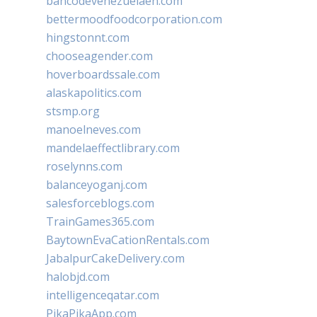
bancodevenezuelaen.com
bettermoodfoodcorporation.com
hingstonnt.com
chooseagender.com
hoverboardssale.com
alaskapolitics.com
stsmp.org
manoelneves.com
mandelaeffectlibrary.com
roselynns.com
balanceyoganj.com
salesforceblogs.com
TrainGames365.com
BaytownEvaCationRentals.com
JabalpurCakeDelivery.com
halobjd.com
intelligenceqatar.com
PikaPikaApp.com