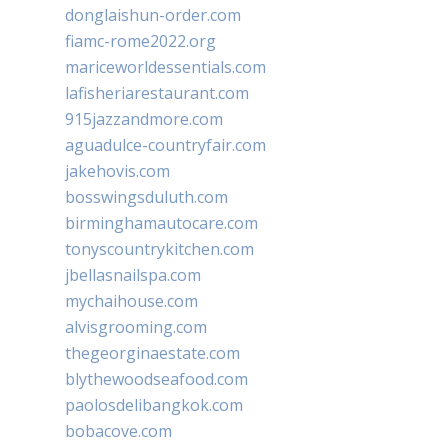
donglaishun-order.com
fiamc-rome2022.org
mariceworldessentials.com
lafisheriarestaurant.com
915jazzandmore.com
aguadulce-countryfair.com
jakehovis.com
bosswingsduluth.com
birminghamautocare.com
tonyscountrykitchen.com
jbellasnailspa.com
mychaihouse.com
alvisgrooming.com
thegeorginaestate.com
blythewoodseafood.com
paolosdelibangkok.com
bobacove.com