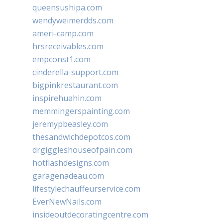
queensushipa.com
wendyweimerdds.com
ameri-camp.com
hrsreceivables.com
empconst1.com
cinderella-support.com
bigpinkrestaurant.com
inspirehuahin.com
memmingerspainting.com
jeremypbeasley.com
thesandwichdepotcos.com
drgiggleshouseofpain.com
hotflashdesigns.com
garagenadeau.com
lifestylechauffeurservice.com
EverNewNails.com
insideoutdecoratingcentre.com