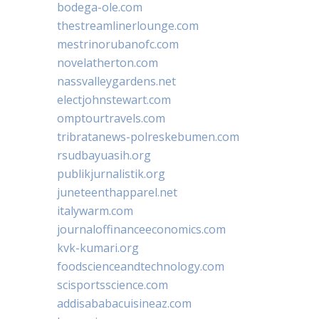
bodega-ole.com
thestreamlinerlounge.com
mestrinorubanofc.com
novelatherton.com
nassvalleygardens.net
electjohnstewart.com
omptourtravels.com
tribratanews-polreskebumen.com
rsudbayuasih.org
publikjurnalistik.org
juneteenthapparel.net
italywarm.com
journaloffinanceeconomics.com
kvk-kumari.org
foodscienceandtechnology.com
scisportsscience.com
addisababacuisineaz.com