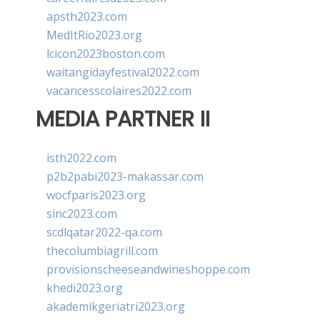
apsth2023.com
MedItRio2023.org
lcicon2023boston.com
waitangidayfestival2022.com
vacancesscolaires2022.com
MEDIA PARTNER II
isth2022.com
p2b2pabi2023-makassar.com
wocfparis2023.org
sinc2023.com
scdlqatar2022-qa.com
thecolumbiagrill.com
provisionscheeseandwineshoppe.com
khedi2023.org
akademikgeriatri2023.org