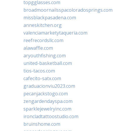
topgglasses.com
broadmoornailsspacoloradosprings.com
missblackpasadena.com
anneskitchen.org
valenciamarketytaqueria.com
reefrecordsllc.com
alawaffle.com
aryouthfishing.com
united-basketball.com
tios-tacos.com
cafecito-satx.com
graduacionviu2023.com
pecanjackstogo.com
zengardendayspa.com
sparklejewelryinc.com
ironcladtattoostudio.com
bruinshome.com