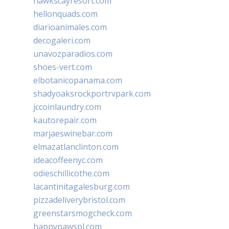
hawkscayresort.com
hellonquads.com
diarioanimales.com
decogaleri.com
unavozparadios.com
shoes-vert.com
elbotanicopanama.com
shadyoaksrockportrvpark.com
jccoinlaundry.com
kautorepair.com
marjaeswinebar.com
elmazatlanclinton.com
ideacoffeenyc.com
odieschillicothe.com
lacantinitagalesburg.com
pizzadeliverybristol.com
greenstarsmogcheck.com
happypawspl.com