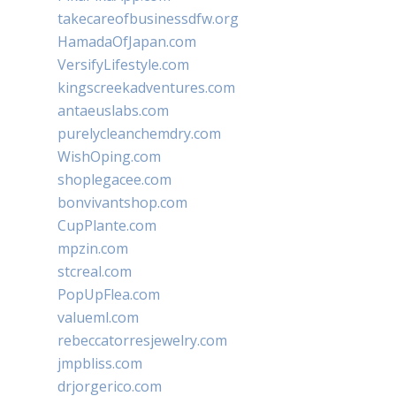
takecareofbusinessdfw.org
HamadaOfJapan.com
VersifyLifestyle.com
kingscreekadventures.com
antaeuslabs.com
purelycleanchemdry.com
WishOping.com
shoplegacee.com
bonvivantshop.com
CupPlante.com
mpzin.com
stcreal.com
PopUpFlea.com
valueml.com
rebeccatorresjewelry.com
jmpbliss.com
drjorgerico.com