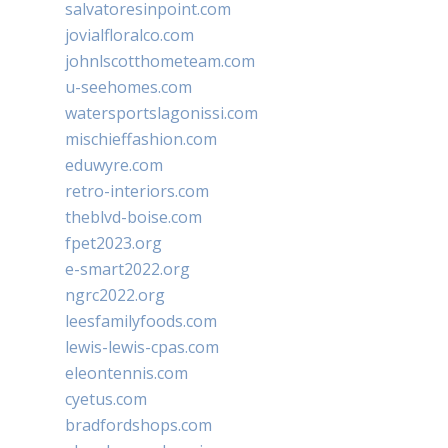
salvatoresinpoint.com
jovialfloralco.com
johnlscotthometeam.com
u-seehomes.com
watersportslagonissi.com
mischieffashion.com
eduwyre.com
retro-interiors.com
theblvd-boise.com
fpet2023.org
e-smart2022.org
ngrc2022.org
leesfamilyfoods.com
lewis-lewis-cpas.com
eleontennis.com
cyetus.com
bradfordshops.com