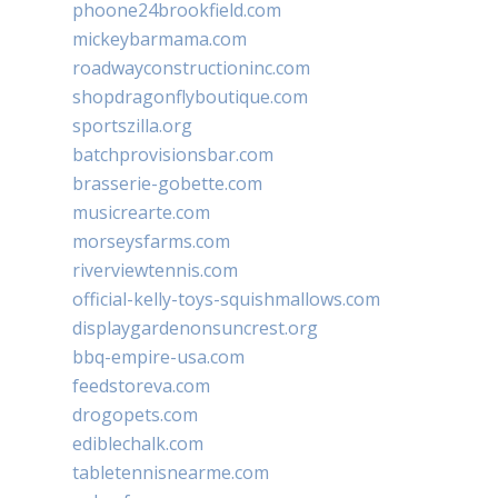
phoone24brookfield.com
mickeybarmama.com
roadwayconstructioninc.com
shopdragonflyboutique.com
sportszilla.org
batchprovisionsbar.com
brasserie-gobette.com
musicrearte.com
morseysfarms.com
riverviewtennis.com
official-kelly-toys-squishmallows.com
displaygardenonsuncrest.org
bbq-empire-usa.com
feedstoreva.com
drogopets.com
ediblechalk.com
tabletennisnearme.com