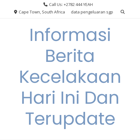
Skip
Call Us: +2782 444 YEAH
to
Cape Town, South Africa
data pengeluaran sgp
content
Informasi
Berita
Kecelakaan
Hari Ini Dan
Terupdate