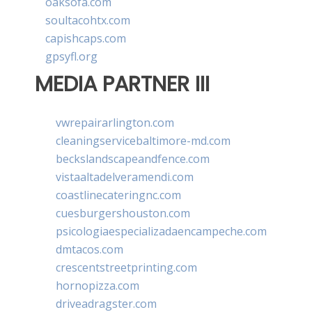
oaksofa.com
soultacohtx.com
capishcaps.com
gpsyfl.org
MEDIA PARTNER III
vwrepairarlington.com
cleaningservicebaltimore-md.com
beckslandscapeandfence.com
vistaaltadelveramendi.com
coastlinecateringnc.com
cuesburgershouston.com
psicologiaespecializadaencampeche.com
dmtacos.com
crescentstreetprinting.com
hornopizza.com
driveadragster.com