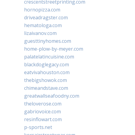
crescentstreetprinting.com
hornopizza.com
driveadragster.com
hematologa.com
lizaivanov.com
guesttinyhomes.com
home-plow-by-meyer.com
palatelatincuisine.com
blackdoglegacy.com
eatvivahouston.com
thebigshowok.com
chimeandstave.com
greatwallseafoodny.com
theloverose.com
gabriovoice.com
resinflowart.com
p-sports.net
korsairstreetwear.com