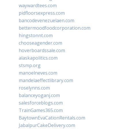
waywardtees.com
pidfloorsexpress.com
bancodevenezuelaen.com
bettermoodfoodcorporation.com
hingstonnt.com
chooseagender.com
hoverboardssale.com
alaskapolitics.com
stsmp.org
manoelneves.com
mandelaeffectlibrary.com
roselynns.com
balanceyoganj.com
salesforceblogs.com
TrainGames365.com
BaytownEvaCationRentals.com
JabalpurCakeDelivery.com