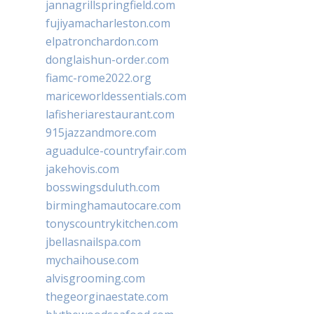
jannagrillspringfield.com
fujiyamacharleston.com
elpatronchardon.com
donglaishun-order.com
fiamc-rome2022.org
mariceworldessentials.com
lafisheriarestaurant.com
915jazzandmore.com
aguadulce-countryfair.com
jakehovis.com
bosswingsduluth.com
birminghamautocare.com
tonyscountrykitchen.com
jbellasnailspa.com
mychaihouse.com
alvisgrooming.com
thegeorginaestate.com