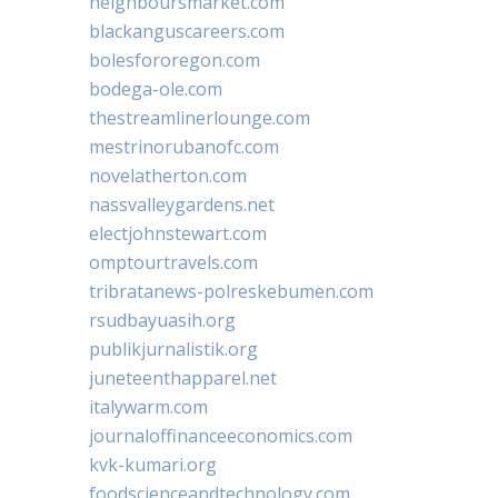
neighboursmarket.com
blackanguscareers.com
bolesfororegon.com
bodega-ole.com
thestreamlinerlounge.com
mestrinorubanofc.com
novelatherton.com
nassvalleygardens.net
electjohnstewart.com
omptourtravels.com
tribratanews-polreskebumen.com
rsudbayuasih.org
publikjurnalistik.org
juneteenthapparel.net
italywarm.com
journaloffinanceeconomics.com
kvk-kumari.org
foodscienceandtechnology.com