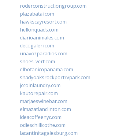
roderconstructiongroup.com
plazabatai.com
hawkscayresort.com
hellonquads.com
diarioanimales.com
decogaleri.com
unavozparadios.com
shoes-vert.com
elbotanicopanama.com
shadyoaksrockportrvpark.com
jccoinlaundry.com
kautorepair.com
marjaeswinebar.com
elmazatlanclinton.com
ideacoffeenyc.com
odieschillicothe.com
lacantinitagalesburg.com