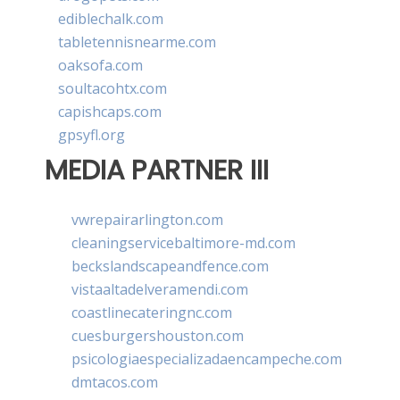
ediblechalk.com
tabletennisnearme.com
oaksofa.com
soultacohtx.com
capishcaps.com
gpsyfl.org
MEDIA PARTNER III
vwrepairarlington.com
cleaningservicebaltimore-md.com
beckslandscapeandfence.com
vistaaltadelveramendi.com
coastlinecateringnc.com
cuesburgershouston.com
psicologiaespecializadaencampeche.com
dmtacos.com