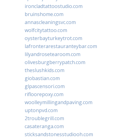
ironcladtattoostudio.com
bruinshome.com
annascleaningsvc.com
wolfcitytattoo.com
oysterbayturkeytrot.com
lafronterarestauranteybar.com
lilyandrosetearoom.com
olivesburgberrypatch.com
theslushkids.com
giobastian.com
glpascensori.com
rifloorepoxy.com
woolleymillingandpaving.com
uptonpvd.com
2troublegrill.com
casateranga.com
sticksandstonesstudiooh.com