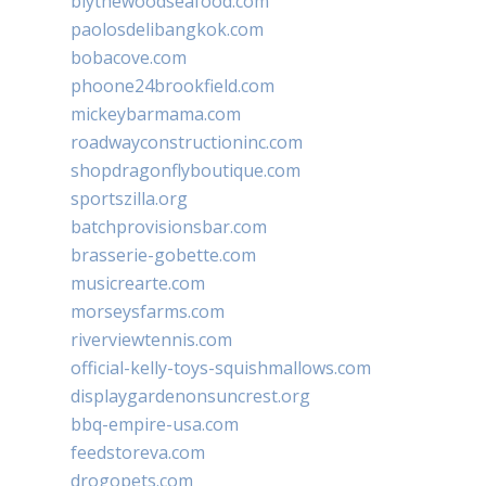
blythewoodseafood.com
paolosdelibangkok.com
bobacove.com
phoone24brookfield.com
mickeybarmama.com
roadwayconstructioninc.com
shopdragonflyboutique.com
sportszilla.org
batchprovisionsbar.com
brasserie-gobette.com
musicrearte.com
morseysfarms.com
riverviewtennis.com
official-kelly-toys-squishmallows.com
displaygardenonsuncrest.org
bbq-empire-usa.com
feedstoreva.com
drogopets.com