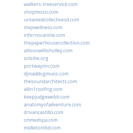
walkers-treeservice.com
shopmossi.com
untamedcollectivesd.com
mxpwellness.com
infernocanine.com
thepaperhousecollection.com
allisonwillisholley.com
solslite.org
portwayinn.com
djmaddogmusic.com
thesoundarchitects.com
allin1roofing.com
keepjudgewebb.com
anatomyofadventure.com
drivancastillo.com
cmmedspa.com
midletontkd.com