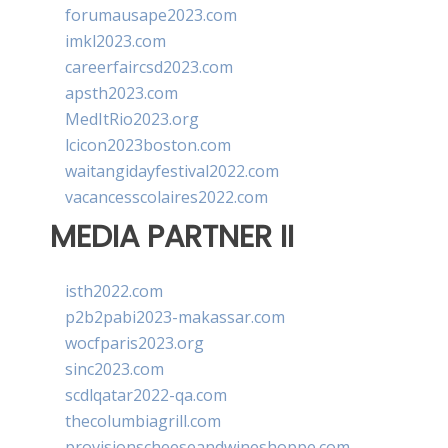
forumausape2023.com
imkl2023.com
careerfaircsd2023.com
apsth2023.com
MedItRio2023.org
lcicon2023boston.com
waitangidayfestival2022.com
vacancesscolaires2022.com
MEDIA PARTNER II
isth2022.com
p2b2pabi2023-makassar.com
wocfparis2023.org
sinc2023.com
scdlqatar2022-qa.com
thecolumbiagrill.com
provisionscheeseandwineshoppe.com