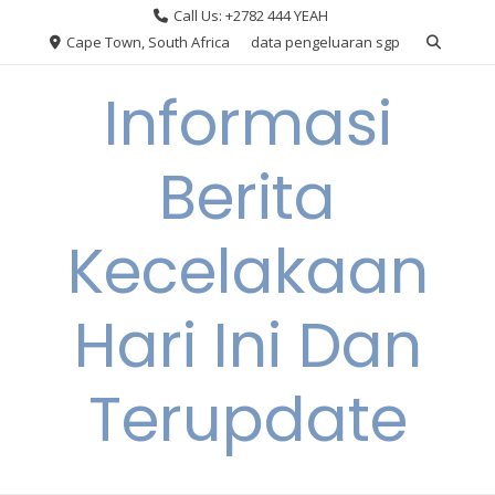
Skip
Call Us: +2782 444 YEAH
to
Cape Town, South Africa
data pengeluaran sgp
content
Informasi
Berita
Kecelakaan
Hari Ini Dan
Terupdate