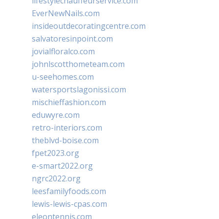
lifestylechauffeurservice.com
EverNewNails.com
insideoutdecoratingcentre.com
salvatoresinpoint.com
jovialfloralco.com
johnlscotthometeam.com
u-seehomes.com
watersportslagonissi.com
mischieffashion.com
eduwyre.com
retro-interiors.com
theblvd-boise.com
fpet2023.org
e-smart2022.org
ngrc2022.org
leesfamilyfoods.com
lewis-lewis-cpas.com
eleontennis.com