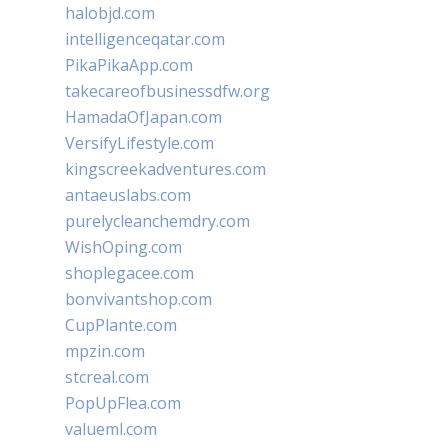
halobjd.com
intelligenceqatar.com
PikaPikaApp.com
takecareofbusinessdfw.org
HamadaOfJapan.com
VersifyLifestyle.com
kingscreekadventures.com
antaeuslabs.com
purelycleanchemdry.com
WishOping.com
shoplegacee.com
bonvivantshop.com
CupPlante.com
mpzin.com
stcreal.com
PopUpFlea.com
valueml.com