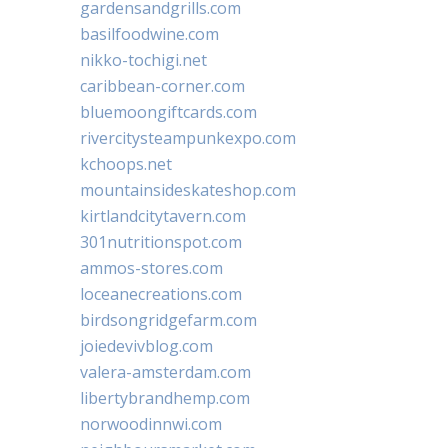
gardensandgrills.com
basilfoodwine.com
nikko-tochigi.net
caribbean-corner.com
bluemoongiftcards.com
rivercitysteampunkexpo.com
kchoops.net
mountainsideskateshop.com
kirtlandcitytavern.com
301nutritionspot.com
ammos-stores.com
loceanecreations.com
birdsongridgefarm.com
joiedevivblog.com
valera-amsterdam.com
libertybrandhemp.com
norwoodinnwi.com