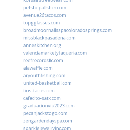
petshopallston.com
avenue26tacos.com
topgglasses.com
broadmoornailsspacoloradosprings.com
missblackpasadena.com
anneskitchen.org
valenciamarketytaqueria.com
reefrecordsllc.com
alawaffle.com
aryouthfishing.com
united-basketball.com
tios-tacos.com
cafecito-satx.com
graduacionviu2023.com
pecanjackstogo.com
zengardendayspa.com
sparklejewelryinc.com