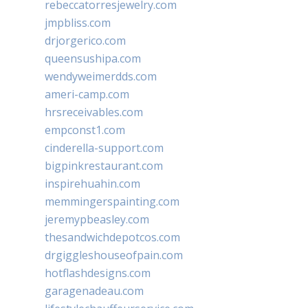
rebeccatorresjewelry.com
jmpbliss.com
drjorgerico.com
queensushipa.com
wendyweimerdds.com
ameri-camp.com
hrsreceivables.com
empconst1.com
cinderella-support.com
bigpinkrestaurant.com
inspirehuahin.com
memmingerspainting.com
jeremypbeasley.com
thesandwichdepotcos.com
drgiggleshouseofpain.com
hotflashdesigns.com
garagenadeau.com