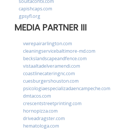
soultacohtx.com
capishcaps.com
gpsyfl.org
MEDIA PARTNER III
vwrepairarlington.com
cleaningservicebaltimore-md.com
beckslandscapeandfence.com
vistaaltadelveramendi.com
coastlinecateringnc.com
cuesburgershouston.com
psicologiaespecializadaencampeche.com
dmtacos.com
crescentstreetprinting.com
hornopizza.com
driveadragster.com
hematologa.com