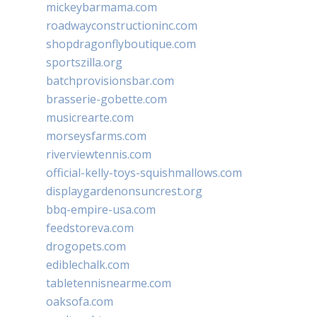
mickeybarmama.com
roadwayconstructioninc.com
shopdragonflyboutique.com
sportszilla.org
batchprovisionsbar.com
brasserie-gobette.com
musicrearte.com
morseysfarms.com
riverviewtennis.com
official-kelly-toys-squishmallows.com
displaygardenonsuncrest.org
bbq-empire-usa.com
feedstoreva.com
drogopets.com
ediblechalk.com
tabletennisnearme.com
oaksofa.com