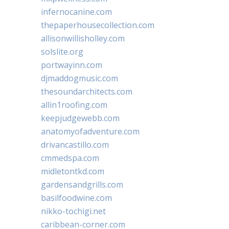
infernocanine.com
thepaperhousecollection.com
allisonwillisholley.com
solslite.org
portwayinn.com
djmaddogmusic.com
thesoundarchitects.com
allin1roofing.com
keepjudgewebb.com
anatomyofadventure.com
drivancastillo.com
cmmedspa.com
midletontkd.com
gardensandgrills.com
basilfoodwine.com
nikko-tochigi.net
caribbean-corner.com