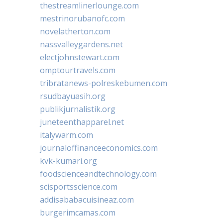
thestreamlinerlounge.com
mestrinorubanofc.com
novelatherton.com
nassvalleygardens.net
electjohnstewart.com
omptourtravels.com
tribratanews-polreskebumen.com
rsudbayuasih.org
publikjurnalistik.org
juneteenthapparel.net
italywarm.com
journaloffinanceeconomics.com
kvk-kumari.org
foodscienceandtechnology.com
scisportsscience.com
addisababacuisineaz.com
burgerimcamas.com