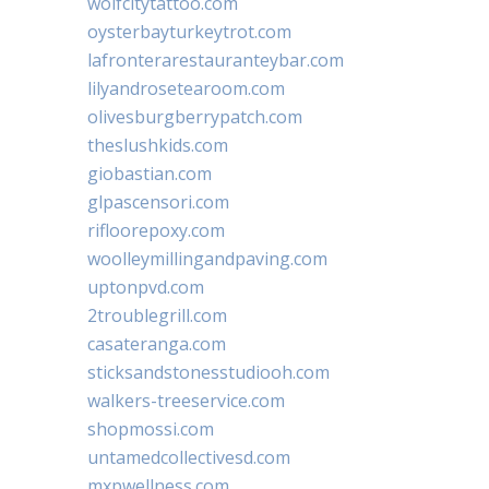
wolfcitytattoo.com
oysterbayturkeytrot.com
lafronterarestauranteybar.com
lilyandrosetearoom.com
olivesburgberrypatch.com
theslushkids.com
giobastian.com
glpascensori.com
rifloorepoxy.com
woolleymillingandpaving.com
uptonpvd.com
2troublegrill.com
casateranga.com
sticksandstonesstudiooh.com
walkers-treeservice.com
shopmossi.com
untamedcollectivesd.com
mxpwellness.com