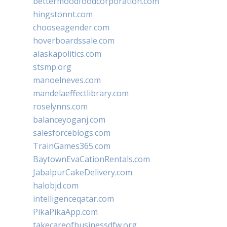
bettermoodfoodcorporation.com
hingstonnt.com
chooseagender.com
hoverboardssale.com
alaskapolitics.com
stsmp.org
manoelneves.com
mandelaeffectlibrary.com
roselynns.com
balanceyoganj.com
salesforceblogs.com
TrainGames365.com
BaytownEvaCationRentals.com
JabalpurCakeDelivery.com
halobjd.com
intelligenceqatar.com
PikaPikaApp.com
takecareofbusinessdfw.org