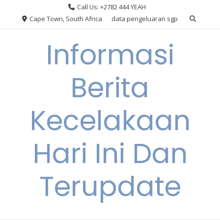
Skip
Call Us: +2782 444 YEAH
to
Cape Town, South Africa
data pengeluaran sgp
content
Informasi
Berita
Kecelakaan
Hari Ini Dan
Terupdate