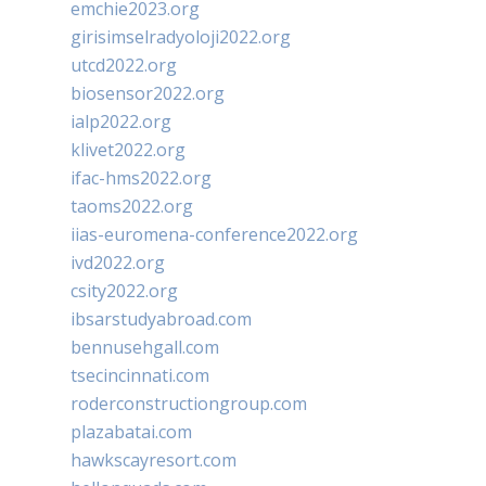
emchie2023.org
girisimselradyoloji2022.org
utcd2022.org
biosensor2022.org
ialp2022.org
klivet2022.org
ifac-hms2022.org
taoms2022.org
iias-euromena-conference2022.org
ivd2022.org
csity2022.org
ibsarstudyabroad.com
bennusehgall.com
tsecincinnati.com
roderconstructiongroup.com
plazabatai.com
hawkscayresort.com