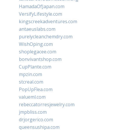
HamadaOfJapan.com
VersifyLifestyle.com
kingscreekadventures.com
antaeuslabs.com
purelycleanchemdry.com
WishOping.com
shoplegacee.com
bonvivantshop.com
CupPlante.com
mpzin.com
stcreal.com
PopUpFlea.com
valueml.com
rebeccatorresjewelry.com
jmpbliss.com
drjorgerico.com
queensushipa.com