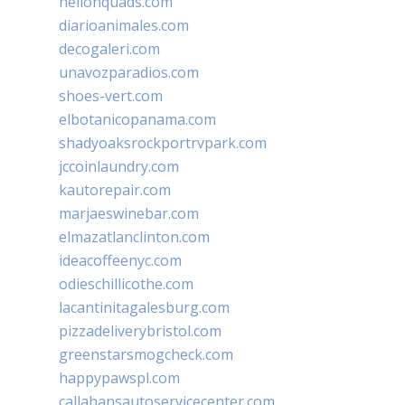
hellonquads.com
diarioanimales.com
decogaleri.com
unavozparadios.com
shoes-vert.com
elbotanicopanama.com
shadyoaksrockportrvpark.com
jccoinlaundry.com
kautorepair.com
marjaeswinebar.com
elmazatlanclinton.com
ideacoffeenyc.com
odieschillicothe.com
lacantinitagalesburg.com
pizzadeliverybristol.com
greenstarsmogcheck.com
happypawspl.com
callahansautoservicecenter.com