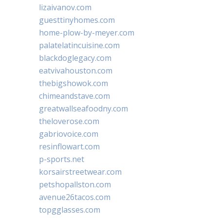
lizaivanov.com
guesttinyhomes.com
home-plow-by-meyer.com
palatelatincuisine.com
blackdoglegacy.com
eatvivahouston.com
thebigshowok.com
chimeandstave.com
greatwallseafoodny.com
theloverose.com
gabriovoice.com
resinflowart.com
p-sports.net
korsairstreetwear.com
petshopallston.com
avenue26tacos.com
topgglasses.com