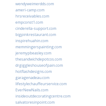
wendyweimerdds.com
ameri-camp.com
hrsreceivables.com
empconst1.com
cinderella-support.com
bigpinkrestaurant.com
inspirehuahin.com
memmingerspainting.com
jeremypbeasley.com
thesandwichdepotcos.com
drgiggleshouseofpain.com
hotflashdesigns.com
garagenadeau.com
lifestylechauffeurservice.com
EverNewNails.com
insideoutdecoratingcentre.com
salvatoresinpoint.com