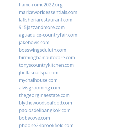
fiamc-rome2022.org
mariceworldessentials.com
lafisheriarestaurant.com
915jazzandmore.com
aguadulce-countryfair.com
jakehovis.com
bosswingsduluth.com
birminghamautocare.com
tonyscountrykitchen.com
jbellasnailspa.com
mychaihouse.com
alvisgrooming.com
thegeorginaestate.com
blythewoodseafood.com
paolosdelibangkok.com
bobacove.com
phoone24brookfield.com