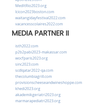
MedItRio2023.org
lcicon2023boston.com
waitangidayfestival2022.com
vacancesscolaires2022.com
MEDIA PARTNER II
isth2022.com
p2b2pabi2023-makassar.com
wocfparis2023.org
sinc2023.com
scdlqatar2022-qa.com
thecolumbiagrill.com
provisionscheeseandwineshoppe.com
khedi2023.org
akademikgeriatri2023.org
marmarapediatri2023.org