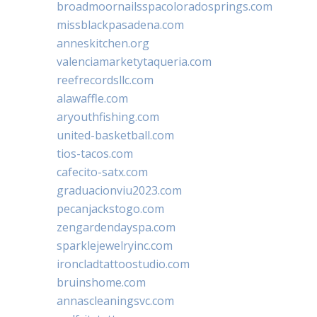
broadmoornailsspacoloradosprings.com
missblackpasadena.com
anneskitchen.org
valenciamarketytaqueria.com
reefrecordsllc.com
alawaffle.com
aryouthfishing.com
united-basketball.com
tios-tacos.com
cafecito-satx.com
graduacionviu2023.com
pecanjackstogo.com
zengardendayspa.com
sparklejewelryinc.com
ironcladtattoostudio.com
bruinshome.com
annascleaningsvc.com