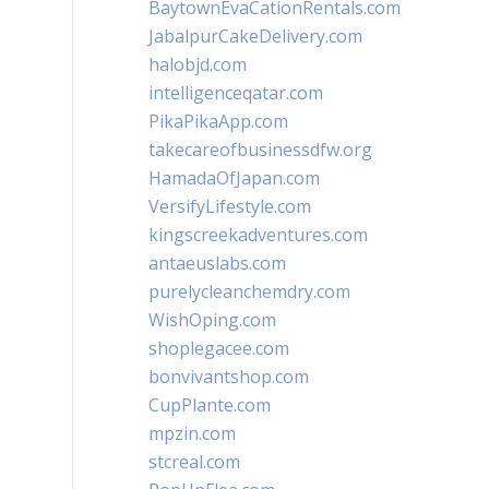
BaytownEvaCationRentals.com
JabalpurCakeDelivery.com
halobjd.com
intelligenceqatar.com
PikaPikaApp.com
takecareofbusinessdfw.org
HamadaOfJapan.com
VersifyLifestyle.com
kingscreekadventures.com
antaeuslabs.com
purelycleanchemdry.com
WishOping.com
shoplegacee.com
bonvivantshop.com
CupPlante.com
mpzin.com
stcreal.com