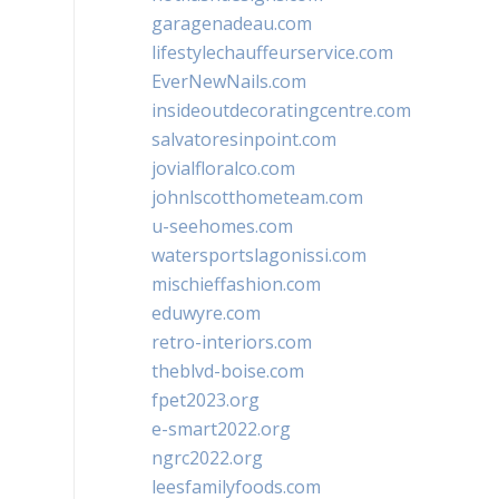
garagenadeau.com
lifestylechauffeurservice.com
EverNewNails.com
insideoutdecoratingcentre.com
salvatoresinpoint.com
jovialfloralco.com
johnlscotthometeam.com
u-seehomes.com
watersportslagonissi.com
mischieffashion.com
eduwyre.com
retro-interiors.com
theblvd-boise.com
fpet2023.org
e-smart2022.org
ngrc2022.org
leesfamilyfoods.com