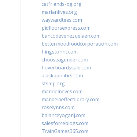
catfriends-bg.org
marianlives.org
waywardtees.com
pidfloorsexpress.com
bancodevenezuelaen.com
bettermoodfoodcorporation.com
hingstonnt.com
chooseagender.com
hoverboardssale.com
alaskapolitics.com
stsmp.org
manoelneves.com
mandelaeffectlibrary.com
roselynns.com
balanceyoganj.com
salesforceblogs.com
TrainGames365.com