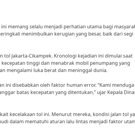
ri ini memang selalu menjadi perhatian utama bagi masyara
 seringkali menimbulkan kerugian yang besar, baik dari segi
lan tol Jakarta-Cikampek. Kronologi kejadian ini dimulai saat
 kecepatan tinggi dan menabrak mobil penumpang yang
ban mengalami luka berat dan meninggal dunia.
n ini disebabkan oleh faktor human error. “Kami menduga 
langgar batas kecepatan yang ditentukan,” ujar Kepala Dina
erkait kecelakaan tol ini. Menurut mereka, kondisi jalan tol y
di dalam mematuhi aturan lalu lintas menjadi faktor uta