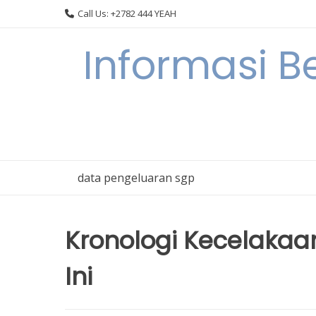
Skip
Call Us: +2782 444 YEAH
to
content
Informasi B
data pengeluaran sgp
Kronologi Kecelakaan
Ini