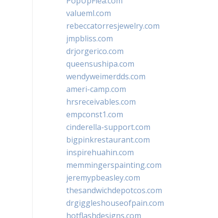
PopUpFlea.com
valueml.com
rebeccatorresjewelry.com
jmpbliss.com
drjorgerico.com
queensushipa.com
wendyweimerdds.com
ameri-camp.com
hrsreceivables.com
empconst1.com
cinderella-support.com
bigpinkrestaurant.com
inspirehuahin.com
memmingerspainting.com
jeremypbeasley.com
thesandwichdepotcos.com
drgiggleshouseofpain.com
hotflashdesigns.com