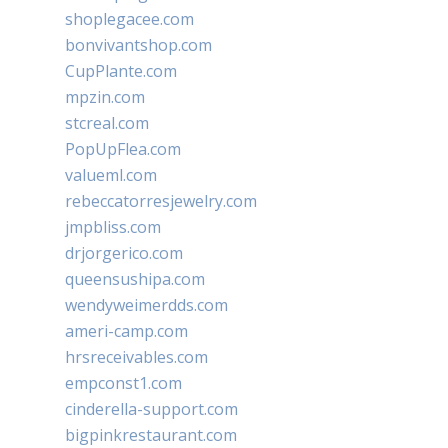
shoplegacee.com
bonvivantshop.com
CupPlante.com
mpzin.com
stcreal.com
PopUpFlea.com
valueml.com
rebeccatorresjewelry.com
jmpbliss.com
drjorgerico.com
queensushipa.com
wendyweimerdds.com
ameri-camp.com
hrsreceivables.com
empconst1.com
cinderella-support.com
bigpinkrestaurant.com