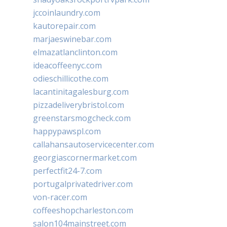
jccoinlaundry.com
kautorepair.com
marjaeswinebar.com
elmazatlanclinton.com
ideacoffeenyc.com
odieschillicothe.com
lacantinitagalesburg.com
pizzadeliverybristol.com
greenstarsmogcheck.com
happypawspl.com
callahansautoservicecenter.com
georgiascornermarket.com
perfectfit24-7.com
portugalprivatedriver.com
von-racer.com
coffeeshopcharleston.com
salon104mainstreet.com