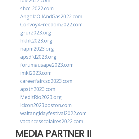
ibie2022.com
sbcc-2022.com
AngolaOilAndGas2022.com
Convoy4Freedom2022.com
grur2023.org
hkhk2023.org
napm2023.org
apsdfd2023.org
forumausape2023.com
imkl2023.com
careerfaircsd2023.com
apsth2023.com
MedItRio2023.org
lcicon2023boston.com
waitangidayfestival2022.com
vacancesscolaires2022.com
MEDIA PARTNER II