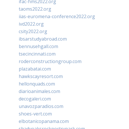
ifac-hms2022.org
taoms2022.org
iias-euromena-conference2022.org
ivd2022.org
csity2022.org
ibsarstudyabroad.com
bennusehgall.com
tsecincinnati.com
roderconstructiongroup.com
plazabatai.com
hawkscayresort.com
hellonquads.com
diarioanimales.com
decogaleri.com
unavozparadios.com
shoes-vert.com
elbotanicopanama.com
shadyoaksrockportrvpark.com