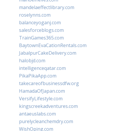
mandelaeffectlibrary.com
roselynns.com
balanceyoganj.com
salesforceblogs.com
TrainGames365.com
BaytownEvaCationRentals.com
JabalpurCakeDelivery.com
halobjd.com
intelligenceqatar.com
PikaPikaApp.com
takecareofbusinessdfw.org
HamadaOfJapan.com
VersifyLifestyle.com
kingscreekadventures.com
antaeuslabs.com
purelycleanchemdry.com
WishOping.com