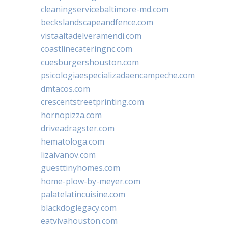
cleaningservicebaltimore-md.com
beckslandscapeandfence.com
vistaaltadelveramendi.com
coastlinecateringnc.com
cuesburgershouston.com
psicologiaespecializadaencampeche.com
dmtacos.com
crescentstreetprinting.com
hornopizza.com
driveadragster.com
hematologa.com
lizaivanov.com
guesttinyhomes.com
home-plow-by-meyer.com
palatelatincuisine.com
blackdoglegacy.com
eatvivahouston.com