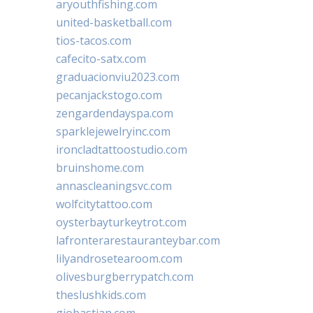
aryouthfishing.com
united-basketball.com
tios-tacos.com
cafecito-satx.com
graduacionviu2023.com
pecanjackstogo.com
zengardendayspa.com
sparklejewelryinc.com
ironcladtattoostudio.com
bruinshome.com
annascleaningsvc.com
wolfcitytattoo.com
oysterbayturkeytrot.com
lafronterarestauranteybar.com
lilyandrosetearoom.com
olivesburgberrypatch.com
theslushkids.com
giobastian.com