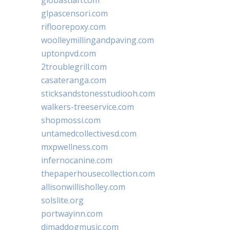
glpascensori.com
rifloorepoxy.com
woolleymillingandpaving.com
uptonpvd.com
2troublegrill.com
casateranga.com
sticksandstonesstudiooh.com
walkers-treeservice.com
shopmossi.com
untamedcollectivesd.com
mxpwellness.com
infernocanine.com
thepaperhousecollection.com
allisonwillisholley.com
solslite.org
portwayinn.com
djmaddogmusic.com