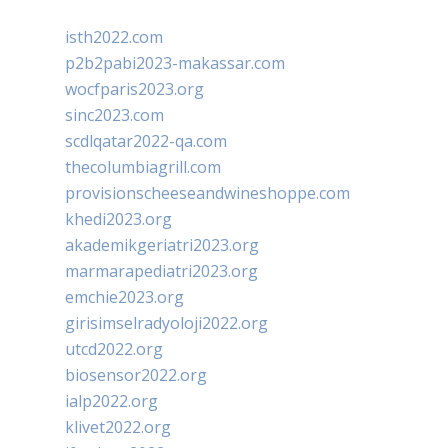
isth2022.com
p2b2pabi2023-makassar.com
wocfparis2023.org
sinc2023.com
scdlqatar2022-qa.com
thecolumbiagrill.com
provisionscheeseandwineshoppe.com
khedi2023.org
akademikgeriatri2023.org
marmarapediatri2023.org
emchie2023.org
girisimselradyoloji2022.org
utcd2022.org
biosensor2022.org
ialp2022.org
klivet2022.org