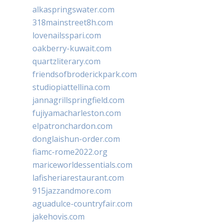
alkaspringswater.com
318mainstreet8h.com
lovenailsspari.com
oakberry-kuwait.com
quartzliterary.com
friendsofbroderickpark.com
studiopiattellina.com
jannagrillspringfield.com
fujiyamacharleston.com
elpatronchardon.com
donglaishun-order.com
fiamc-rome2022.org
mariceworldessentials.com
lafisheriarestaurant.com
915jazzandmore.com
aguadulce-countryfair.com
jakehovis.com