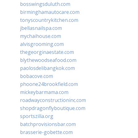
bosswingsduluth.com
birminghamautocare.com
tonyscountrykitchen.com
jbellasnailspa.com
mychaihouse.com
alvisgrooming.com
thegeorginaestate.com
blythewoodseafood.com
paolosdelibangkok.com
bobacove.com
phoone24brookfield.com
mickeybarmama.com
roadwayconstructioninc.com
shopdragonflyboutique.com
sportszilla.org
batchprovisionsbar.com
brasserie-gobette.com