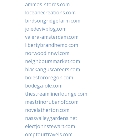
ammos-stores.com
loceanecreations.com
birdsongridgefarm.com
joiedevivblog.com
valera-amsterdam.com
libertybrandhemp.com
norwoodinnwi.com
neighboursmarket.com
blackanguscareers.com
bolesfororegon.com
bodega-ole.com
thestreamlinerlounge.com
mestrinorubanofc.com
novelatherton.com
nassvalleygardens.net
electjohnstewart.com
omptourtravels.com