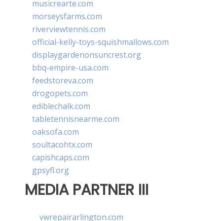
musicrearte.com
morseysfarms.com
riverviewtennis.com
official-kelly-toys-squishmallows.com
displaygardenonsuncrest.org
bbq-empire-usa.com
feedstoreva.com
drogopets.com
ediblechalk.com
tabletennisnearme.com
oaksofa.com
soultacohtx.com
capishcaps.com
gpsyfl.org
MEDIA PARTNER III
vwrepairarlington.com