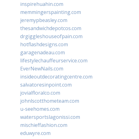
inspirehuahin.com
memmingerspainting.com
jeremypbeasley.com
thesandwichdepotcos.com
drgiggleshouseofpain.com
hotflashdesigns.com
garagenadeau.com
lifestylechauffeurservice.com
EverNewNails.com
insideoutdecoratingcentre.com
salvatoresinpoint.com
jovialfloralco.com
johnlscotthometeam.com
u-seehomes.com
watersportslagonissi.com
mischieffashion.com
eduwyre.com