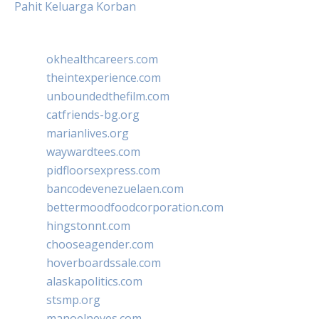
Pahit Keluarga Korban
okhealthcareers.com
theintexperience.com
unboundedthefilm.com
catfriends-bg.org
marianlives.org
waywardtees.com
pidfloorsexpress.com
bancodevenezuelaen.com
bettermoodfoodcorporation.com
hingstonnt.com
chooseagender.com
hoverboardssale.com
alaskapolitics.com
stsmp.org
manoelneves.com