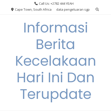
Skip
Call Us: +2782 444 YEAH
to
Cape Town, South Africa
data pengeluaran sgp
content
Informasi
Berita
Kecelakaan
Hari Ini Dan
Terupdate