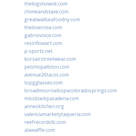
thebigshowok.com
chimeandstave.com
greatwallseafoodny.com
theloverose.com
gabriovoice.com
resinflowart.com
p-sports.net
korsairstreetwear.com
petshopallston.com
avenue26tacos.com
topgglasses.com
broadmoornailsspacoloradosprings.com
missblackpasadena.com
anneskitchen.org
valenciamarketytaqueria.com
reefrecordsllc.com
alawaffle.com