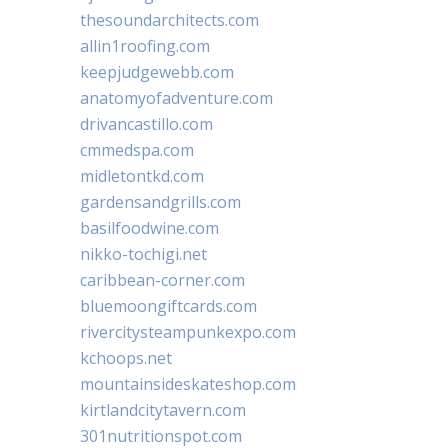
thesoundarchitects.com
allin1roofing.com
keepjudgewebb.com
anatomyofadventure.com
drivancastillo.com
cmmedspa.com
midletontkd.com
gardensandgrills.com
basilfoodwine.com
nikko-tochigi.net
caribbean-corner.com
bluemoongiftcards.com
rivercitysteampunkexpo.com
kchoops.net
mountainsideskateshop.com
kirtlandcitytavern.com
301nutritionspot.com