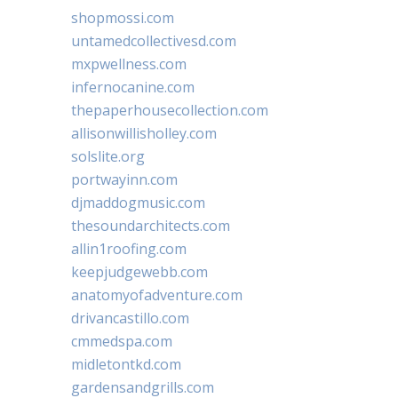
shopmossi.com
untamedcollectivesd.com
mxpwellness.com
infernocanine.com
thepaperhousecollection.com
allisonwillisholley.com
solslite.org
portwayinn.com
djmaddogmusic.com
thesoundarchitects.com
allin1roofing.com
keepjudgewebb.com
anatomyofadventure.com
drivancastillo.com
cmmedspa.com
midletontkd.com
gardensandgrills.com