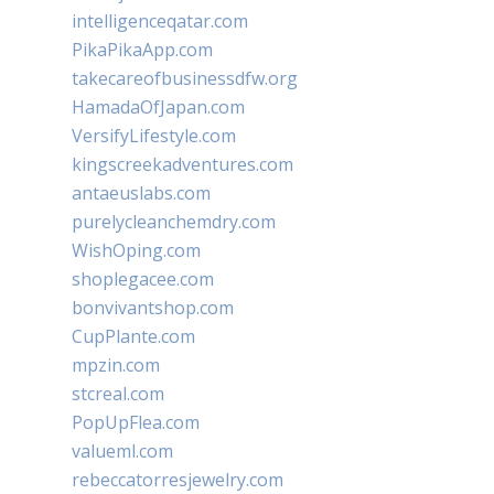
intelligenceqatar.com
PikaPikaApp.com
takecareofbusinessdfw.org
HamadaOfJapan.com
VersifyLifestyle.com
kingscreekadventures.com
antaeuslabs.com
purelycleanchemdry.com
WishOping.com
shoplegacee.com
bonvivantshop.com
CupPlante.com
mpzin.com
stcreal.com
PopUpFlea.com
valueml.com
rebeccatorresjewelry.com