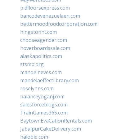
pidfloorsexpress.com
bancodevenezuelaen.com
bettermoodfoodcorporation.com
hingstonnt.com
chooseagender.com
hoverboardssale.com
alaskapolitics.com
stsmp.org
manoelneves.com
mandelaeffectlibrary.com
roselynns.com
balanceyoganj.com
salesforceblogs.com
TrainGames365.com
BaytownEvaCationRentals.com
JabalpurCakeDelivery.com
halobjd.com