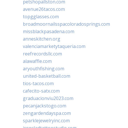
petshopallston.com
avenue26tacos.com
topgglasses.com
broadmoornailsspacoloradosprings.com
missblackpasadena.com
anneskitchen.org
valenciamarketytaqueria.com
reefrecordsllc.com
alawaffle.com
aryouthfishing.com
united-basketball.com
tios-tacos.com
cafecito-satx.com
graduacionviu2023.com
pecanjackstogo.com
zengardendayspa.com
sparklejewelryinc.com
ironcladtattoostudio.com