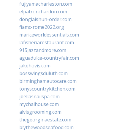
fujiyamacharleston.com
elpatronchardon.com
donglaishun-order.com
fiamc-rome2022.org
mariceworldessentials.com
lafisheriarestaurant.com
915jazzandmore.com
aguadulce-countryfair.com
jakehovis.com
bosswingsduluth.com
birminghamautocare.com
tonyscountrykitchen.com
jbellasnailspa.com
mychaihouse.com
alvisgrooming.com
thegeorginaestate.com
blythewoodseafood.com