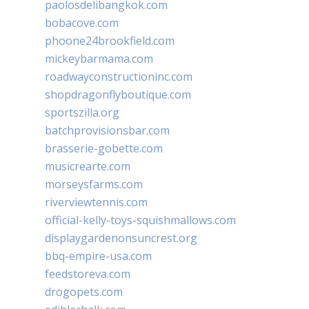
paolosdelibangkok.com
bobacove.com
phoone24brookfield.com
mickeybarmama.com
roadwayconstructioninc.com
shopdragonflyboutique.com
sportszilla.org
batchprovisionsbar.com
brasserie-gobette.com
musicrearte.com
morseysfarms.com
riverviewtennis.com
official-kelly-toys-squishmallows.com
displaygardenonsuncrest.org
bbq-empire-usa.com
feedstoreva.com
drogopets.com