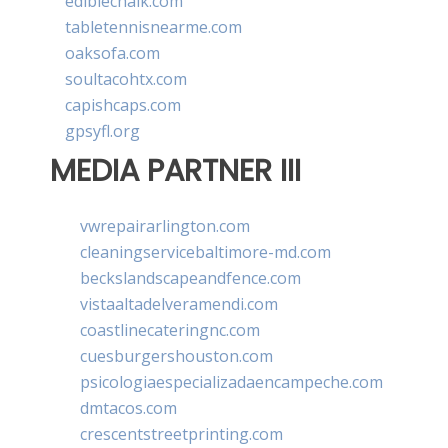
ediblechalk.com
tabletennisnearme.com
oaksofa.com
soultacohtx.com
capishcaps.com
gpsyfl.org
MEDIA PARTNER III
vwrepairarlington.com
cleaningservicebaltimore-md.com
beckslandscapeandfence.com
vistaaltadelveramendi.com
coastlinecateringnc.com
cuesburgershouston.com
psicologiaespecializadaencampeche.com
dmtacos.com
crescentstreetprinting.com