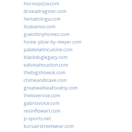
hornopizza.com
driveadragster.com
hematologa.com
lizaivanov.com
guesttinyhomes.com
home-plow-by-meyer.com
palatelatincuisine.com
blackdoglegacy.com
eatvivahouston.com
thebigshowok.com
chimeandstave.com
greatwallseafoodny.com
theloverose.com
gabriovoice.com
resinflowart.com
p-sports.net
korsairstreetwear.com