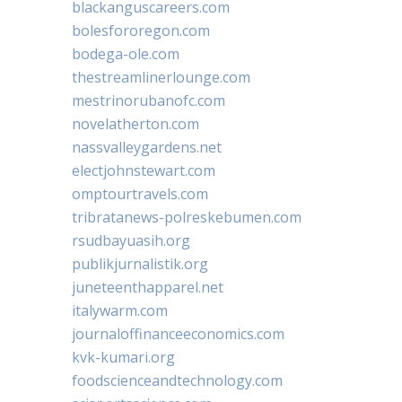
blackanguscareers.com
bolesfororegon.com
bodega-ole.com
thestreamlinerlounge.com
mestrinorubanofc.com
novelatherton.com
nassvalleygardens.net
electjohnstewart.com
omptourtravels.com
tribratanews-polreskebumen.com
rsudbayuasih.org
publikjurnalistik.org
juneteenthapparel.net
italywarm.com
journaloffinanceeconomics.com
kvk-kumari.org
foodscienceandtechnology.com