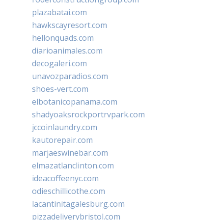
plazabatai.com
hawkscayresort.com
hellonquads.com
diarioanimales.com
decogaleri.com
unavozparadios.com
shoes-vert.com
elbotanicopanama.com
shadyoaksrockportrvpark.com
jccoinlaundry.com
kautorepair.com
marjaeswinebar.com
elmazatlanclinton.com
ideacoffeenyc.com
odieschillicothe.com
lacantinitagalesburg.com
pizzadeliverybristol.com