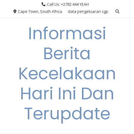
Skip
Call Us: +2782 444 YEAH
to
Cape Town, South Africa
data pengeluaran sgp
content
Informasi
Berita
Kecelakaan
Hari Ini Dan
Terupdate