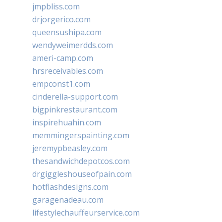
jmpbliss.com
drjorgerico.com
queensushipa.com
wendyweimerdds.com
ameri-camp.com
hrsreceivables.com
empconst1.com
cinderella-support.com
bigpinkrestaurant.com
inspirehuahin.com
memmingerspainting.com
jeremypbeasley.com
thesandwichdepotcos.com
drgiggleshouseofpain.com
hotflashdesigns.com
garagenadeau.com
lifestylechauffeurservice.com