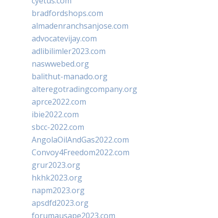
cyetus.com
bradfordshops.com
almadenranchsanjose.com
advocatevijay.com
adlibilimler2023.com
naswwebed.org
balithut-manado.org
alteregotradingcompany.org
aprce2022.com
ibie2022.com
sbcc-2022.com
AngolaOilAndGas2022.com
Convoy4Freedom2022.com
grur2023.org
hkhk2023.org
napm2023.org
apsdfd2023.org
forumausape2023.com