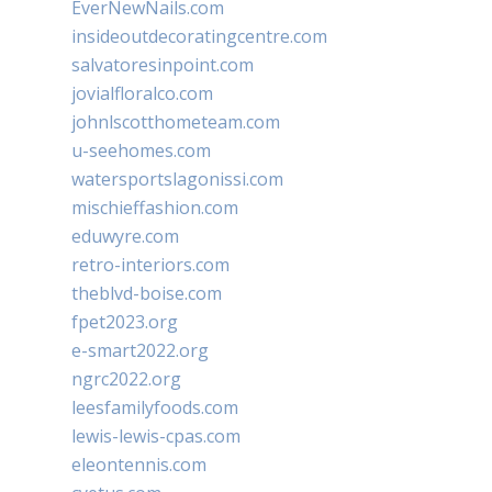
EverNewNails.com
insideoutdecoratingcentre.com
salvatoresinpoint.com
jovialfloralco.com
johnlscotthometeam.com
u-seehomes.com
watersportslagonissi.com
mischieffashion.com
eduwyre.com
retro-interiors.com
theblvd-boise.com
fpet2023.org
e-smart2022.org
ngrc2022.org
leesfamilyfoods.com
lewis-lewis-cpas.com
eleontennis.com