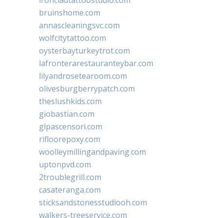
bruinshome.com
annascleaningsvc.com
wolfcitytattoo.com
oysterbayturkeytrot.com
lafronterarestauranteybar.com
lilyandrosetearoom.com
olivesburgberrypatch.com
theslushkids.com
giobastian.com
glpascensori.com
rifloorepoxy.com
woolleymillingandpaving.com
uptonpvd.com
2troublegrill.com
casateranga.com
sticksandstonesstudiooh.com
walkers-treeservice.com