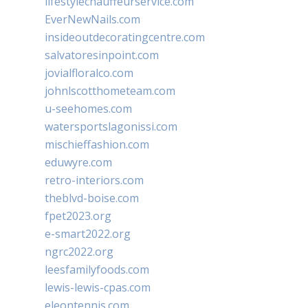
lifestylechauffeurservice.com
EverNewNails.com
insideoutdecoratingcentre.com
salvatoresinpoint.com
jovialfloralco.com
johnlscotthometeam.com
u-seehomes.com
watersportslagonissi.com
mischieffashion.com
eduwyre.com
retro-interiors.com
theblvd-boise.com
fpet2023.org
e-smart2022.org
ngrc2022.org
leesfamilyfoods.com
lewis-lewis-cpas.com
eleontennis.com