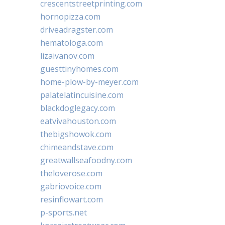
crescentstreetprinting.com
hornopizza.com
driveadragster.com
hematologa.com
lizaivanov.com
guesttinyhomes.com
home-plow-by-meyer.com
palatelatincuisine.com
blackdoglegacy.com
eatvivahouston.com
thebigshowok.com
chimeandstave.com
greatwallseafoodny.com
theloverose.com
gabriovoice.com
resinflowart.com
p-sports.net