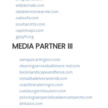
ediblechalk.com
tabletennisnearme.com
oaksofa.com
soultacohtx.com
capishcaps.com
gpsyfl.org
MEDIA PARTNER III
vwrepairarlington.com
cleaningservicebaltimore-md.com
beckslandscapeandfence.com
vistaaltadelveramendi.com
coastlinecateringnc.com
cuesburgershouston.com
psicologiaespecializadaencampeche.com
dmtacos.com