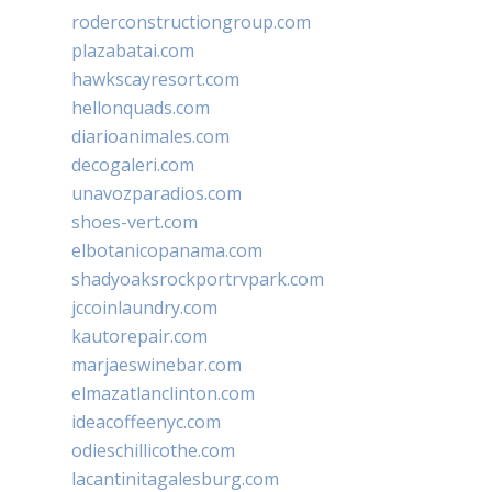
roderconstructiongroup.com
plazabatai.com
hawkscayresort.com
hellonquads.com
diarioanimales.com
decogaleri.com
unavozparadios.com
shoes-vert.com
elbotanicopanama.com
shadyoaksrockportrvpark.com
jccoinlaundry.com
kautorepair.com
marjaeswinebar.com
elmazatlanclinton.com
ideacoffeenyc.com
odieschillicothe.com
lacantinitagalesburg.com