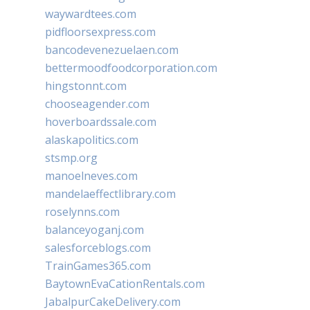
waywardtees.com
pidfloorsexpress.com
bancodevenezuelaen.com
bettermoodfoodcorporation.com
hingstonnt.com
chooseagender.com
hoverboardssale.com
alaskapolitics.com
stsmp.org
manoelneves.com
mandelaeffectlibrary.com
roselynns.com
balanceyoganj.com
salesforceblogs.com
TrainGames365.com
BaytownEvaCationRentals.com
JabalpurCakeDelivery.com