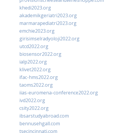
provisionscheeseandwineshoppe.com
khedi2023.org
akademikgeriatri2023.org
marmarapediatri2023.org
emchie2023.org
girisimselradyoloji2022.org
utcd2022.org
biosensor2022.org
ialp2022.org
klivet2022.org
ifac-hms2022.org
taoms2022.org
iias-euromena-conference2022.org
ivd2022.org
csity2022.org
ibsarstudyabroad.com
bennusehgall.com
tsecincinnati.com