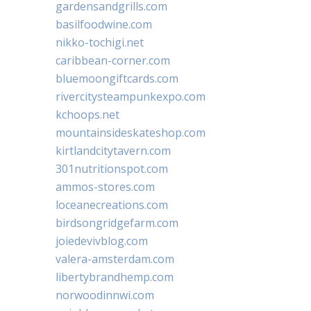
gardensandgrills.com
basilfoodwine.com
nikko-tochigi.net
caribbean-corner.com
bluemoongiftcards.com
rivercitysteampunkexpo.com
kchoops.net
mountainsideskateshop.com
kirtlandcitytavern.com
301nutritionspot.com
ammos-stores.com
loceanecreations.com
birdsongridgefarm.com
joiedevivblog.com
valera-amsterdam.com
libertybrandhemp.com
norwoodinnwi.com