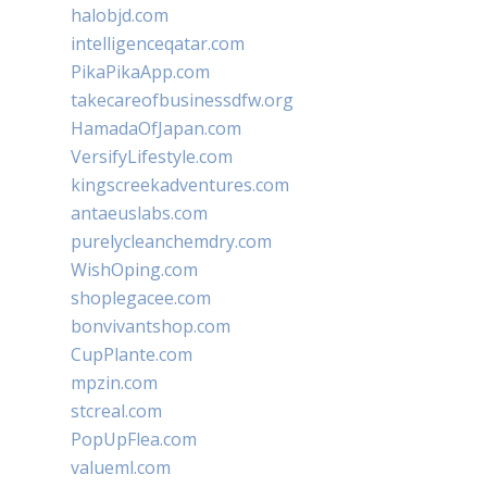
halobjd.com
intelligenceqatar.com
PikaPikaApp.com
takecareofbusinessdfw.org
HamadaOfJapan.com
VersifyLifestyle.com
kingscreekadventures.com
antaeuslabs.com
purelycleanchemdry.com
WishOping.com
shoplegacee.com
bonvivantshop.com
CupPlante.com
mpzin.com
stcreal.com
PopUpFlea.com
valueml.com