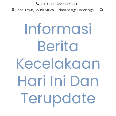
Skip
Call Us: +2782 444 YEAH
to
Cape Town, South Africa
data pengeluaran sgp
content
Informasi
Berita
Kecelakaan
Hari Ini Dan
Terupdate