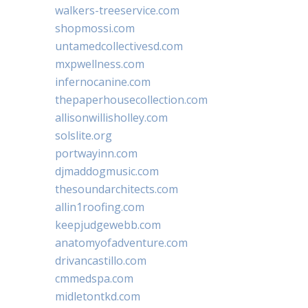
walkers-treeservice.com
shopmossi.com
untamedcollectivesd.com
mxpwellness.com
infernocanine.com
thepaperhousecollection.com
allisonwillisholley.com
solslite.org
portwayinn.com
djmaddogmusic.com
thesoundarchitects.com
allin1roofing.com
keepjudgewebb.com
anatomyofadventure.com
drivancastillo.com
cmmedspa.com
midletontkd.com