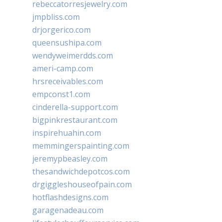
rebeccatorresjewelry.com
jmpbliss.com
drjorgerico.com
queensushipa.com
wendyweimerdds.com
ameri-camp.com
hrsreceivables.com
empconst1.com
cinderella-support.com
bigpinkrestaurant.com
inspirehuahin.com
memmingerspainting.com
jeremypbeasley.com
thesandwichdepotcos.com
drgiggleshouseofpain.com
hotflashdesigns.com
garagenadeau.com