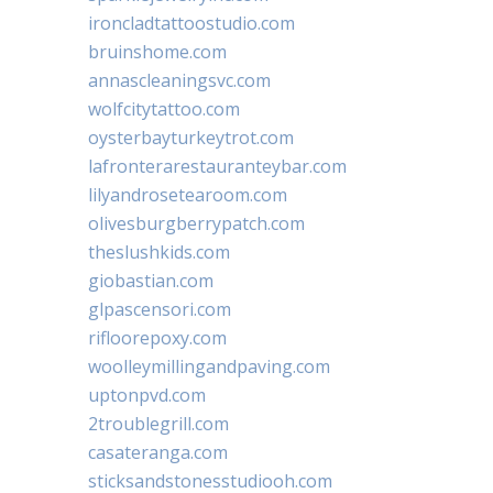
ironcladtattoostudio.com
bruinshome.com
annascleaningsvc.com
wolfcitytattoo.com
oysterbayturkeytrot.com
lafronterarestauranteybar.com
lilyandrosetearoom.com
olivesburgberrypatch.com
theslushkids.com
giobastian.com
glpascensori.com
rifloorepoxy.com
woolleymillingandpaving.com
uptonpvd.com
2troublegrill.com
casateranga.com
sticksandstonesstudiooh.com