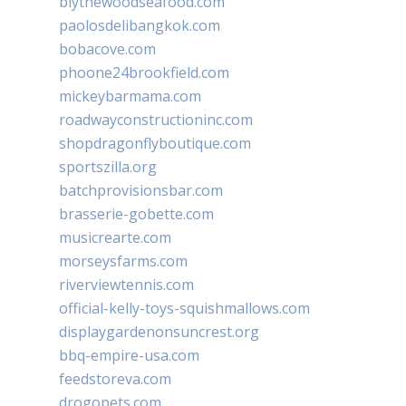
blythewoodseafood.com
paolosdelibangkok.com
bobacove.com
phoone24brookfield.com
mickeybarmama.com
roadwayconstructioninc.com
shopdragonflyboutique.com
sportszilla.org
batchprovisionsbar.com
brasserie-gobette.com
musicrearte.com
morseysfarms.com
riverviewtennis.com
official-kelly-toys-squishmallows.com
displaygardenonsuncrest.org
bbq-empire-usa.com
feedstoreva.com
drogopets.com