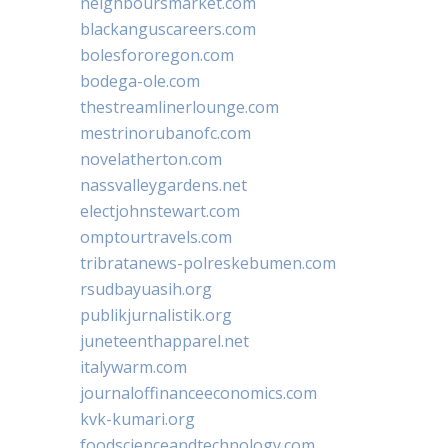
neighboursmarket.com
blackanguscareers.com
bolesfororegon.com
bodega-ole.com
thestreamlinerlounge.com
mestrinorubanofc.com
novelatherton.com
nassvalleygardens.net
electjohnstewart.com
omptourtravels.com
tribratanews-polreskebumen.com
rsudbayuasih.org
publikjurnalistik.org
juneteenthapparel.net
italywarm.com
journaloffinanceeconomics.com
kvk-kumari.org
foodscienceandtechnology.com