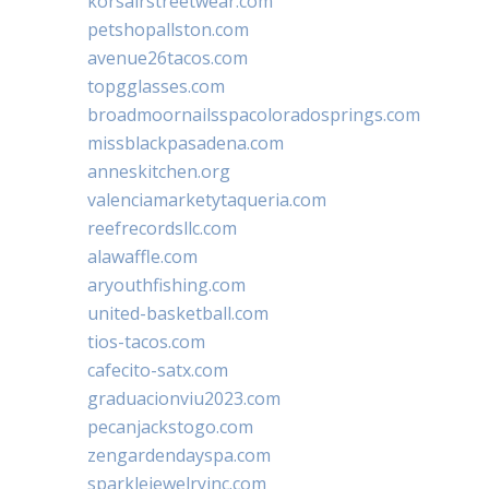
korsairstreetwear.com
petshopallston.com
avenue26tacos.com
topgglasses.com
broadmoornailsspacoloradosprings.com
missblackpasadena.com
anneskitchen.org
valenciamarketytaqueria.com
reefrecordsllc.com
alawaffle.com
aryouthfishing.com
united-basketball.com
tios-tacos.com
cafecito-satx.com
graduacionviu2023.com
pecanjackstogo.com
zengardendayspa.com
sparklejewelryinc.com