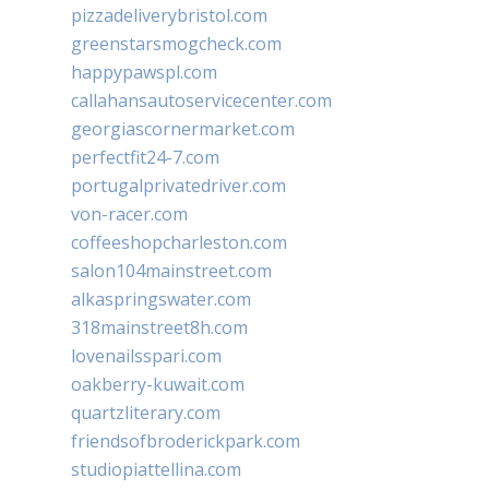
pizzadeliverybristol.com
greenstarsmogcheck.com
happypawspl.com
callahansautoservicecenter.com
georgiascornermarket.com
perfectfit24-7.com
portugalprivatedriver.com
von-racer.com
coffeeshopcharleston.com
salon104mainstreet.com
alkaspringswater.com
318mainstreet8h.com
lovenailsspari.com
oakberry-kuwait.com
quartzliterary.com
friendsofbroderickpark.com
studiopiattellina.com