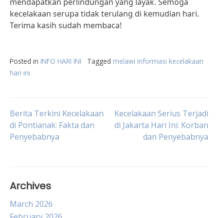
mendapatkan perlindungan yang layak. Semoga
kecelakaan serupa tidak terulang di kemudian hari.
Terima kasih sudah membaca!
Posted in
INFO HARI INI
Tagged
melawi informasi kecelakaan
hari ini
Post
Berita Terkini Kecelakaan
Kecelakaan Serius Terjadi
di Pontianak: Fakta dan
di Jakarta Hari Ini: Korban
Penyebabnya
dan Penyebabnya
navigation
Archives
March 2026
February 2026