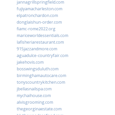
jannagrillspringfield.com
fujiyamacharleston.com
elpatronchardon.com
donglaishun-order.com
fiamc-rome2022.org
mariceworldessentials.com
lafisheriarestaurant.com
915jazzandmore.com
aguadulce-countryfair.com
jakehovis.com
bosswingsduluth.com
birminghamautocare.com
tonyscountrykitchen.com
jbellasnailspa.com
mychaihouse.com
alvisgrooming.com
thegeorginaestate.com