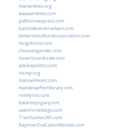
marianlives.org
waywardtees.com
pidfloorsexpress.com
bancodevenezuelaen.com
bettermoodfoodcorporation.com
hingstonnt.com
chooseagender.com
hoverboardssale.com
alaskapolitics.com
stsmp.org
manoelneves.com
mandelaeffectlibrary.com
roselynns.com
balanceyoganj.com
salesforceblogs.com
TrainGames365.com
BaytownEvaCationRentals.com