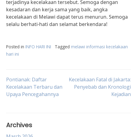
terjadinya kecelakaan tersebut. Semoga dengan
kesadaran dan kerja sama yang baik, angka
kecelakaan di Melawi dapat terus menurun. Semoga
selalu berhati-hati dan selamat berkendara!
Posted in
INFO HARI INI
Tagged
melawi informasi kecelakaan
hari ini
Post
Pontianak: Daftar
Kecelakaan Fatal di Jakarta:
Kecelakaan Terbaru dan
Penyebab dan Kronologi
Upaya Pencegahannya
Kejadian
navigation
Archives
March 2026