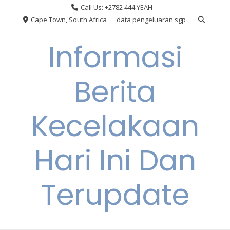
Skip
Call Us: +2782 444 YEAH
to
Cape Town, South Africa
data pengeluaran sgp
content
Informasi
Berita
Kecelakaan
Hari Ini Dan
Terupdate