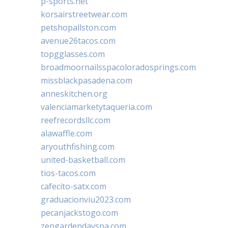
p-sports.net
korsairstreetwear.com
petshopallston.com
avenue26tacos.com
topgglasses.com
broadmoornailsspacoloradosprings.com
missblackpasadena.com
anneskitchen.org
valenciamarketytaqueria.com
reefrecordsllc.com
alawaffle.com
aryouthfishing.com
united-basketball.com
tios-tacos.com
cafecito-satx.com
graduacionviu2023.com
pecanjackstogo.com
zengardendayspa.com