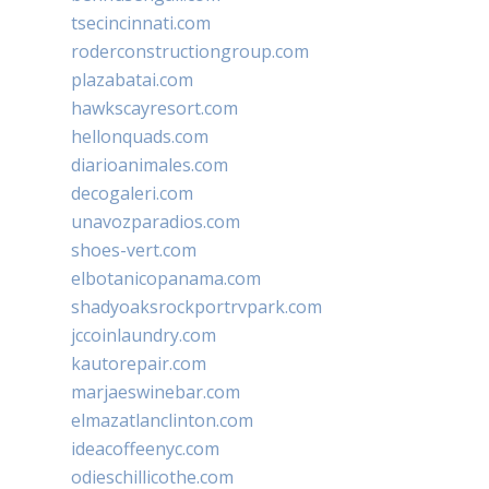
tsecincinnati.com
roderconstructiongroup.com
plazabatai.com
hawkscayresort.com
hellonquads.com
diarioanimales.com
decogaleri.com
unavozparadios.com
shoes-vert.com
elbotanicopanama.com
shadyoaksrockportrvpark.com
jccoinlaundry.com
kautorepair.com
marjaeswinebar.com
elmazatlanclinton.com
ideacoffeenyc.com
odieschillicothe.com