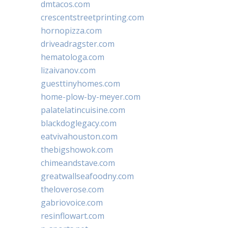
dmtacos.com
crescentstreetprinting.com
hornopizza.com
driveadragster.com
hematologa.com
lizaivanov.com
guesttinyhomes.com
home-plow-by-meyer.com
palatelatincuisine.com
blackdoglegacy.com
eatvivahouston.com
thebigshowok.com
chimeandstave.com
greatwallseafoodny.com
theloverose.com
gabriovoice.com
resinflowart.com