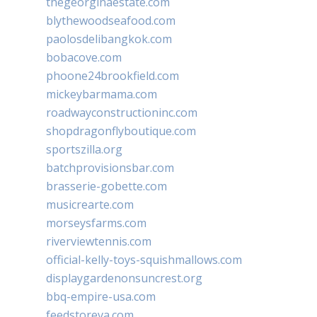
thegeorginaestate.com
blythewoodseafood.com
paolosdelibangkok.com
bobacove.com
phoone24brookfield.com
mickeybarmama.com
roadwayconstructioninc.com
shopdragonflyboutique.com
sportszilla.org
batchprovisionsbar.com
brasserie-gobette.com
musicrearte.com
morseysfarms.com
riverviewtennis.com
official-kelly-toys-squishmallows.com
displaygardenonsuncrest.org
bbq-empire-usa.com
feedstoreva.com