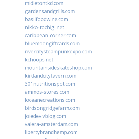
midletontkd.com
gardensandgrills.com
basilfoodwine.com
nikko-tochigi.net
caribbean-corner.com
bluemoongiftcards.com
rivercitysteampunkexpo.com
kchoops.net
mountainsideskateshop.com
kirtlandcitytavern.com
301nutritionspot.com
ammos-stores.com
loceanecreations.com
birdsongridgefarm.com
joiedevivblog.com
valera-amsterdam.com
libertybrandhemp.com