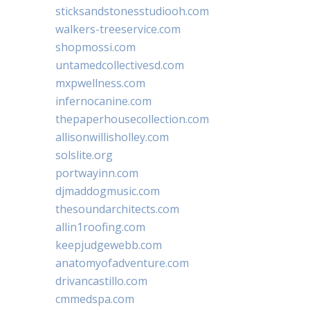
sticksandstonesstudiooh.com
walkers-treeservice.com
shopmossi.com
untamedcollectivesd.com
mxpwellness.com
infernocanine.com
thepaperhousecollection.com
allisonwillisholley.com
solslite.org
portwayinn.com
djmaddogmusic.com
thesoundarchitects.com
allin1roofing.com
keepjudgewebb.com
anatomyofadventure.com
drivancastillo.com
cmmedspa.com