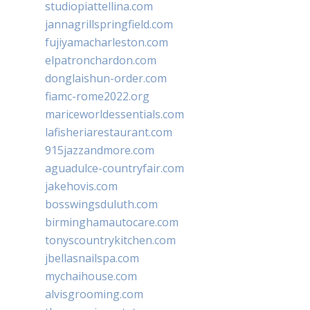
studiopiattellina.com
jannagrillspringfield.com
fujiyamacharleston.com
elpatronchardon.com
donglaishun-order.com
fiamc-rome2022.org
mariceworldessentials.com
lafisheriarestaurant.com
915jazzandmore.com
aguadulce-countryfair.com
jakehovis.com
bosswingsduluth.com
birminghamautocare.com
tonyscountrykitchen.com
jbellasnailspa.com
mychaihouse.com
alvisgrooming.com