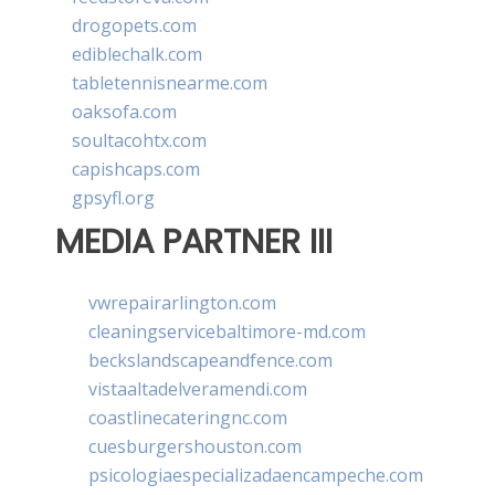
drogopets.com
ediblechalk.com
tabletennisnearme.com
oaksofa.com
soultacohtx.com
capishcaps.com
gpsyfl.org
MEDIA PARTNER III
vwrepairarlington.com
cleaningservicebaltimore-md.com
beckslandscapeandfence.com
vistaaltadelveramendi.com
coastlinecateringnc.com
cuesburgershouston.com
psicologiaespecializadaencampeche.com