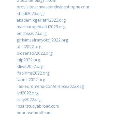
thecolumbiagrill.com
provisionscheeseandwineshoppe.com
khedi2023.org
akademikgeriatri2023.org
marmarapediatri2023.org
emchie2023.org
girisimselradyoloji2022.org
utcd2022.org
biosensor2022.org
ialp2022.org
klivet2022.org
ifac-hms2022.org
taoms2022.org
iias-euromena-conference2022.org
ivd2022.org
csity2022.org
ibsarstudyabroad.com
bennusehgall.com