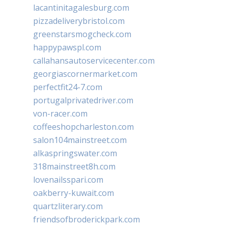
lacantinitagalesburg.com
pizzadeliverybristol.com
greenstarsmogcheck.com
happypawspl.com
callahansautoservicecenter.com
georgiascornermarket.com
perfectfit24-7.com
portugalprivatedriver.com
von-racer.com
coffeeshopcharleston.com
salon104mainstreet.com
alkaspringswater.com
318mainstreet8h.com
lovenailsspari.com
oakberry-kuwait.com
quartzliterary.com
friendsofbroderickpark.com