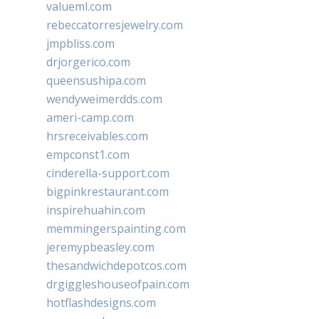
valueml.com
rebeccatorresjewelry.com
jmpbliss.com
drjorgerico.com
queensushipa.com
wendyweimerdds.com
ameri-camp.com
hrsreceivables.com
empconst1.com
cinderella-support.com
bigpinkrestaurant.com
inspirehuahin.com
memmingerspainting.com
jeremypbeasley.com
thesandwichdepotcos.com
drgiggleshouseofpain.com
hotflashdesigns.com