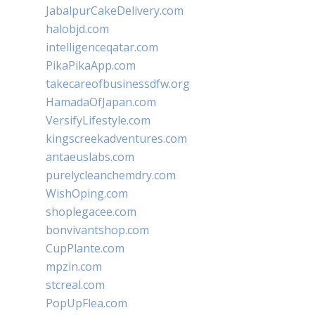
JabalpurCakeDelivery.com
halobjd.com
intelligenceqatar.com
PikaPikaApp.com
takecareofbusinessdfw.org
HamadaOfJapan.com
VersifyLifestyle.com
kingscreekadventures.com
antaeuslabs.com
purelycleanchemdry.com
WishOping.com
shoplegacee.com
bonvivantshop.com
CupPlante.com
mpzin.com
stcreal.com
PopUpFlea.com