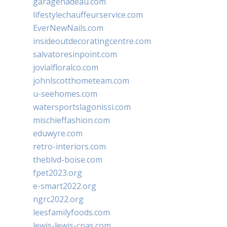
garagenadeau.com
lifestylechauffeurservice.com
EverNewNails.com
insideoutdecoratingcentre.com
salvatoresinpoint.com
jovialfloralco.com
johnlscotthometeam.com
u-seehomes.com
watersportslagonissi.com
mischieffashion.com
eduwyre.com
retro-interiors.com
theblvd-boise.com
fpet2023.org
e-smart2022.org
ngrc2022.org
leesfamilyfoods.com
lewis-lewis-cpas.com