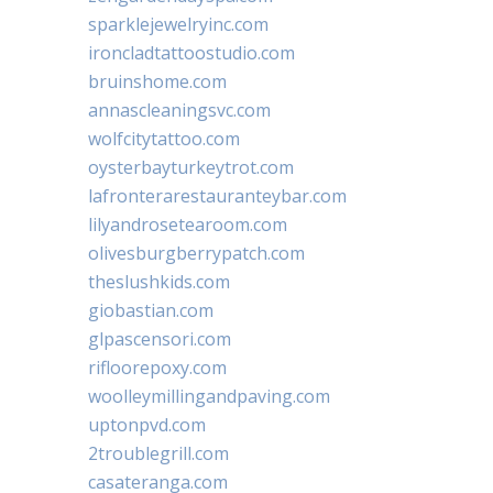
sparklejewelryinc.com
ironcladtattoostudio.com
bruinshome.com
annascleaningsvc.com
wolfcitytattoo.com
oysterbayturkeytrot.com
lafronterarestauranteybar.com
lilyandrosetearoom.com
olivesburgberrypatch.com
theslushkids.com
giobastian.com
glpascensori.com
rifloorepoxy.com
woolleymillingandpaving.com
uptonpvd.com
2troublegrill.com
casateranga.com