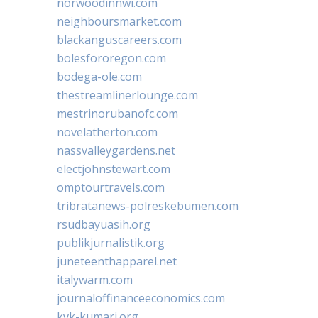
norwoodinnwi.com
neighboursmarket.com
blackanguscareers.com
bolesfororegon.com
bodega-ole.com
thestreamlinerlounge.com
mestrinorubanofc.com
novelatherton.com
nassvalleygardens.net
electjohnstewart.com
omptourtravels.com
tribratanews-polreskebumen.com
rsudbayuasih.org
publikjurnalistik.org
juneteenthapparel.net
italywarm.com
journaloffinanceeconomics.com
kvk-kumari.org