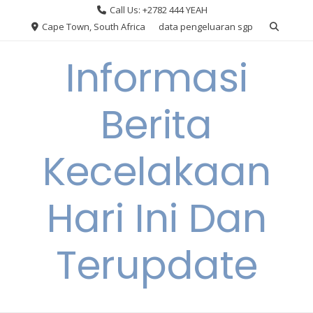
Skip
Call Us: +2782 444 YEAH
to
Cape Town, South Africa
data pengeluaran sgp
content
Informasi
Berita
Kecelakaan
Hari Ini Dan
Terupdate