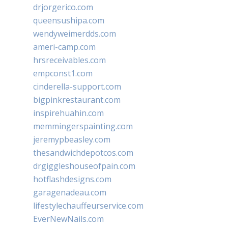
drjorgerico.com
queensushipa.com
wendyweimerdds.com
ameri-camp.com
hrsreceivables.com
empconst1.com
cinderella-support.com
bigpinkrestaurant.com
inspirehuahin.com
memmingerspainting.com
jeremypbeasley.com
thesandwichdepotcos.com
drgiggleshouseofpain.com
hotflashdesigns.com
garagenadeau.com
lifestylechauffeurservice.com
EverNewNails.com