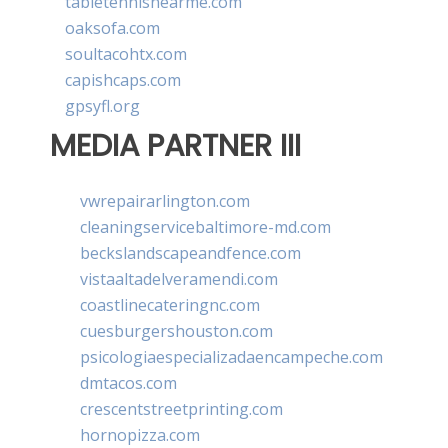
tabletennisnearme.com
oaksofa.com
soultacohtx.com
capishcaps.com
gpsyfl.org
MEDIA PARTNER III
vwrepairarlington.com
cleaningservicebaltimore-md.com
beckslandscapeandfence.com
vistaaltadelveramendi.com
coastlinecateringnc.com
cuesburgershouston.com
psicologiaespecializadaencampeche.com
dmtacos.com
crescentstreetprinting.com
hornopizza.com