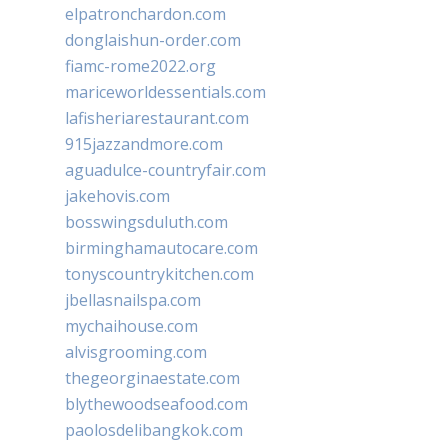
elpatronchardon.com
donglaishun-order.com
fiamc-rome2022.org
mariceworldessentials.com
lafisheriarestaurant.com
915jazzandmore.com
aguadulce-countryfair.com
jakehovis.com
bosswingsduluth.com
birminghamautocare.com
tonyscountrykitchen.com
jbellasnailspa.com
mychaihouse.com
alvisgrooming.com
thegeorginaestate.com
blythewoodseafood.com
paolosdelibangkok.com