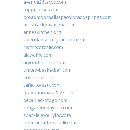
avenue26tacos.com
topgglasses.com
broadmoornailsspacoloradosprings.com
missblackpasadena.com
anneskitchen.org
valenciamarketytaqueria.com
reefrecordsllc.com
alawaffle.com
aryouthfishing.com
united-basketball.com
tios-tacos.com
cafecito-satx.com
graduacionviu2023.com
pecanjackstogo.com
zengardendayspa.com
sparklejewelryinc.com
ironcladtattoostudio.com