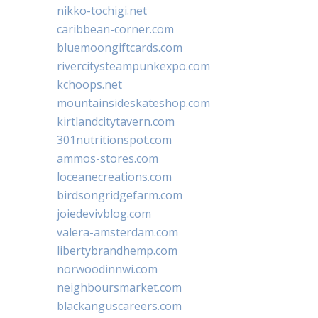
nikko-tochigi.net
caribbean-corner.com
bluemoongiftcards.com
rivercitysteampunkexpo.com
kchoops.net
mountainsideskateshop.com
kirtlandcitytavern.com
301nutritionspot.com
ammos-stores.com
loceanecreations.com
birdsongridgefarm.com
joiedevivblog.com
valera-amsterdam.com
libertybrandhemp.com
norwoodinnwi.com
neighboursmarket.com
blackanguscareers.com