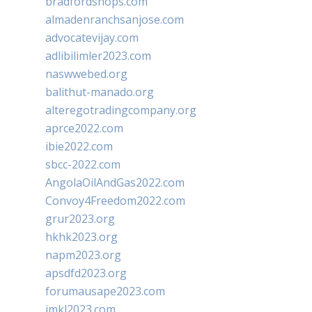
bradfordshops.com
almadenranchsanjose.com
advocatevijay.com
adlibilimler2023.com
naswwebed.org
balithut-manado.org
alteregotradingcompany.org
aprce2022.com
ibie2022.com
sbcc-2022.com
AngolaOilAndGas2022.com
Convoy4Freedom2022.com
grur2023.org
hkhk2023.org
napm2023.org
apsdfd2023.org
forumausape2023.com
imkl2023.com