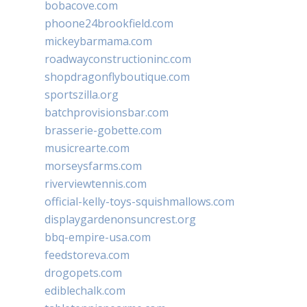
bobacove.com
phoone24brookfield.com
mickeybarmama.com
roadwayconstructioninc.com
shopdragonflyboutique.com
sportszilla.org
batchprovisionsbar.com
brasserie-gobette.com
musicrearte.com
morseysfarms.com
riverviewtennis.com
official-kelly-toys-squishmallows.com
displaygardenonsuncrest.org
bbq-empire-usa.com
feedstoreva.com
drogopets.com
ediblechalk.com