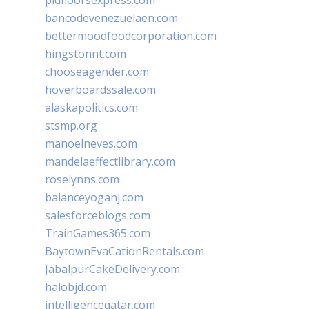
pidfloorsexpress.com
bancodevenezuelaen.com
bettermoodfoodcorporation.com
hingstonnt.com
chooseagender.com
hoverboardssale.com
alaskapolitics.com
stsmp.org
manoelneves.com
mandelaeffectlibrary.com
roselynns.com
balanceyoganj.com
salesforceblogs.com
TrainGames365.com
BaytownEvaCationRentals.com
JabalpurCakeDelivery.com
halobjd.com
intelligenceqatar.com