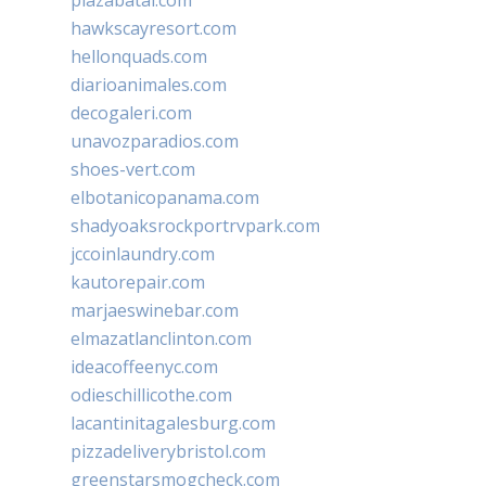
plazabatai.com
hawkscayresort.com
hellonquads.com
diarioanimales.com
decogaleri.com
unavozparadios.com
shoes-vert.com
elbotanicopanama.com
shadyoaksrockportrvpark.com
jccoinlaundry.com
kautorepair.com
marjaeswinebar.com
elmazatlanclinton.com
ideacoffeenyc.com
odieschillicothe.com
lacantinitagalesburg.com
pizzadeliverybristol.com
greenstarsmogcheck.com