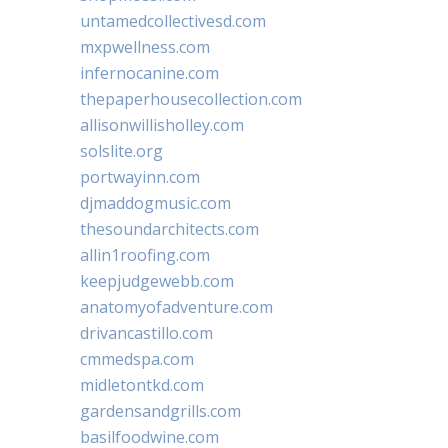
untamedcollectivesd.com
mxpwellness.com
infernocanine.com
thepaperhousecollection.com
allisonwillisholley.com
solslite.org
portwayinn.com
djmaddogmusic.com
thesoundarchitects.com
allin1roofing.com
keepjudgewebb.com
anatomyofadventure.com
drivancastillo.com
cmmedspa.com
midletontkd.com
gardensandgrills.com
basilfoodwine.com