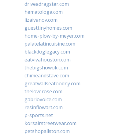
driveadragster.com
hematologa.com
lizaivanov.com
guesttinyhomes.com
home-plow-by-meyer.com
palatelatincuisine.com
blackdoglegacy.com
eatvivahouston.com
thebigshowok.com
chimeandstave.com
greatwallseafoodny.com
theloverose.com
gabriovoice.com
resinflowart.com
p-sports.net
korsairstreetwear.com
petshopallston.com