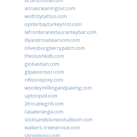
bruinshome.com
annascleaningsvc.com
wolfcitytattoo.com
oysterbayturkeytrot.com
lafronterarestauranteybar.com
lilyandrosetearoom.com
olivesburgberrypatch.com
theslushkids.com
giobastian.com
glpascensori.com
rifloorepoxy.com
woolleymillingandpaving.com
uptonpvd.com
2troublegrill.com
casateranga.com
sticksandstonesstudiooh.com
walkers-treeservice.com
shopmossi.com