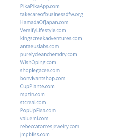
PikaPikaApp.com
takecareofbusinessdfw.org
HamadaOfJapan.com
VersifyLifestyle.com
kingscreekadventures.com
antaeuslabs.com
purelycleanchemdry.com
WishOping.com
shoplegacee.com
bonvivantshop.com
CupPlante.com
mpzin.com
stcreal.com
PopUpFlea.com
valueml.com
rebeccatorresjewelry.com
jmpbliss.com