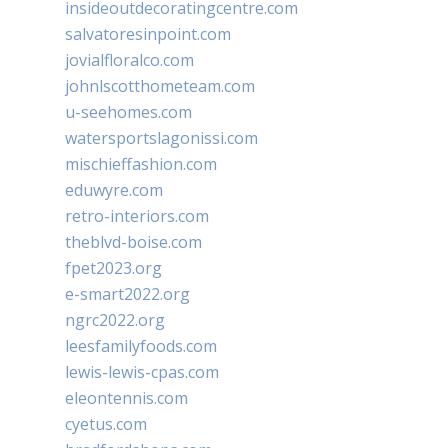
insideoutdecoratingcentre.com
salvatoresinpoint.com
jovialfloralco.com
johnlscotthometeam.com
u-seehomes.com
watersportslagonissi.com
mischieffashion.com
eduwyre.com
retro-interiors.com
theblvd-boise.com
fpet2023.org
e-smart2022.org
ngrc2022.org
leesfamilyfoods.com
lewis-lewis-cpas.com
eleontennis.com
cyetus.com