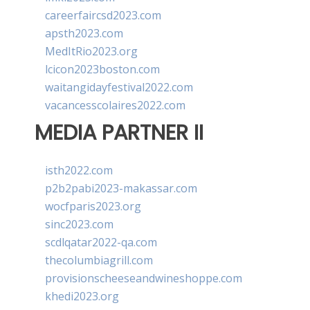
careerfaircsd2023.com
apsth2023.com
MedItRio2023.org
lcicon2023boston.com
waitangidayfestival2022.com
vacancesscolaires2022.com
MEDIA PARTNER II
isth2022.com
p2b2pabi2023-makassar.com
wocfparis2023.org
sinc2023.com
scdlqatar2022-qa.com
thecolumbiagrill.com
provisionscheeseandwineshoppe.com
khedi2023.org